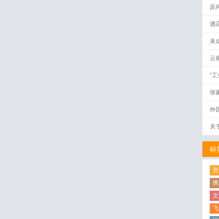
反
酒
未
云
“
张
外
关
标
资
携
文
飞