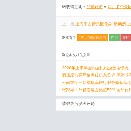
转载请注明：
品橙旅游
»
四川多个景
上一篇
上海千古情景区化身“流动历史
浏览有关
“三八”国际妇女节
四川
景区
浏览本文相关文章
2026年上半年国内居民出游数据情况
酒店应加强网络宣传信息监管 保障游
云南首个一站式机车旅行服务驿站落
张家界：外籍游客占比超50% 国际化
请登录后发表评论