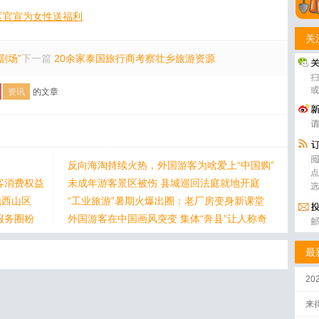
区官宣为女性送福利
关
剧场”
下一篇
20余家泰国旅行商考察壮乡旅游资源
资讯
的文章
反向海淘持续火热，外国游客为啥爱上“中国购”
客消费权益
未成年游客景区被伤 县城巡回法庭就地开庭
地西山区
“工业旅游”暑期火爆出圈：老厂房变身新课堂
服务圈粉
外国游客在中国画风突变 集体“奔县”让人称奇
最
2
来