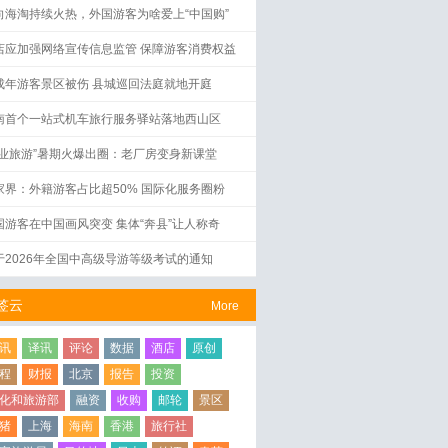
向海淘持续火热，外国游客为啥爱上“中国购”
店应加强网络宣传信息监管 保障游客消费权益
成年游客景区被伤 县城巡回法庭就地开庭
南首个一站式机车旅行服务驿站落地西山区
工业旅游”暑期火爆出圈：老厂房变身新课堂
家界：外籍游客占比超50% 国际化服务圈粉
国游客在中国画风突变 集体“奔县”让人称奇
于2026年全国中高级导游等级考试的通知
签云
More
讯
译讯
评论
数据
酒店
原创
程
财报
北京
报告
投资
化和旅游部
融资
收购
邮轮
景区
猪
上海
海南
香港
旅行社