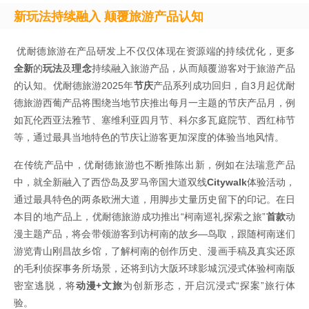
新玩法持续融入 颠覆旅游产品认知
优耐德旅游在产品研发上不仅仅体现在资源端的持续优化，更多
全新
的
玩法
及
理念
持续融入旅游产品，从而颠覆游客对于旅游产品
的认知。优耐德旅游2025年
节庆
产品系列成功回归，自3月起优耐
德旅游西葡产品将围绕当地节庆推出每月一主题的节庆产品月，例
如瓦伦西亚法雅节、塞维利亚四月节、科尔多瓦庭院节、西红柿节
等，通过最具当地特色的节庆让游客更加深度的体验当地风情。
在传统产品中，优耐德旅游也不断推陈出新，例如在法瑞意产品
中，就全新融入了西岱岛及罗马帝国大道双线
Citywalk
体验活动，
通过最具特色的两条欧洲大道，用脚步丈量历史留下的印记。在日
本目的地产品上，优耐德旅游成功推出“柯南巡礼探索之旅”
首款
动
漫主题产品，将会带领游客到访柯南的故乡—鸟取，跟随柯南迷们
游览青山刚昌故乡馆，了解柯南的创作历史、漫画手稿及真实还原
的毛利侦探事务所场景，还将到访大阪环球影城沉浸式体验柯南版
密室逃脱，将
动漫+文旅
为创新形态，开启沉浸式“探案”旅行体
验。