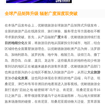
全球产品矩阵升级 辐射广度深度双突破
在本场产品发布会上，优耐德旅游全球旅游产品矩阵式升级发布，
全新的旅游产品在线路安排、旅行体验、服务理念等方面都在不断
寻求新的突破。首先，从产品辐射
广度
来看，优耐德旅游持续打造
目的地细分化
发展，将旅游目的地从国家拆分到城市、地区，结合
区域特色全面重塑旅游理念。以优耐德旅游欧洲产品为例，法罗群
岛、加纳利群岛、波罗的海、地中海、格陵兰岛、设得兰岛、撒丁
岛、西岱岛、白崖、庞贝、龙达等，这些最具目的地特色却少有游
客到访的地区正在被越来越多的游客所喜爱，优耐德旅游产品部门
也将这些新兴的小众地区不断加入到旅游产品中，从而让
大众旅游
更加
小众化发展
。这也同步体现在非洲目的地产品端，乌干达、坦
桑尼亚、津巴布韦等非洲目的地逐渐进入游客视线。优耐德旅游全
新打造的“启始之地·秘密猩球”乌干达、肯尼亚、坦桑尼亚追寻16
日之旅产品，将带领游客穿越乌干达布温迪雨林，与山地大猩猩家
族来场激情的碰撞，在肯尼亚、坦桑尼亚观动物大迁徙、赏草原落