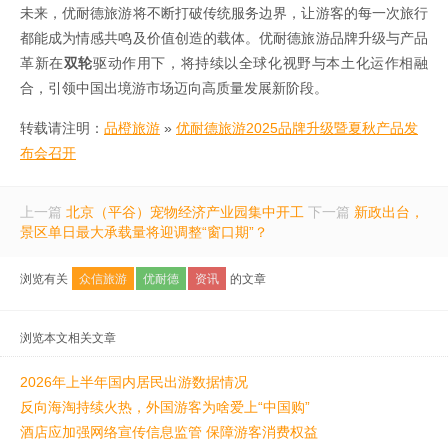
未来，优耐德旅游将不断打破传统服务边界，让游客的每一次旅行
都能成为情感共鸣及价值创造的载体。优耐德旅游品牌升级与产品
革新在
双轮
驱动作用下，将持续以全球化视野与本土化运作相融
合，引领中国出境游市场迈向高质量发展新阶段。
转载请注明：
品橙旅游
»
优耐德旅游2025品牌升级暨夏秋产品发
布会召开
上一篇
北京（平谷）宠物经济产业园集中开工
下一篇
新政出台，
景区单日最大承载量将迎调整“窗口期”？
浏览有关
众信旅游
优耐德
资讯
的文章
浏览本文相关文章
2026年上半年国内居民出游数据情况
反向海淘持续火热，外国游客为啥爱上“中国购”
酒店应加强网络宣传信息监管 保障游客消费权益