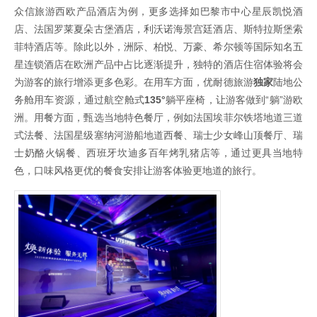
众信旅游西欧产品酒店为例，更多选择如巴黎市中心星辰凯悦酒
店、法国罗莱夏朵古堡酒店，利沃诺海景宫廷酒店、斯特拉斯堡索
菲特酒店等。除此以外，洲际、柏悦、万豪、希尔顿等国际知名五
星连锁酒店在欧洲产品中占比逐渐提升，独特的酒店住宿体验将会
为游客的旅行增添更多色彩。在用车方面，优耐德旅游
独家
陆地公
务舱用车资源，通过航空舱式
135°
躺平座椅，让游客做到“躺”游欧
洲。用餐方面，甄选当地特色餐厅，例如法国埃菲尔铁塔地道三道
式法餐、法国星级塞纳河游船地道西餐、瑞士少女峰山顶餐厅、瑞
士奶酪火锅餐、西班牙坎迪多百年烤乳猪店等，通过更具当地特
色，口味风格更优的餐食安排让游客体验更地道的旅行。