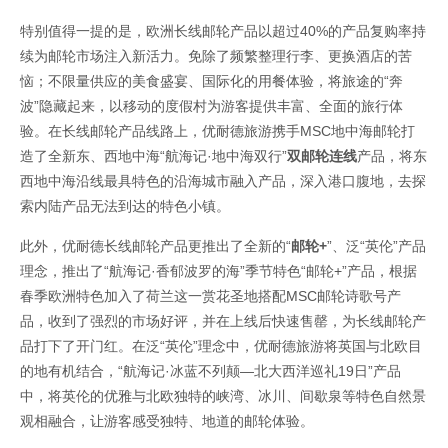
特别值得一提的是，欧洲长线邮轮产品以超过40%的产品复购率持
续为邮轮市场注入新活力。免除了频繁整理行李、更换酒店的苦
恼；不限量供应的美食盛宴、国际化的用餐体验，将旅途的“奔
波”隐藏起来，以移动的度假村为游客提供丰富、全面的旅行体
验。在长线邮轮产品线路上，优耐德旅游携手MSC地中海邮轮打
造了全新东、西地中海“航海记·地中海双行”
双邮轮连线
产品，将东
西地中海沿线最具特色的沿海城市融入产品，深入港口腹地，去探
索内陆产品无法到达的特色小镇。
此外，优耐德长线邮轮产品更推出了全新的“
邮轮+
”、泛“英伦”产品
理念，推出了“航海记·香郁波罗的海”季节特色“邮轮+”产品，根据
春季欧洲特色加入了荷兰这一赏花圣地搭配MSC邮轮诗歌号产
品，收到了强烈的市场好评，并在上线后快速售罄，为长线邮轮产
品打下了开门红。在泛“英伦”理念中，优耐德旅游将英国与北欧目
的地有机结合，“航海记·冰蓝不列颠—北大西洋巡礼19日”产品
中，将英伦的优雅与北欧独特的峡湾、冰川、间歇泉等特色自然景
观相融合，让游客感受独特、地道的邮轮体验。