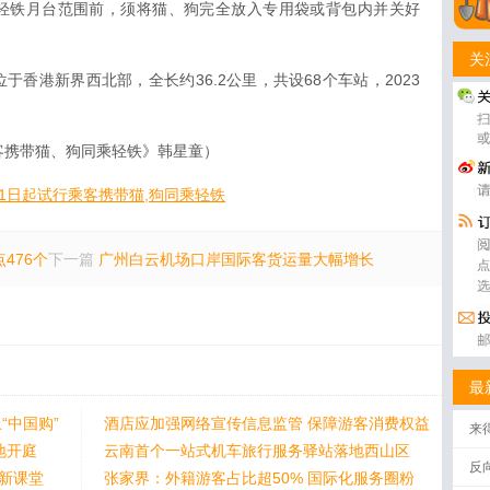
轻铁月台范围前，须将猫、狗完全放入专用袋或背包内并关好
关
香港新界西北部，全长约36.2公里，共设68个车站，2023
客携带猫、狗同乘轻铁》韩星童）
1日起试行乘客携带猫,狗同乘轻铁
476个
下一篇
广州白云机场口岸国际客货运量大幅增长
最
“中国购”
酒店应加强网络宣传信息监管 保障游客消费权益
来
地开庭
云南首个一站式机车旅行服务驿站落地西山区
反
身新课堂
张家界：外籍游客占比超50% 国际化服务圈粉