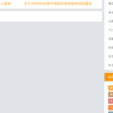
让人称奇
关于2026年全国中高级导游等级考试的通知
酒
未
云
“
张
外
关
关
标
资
携
文
飞