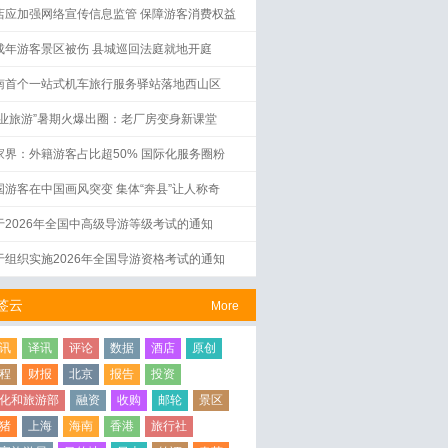
店应加强网络宣传信息监管 保障游客消费权益
成年游客景区被伤 县城巡回法庭就地开庭
南首个一站式机车旅行服务驿站落地西山区
工业旅游”暑期火爆出圈：老厂房变身新课堂
家界：外籍游客占比超50% 国际化服务圈粉
国游客在中国画风突变 集体“奔县”让人称奇
于2026年全国中高级导游等级考试的通知
于组织实施2026年全国导游资格考试的通知
签云
More
讯
译讯
评论
数据
酒店
原创
程
财报
北京
报告
投资
化和旅游部
融资
收购
邮轮
景区
猪
上海
海南
香港
旅行社