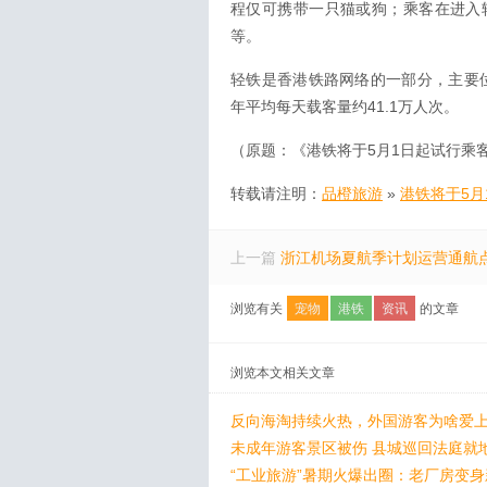
程仅可携带一只猫或狗；乘客在进入
等。
轻铁是香港铁路网络的一部分，主要位于
年平均每天载客量约41.1万人次。
（原题：《港铁将于5月1日起试行乘
转载请注明：
品橙旅游
»
港铁将于5月
上一篇
浙江机场夏航季计划运营通航点
浏览有关
宠物
港铁
资讯
的文章
浏览本文相关文章
反向海淘持续火热，外国游客为啥爱上
未成年游客景区被伤 县城巡回法庭就
“工业旅游”暑期火爆出圈：老厂房变