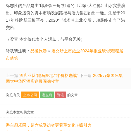
标志性的产品是由“印象铁三角”打造的《印象·大红袍》山水实景演
出。印象股份的资本市场发展路径与活力集团如出一辙。先是于20
17年挂牌新三板至今，2020年谋求冲上北交所，却最终走向了港
交所。
（梁青 本文仅代表个人观点，与平台无关）
转载请注明：
品橙旅游
»
港交所上市旅企2024年报业绩:携程稳居
市值第一
上一篇
酒店业从“跑马圈地”到“价格鏖战”
下一篇
2025万豪国际集
团大中华区酒店巡展圆满收官
浏览有关
上市公司
港交所
资讯
的文章
浏览本文相关文章
游主题乐园，超六成受访者更看重文化IP吸引力