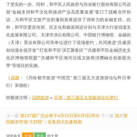
了坚实的一步。同时，和平区人民政府与兴业银行股份有限公司还
就“金融支持和平文化和旅游产业高质量发展”签订了战略合作协
议，为和平区文旅产业的蓬勃发展提供了强有力的金融支持。此
外，和平区委宣传部、区文化和旅游局还分别与天津大行道动漫文
化发展有限公司、天津市演出有限公司、中国银行博物馆、金融街
（天津）置业有限公司等单位进行了现场签约，共同推进“共建原
创动漫全链开发”“打造和平区‘演艺聚集区’”“共建和平区金融历史文
化区博物馆联盟”“共建和平区海河沿线文旅商消费融合创新观光
带”等项目的实施。
（
原题
：《共绘都市旅游“中国范” 第三届五大道旅游论坛昨日举
行》宋德松）
转载请注明：
品橙旅游
»
天津：第三届五大道旅游论坛举行
上一篇
第137届广交会将于4月15日至5月5日举办
下一篇
四川资
阳旅游市场“大扫除”：征集四大乱象线索
浏览有关
天津
资讯
的文章