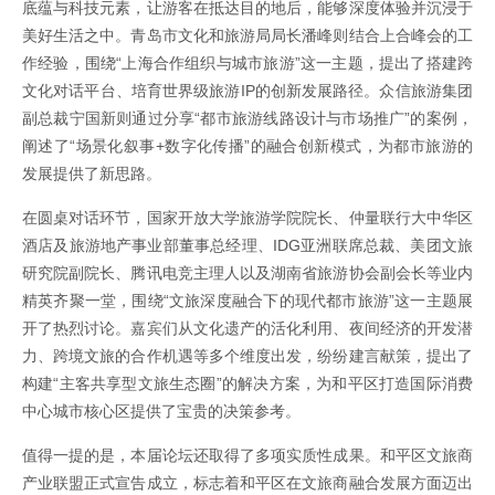
底蕴与科技元素，让游客在抵达目的地后，能够深度体验并沉浸于
美好生活之中。青岛市文化和旅游局局长潘峰则结合上合峰会的工
作经验，围绕“上海合作组织与城市旅游”这一主题，提出了搭建跨
文化对话平台、培育世界级旅游IP的创新发展路径。众信旅游集团
副总裁宁国新则通过分享“都市旅游线路设计与市场推广”的案例，
阐述了“场景化叙事+数字化传播”的融合创新模式，为都市旅游的
发展提供了新思路。
在圆桌对话环节，国家开放大学旅游学院院长、仲量联行大中华区
酒店及旅游地产事业部董事总经理、IDG亚洲联席总裁、美团文旅
研究院副院长、腾讯电竞主理人以及湖南省旅游协会副会长等业内
精英齐聚一堂，围绕“文旅深度融合下的现代都市旅游”这一主题展
开了热烈讨论。嘉宾们从文化遗产的活化利用、夜间经济的开发潜
力、跨境文旅的合作机遇等多个维度出发，纷纷建言献策，提出了
构建“主客共享型文旅生态圈”的解决方案，为和平区打造国际消费
中心城市核心区提供了宝贵的决策参考。
值得一提的是，本届论坛还取得了多项实质性成果。和平区文旅商
产业联盟正式宣告成立，标志着和平区在文旅商融合发展方面迈出