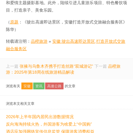
和爱情主题摄影基地。此外，陆续引进儿童游乐项目、特色餐饮项
目，打造亲子、美食乐园。
（
原题
：《驶出高速即达景区，安徽打造开放式交旅融合服务区》
陈华）
转载请注明：
品橙旅游
»
安徽:驶出高速即达景区,打造开放式交旅
融合服务区
上一篇
张掖与乌鲁木齐携手打造丝路“双城游记”
下一篇
品橙旅
游：2025年第18周在线旅游精品解读
浏览有关
安徽
资讯
高速公路
的文章
浏览本文相关文章
2026年上半年国内居民出游数据情况
反向海淘持续火热，外国游客为啥爱上“中国购”
酒店应加强网络宣传信息监管 保障游客消费权益