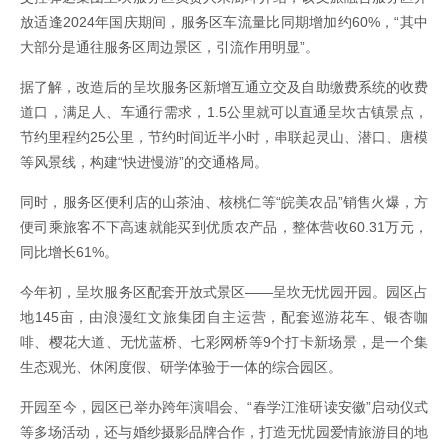
放适逢2024年国庆期间，服务区车流量比同期增加约60%，“其中
大部分是通往服务区周边景区，引流作用明显”。
据了解，改造后的呈坎服务区新增互通立交及自助缴费系统的收费
道口，满足人、车通行需求，1.5公里就可以直通呈坎古镇景点，
节约里程约25公里，节约时间近半小时，串联起灵山、潜口、唐模
等风景线，构建“快进慢游”的交通格局。
同时，服务区便利店的山茶油、核桃仁等“皖美农品”销售火爆，方
便司乘旅客不下高速就能买到优质农产品，整体营收60.31万元，
同比增长61%。
今年初，呈坎服务区配套开放式景区——呈坎无忧园开园。园区占
地145亩，由浪漫红文旅集团自主运营，配套巡游花车、银杏咖
啡、樱花大道、无忧蓝桥、七彩网桥等9个打卡新场景，是一个集
生态观光、休闲度假、研学体验于一体的综合园区。
开园至今，园区已举办跨年演唱会、“春学江淮研读安徽”启动仪式
等多场活动，还与婚纱摄影品牌合作，打造无忧园爱情旅游目的地