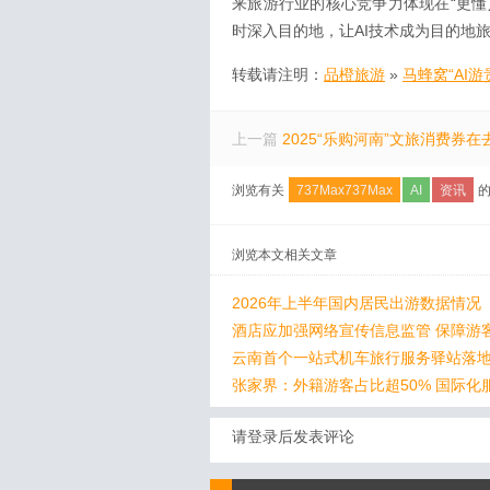
来旅游行业的核心竞争力体现在“更懂
时深入目的地，让AI技术成为目的地
转载请注明：
品橙旅游
»
马蜂窝“AI
上一篇
2025“乐购河南”文旅消费券
浏览有关
737Max737Max
AI
资讯
的
浏览本文相关文章
2026年上半年国内居民出游数据情况
酒店应加强网络宣传信息监管 保障游
云南首个一站式机车旅行服务驿站落
张家界：外籍游客占比超50% 国际化
请登录后发表评论