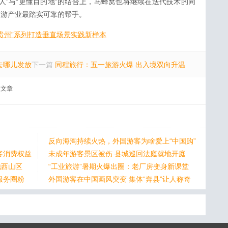
人”与“更懂目的地”的结合上，马蜂窝也将继续在迭代技术的同
旅游产业最踏实可靠的帮手。
游贵州”系列打造垂直场景实践新样本
在去哪儿发放
下一篇
同程旅行：五一旅游火爆 出入境双向升温
文章
反向海淘持续火热，外国游客为啥爱上“中国购”
客消费权益
未成年游客景区被伤 县城巡回法庭就地开庭
地西山区
“工业旅游”暑期火爆出圈：老厂房变身新课堂
服务圈粉
外国游客在中国画风突变 集体“奔县”让人称奇