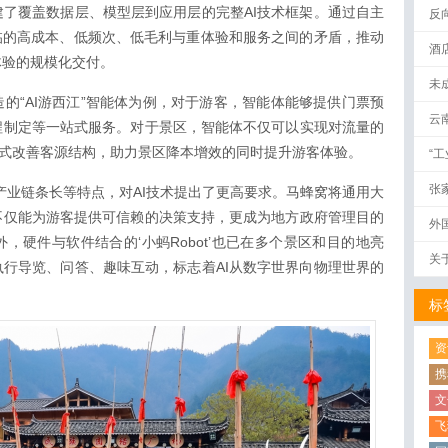
了覆盖数据层、模型层到应用层的完整AI技术框架。通过自主
反
临的高成本、低频次、低毛利与重体验和服务之间的矛盾，推动
酒
体验的规模化交付。
未
的“AI游西江”智能体为例，对于游客，智能体能够提供门票预
云
程制定等一站式服务。对于景区，智能体不仅可以实现对流量的
模式改善客源结构，助力景区降本增效的同时提升游客体验。
“
张
产业链条长等特点，对AI技术提出了更高要求。马蜂窝将通用大
不仅能为游客提供可信赖的决策支持，更成为地方政府管理目的
外
，硬件与软件结合的‘小蚂Robot’也已在多个景区和目的地亮
关
行导览、问答、趣味互动，标志着AI从数字世界向物理世界的
标
资
携
文
飞