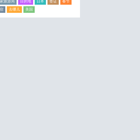
家旅游局
目的地
日本
签证
春节
宿
去哪儿
美国