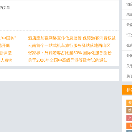
酒
的文章
未
云
“
“中国购”
酒店应加强网络宣传信息监管 保障游客消费权益
地开庭
云南首个一站式机车旅行服务驿站落地西山区
张
身新课堂
张家界：外籍游客占比超50% 国际化服务圈粉
外
让人称奇
关于2026年全国中高级导游等级考试的通知
关
关
标
资
携
文
飞