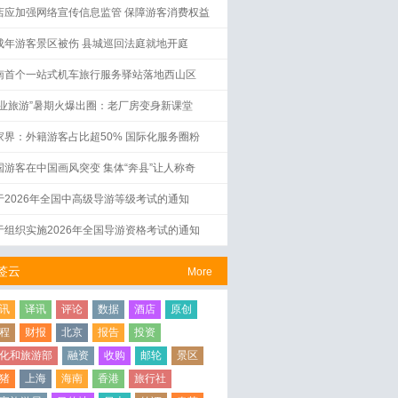
店应加强网络宣传信息监管 保障游客消费权益
成年游客景区被伤 县城巡回法庭就地开庭
南首个一站式机车旅行服务驿站落地西山区
工业旅游”暑期火爆出圈：老厂房变身新课堂
家界：外籍游客占比超50% 国际化服务圈粉
国游客在中国画风突变 集体“奔县”让人称奇
于2026年全国中高级导游等级考试的通知
于组织实施2026年全国导游资格考试的通知
签云
More
讯
译讯
评论
数据
酒店
原创
程
财报
北京
报告
投资
化和旅游部
融资
收购
邮轮
景区
猪
上海
海南
香港
旅行社