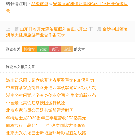
转载请注明：
品橙旅游
»
安徽凌家滩遗址博物馆5月16日开馆试运
营
上一篇
山东日照开元森泊度假乐园正式开业
下一篇
金沙中国签署
澳琴大健康旅游产业合作备忘录
浏览有关
博物馆
安徽
资讯
遗址
的文章
浏览本文相关文章
游主题乐园，超六成受访者更看重文化IP吸引力
中国首条双流制铁路开通四年载客逾4150万人次
湖南乡村闲置老宅变身创业空间 催生文旅新业态
中国最北高铁启动按图运行试验
北京多家市属公园延长游船运营时间
华特迪士尼2026财年三季度营收252亿美元
同程旅行：暑期“工厂游”热度同比大涨36%
北京大兴机场巴士新增至环球影城直达线路