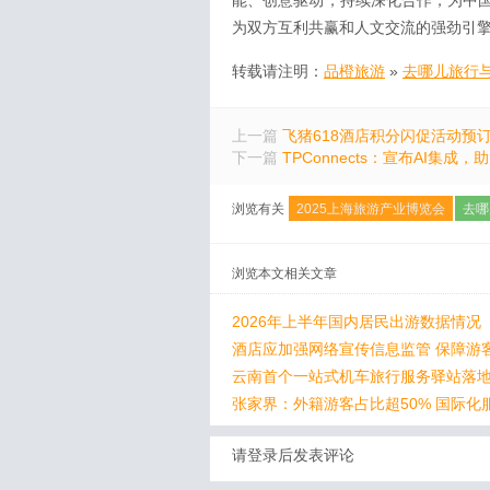
能、创意驱动，持续深化合作，为中
为双方互利共赢和人文交流的强劲引
转载请注明：
品橙旅游
»
去哪儿旅行
上一篇
飞猪618酒店积分闪促活动预
下一篇
TPConnects：宣布AI集
浏览有关
2025上海旅游产业博览会
去哪
浏览本文相关文章
2026年上半年国内居民出游数据情况
酒店应加强网络宣传信息监管 保障游
云南首个一站式机车旅行服务驿站落
张家界：外籍游客占比超50% 国际化
请登录后发表评论