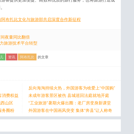
国游客提供更加便捷、高效和优质的旅行服务，也将旅游打造成
擎。
与阿布扎比文化与旅游部共启深度合作新征程
订间夜量同比翻倍
成，助力旅游技术平台转型
儿
资讯
阿布扎比
的文章
反向海淘持续火热，外国游客为啥爱上“中国购”
客消费权益
未成年游客景区被伤 县城巡回法庭就地开庭
地西山区
“工业旅游”暑期火爆出圈：老厂房变身新课堂
服务圈粉
外国游客在中国画风突变 集体“奔县”让人称奇