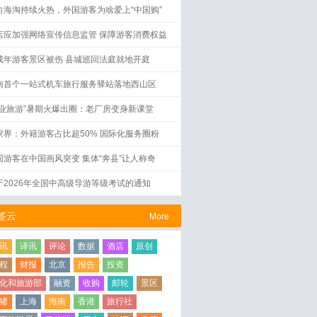
向海淘持续火热，外国游客为啥爱上“中国购”
店应加强网络宣传信息监管 保障游客消费权益
成年游客景区被伤 县城巡回法庭就地开庭
南首个一站式机车旅行服务驿站落地西山区
工业旅游”暑期火爆出圈：老厂房变身新课堂
家界：外籍游客占比超50% 国际化服务圈粉
国游客在中国画风突变 集体“奔县”让人称奇
于2026年全国中高级导游等级考试的通知
签云
More
讯
译讯
评论
数据
酒店
原创
程
财报
北京
报告
投资
化和旅游部
融资
收购
邮轮
景区
猪
上海
海南
香港
旅行社