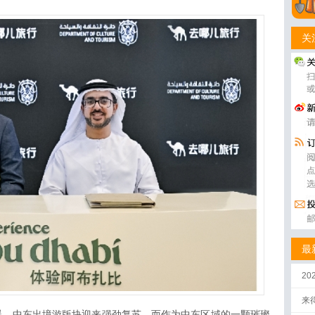
关
最
2
来
暖，中东出境游版块迎来强劲复苏，而作为中东区域的一颗璀璨