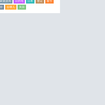
家旅游局
目的地
日本
签证
春节
宿
去哪儿
美国