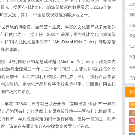
反
目光，据阿布扎比文化与旅游部披露的数据显示，2025年第一
40万人次，其中，中国是表现最佳的客源地之一。
酒
未
借世界级的博物馆、当代艺术生态、丰富的文化遗产及多元化的
门目的地之一，据了解，2025年暑夏，阿布扎比文化与旅游部
云
e）和“阿布扎比儿童俱乐部”（AbuDhabi Kids Clubs）等独家活
“
家庭游体验。
张
儿旅行国际营销副总裁许超（Michael Xu）表示：作为国内
外
在旅游行业深耕二十年，二十年时间里，去哪儿耕耘出2亿的交
的高速增长。我们希望利用去哪儿在机票、酒店、旅行产品等多
关
、精准营销、定制化产品和数字化服务等抓手，全面推广阿布扎
中国市场的知名度。
标
，早在2023年，双方就已联合开展「立即出发 体验‘布’一样的
资
哪儿还为阿布扎比打造线上专属宣传阵地——阿布扎比旗舰店，
携
旅行种草，再到说走就走的闭环旅行体验。值得一提的是，阿布
文
馆，该馆在去哪儿旅行APP端黄金位置长期在线。
飞