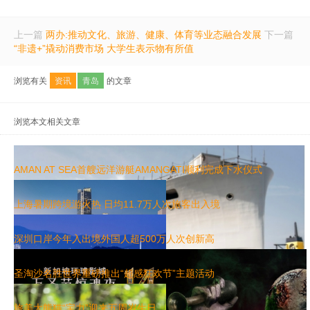
上一篇
两办:推动文化、旅游、健康、体育等业态融合发展
下一篇
“非遗+”撬动消费市场 大学生表示物有所值
浏览有关
资讯
青岛
的文章
浏览本文相关文章
AMAN AT SEA首艘远洋游艇AMANGATI顺利完成下水仪式
上海暑期跨境游火热 日均11.7万人次旅客出入境
深圳口岸今年入出境外国人超500万人次创新高
圣淘沙名胜世界重磅推出“超感狂欢节”主题活动
上海暑期跨境游火热 日均11.7万人次旅客出入境
旅美大熊猫“宝力”迎来五周岁生日