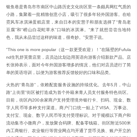
银鱼巷是青岛市市南区中山路历史文化街区里一条颇具网红气质的
小路，集聚着一批精致创意小店，吸引了很多年轻外国游客。在哈
霓风车冰淇淋蛋糕店里，来自日本的安慧子和朋友选择了“青岛老
豆腐”和“崂山白花蛇草水”口味的冰淇淋。“来了就想尝尝当地特
色，我从未品尝过这样的味道，很奇妙。”安慧子说。
“This one is more popular（这一款更受欢迎）！”在隔壁的Fufula
nd生乳舒芙蕾店里，店员边比划边用英语向游客介绍新款产品。店
长张帅表示，面对今年外国游客增多的情况，他们对店员进行了简
单的英语培训，以便为游客推荐反馈较好的口味和品类。
火热的“青岛游”，依赖配套服务设施的持续优化。去年5月，中山
路“上街里”街区被打造成为首个外籍来青人员支付服务特色街区。
目前，街区内200余家商户支持受理境外银行卡、扫码、现金、数
字人民币等多种支付渠道。商户门口统一贴上了VISA、万事达、
支付宝、现金、数字人民币等支付受理标识。对于规模以下商户和
流动集市小微商户，发放聚合码牌、配备零钱箱。街区附近500米
内工商银行、农业银行等营业网点均开通了货币兑换、账户开立的