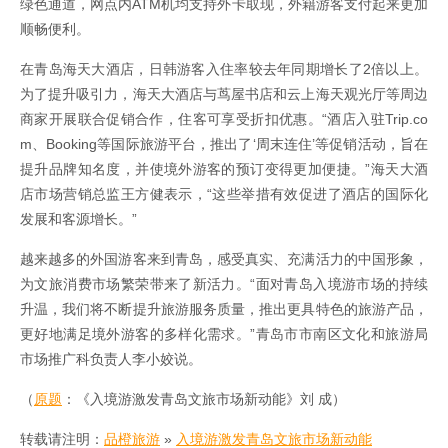
绿色通道，网点内ATM机均支持外卡取现，外籍游客支付起来更加
顺畅便利。
在青岛海天大酒店，日韩游客入住率较去年同期增长了2倍以上。
为了提升吸引力，海天大酒店与茑屋书店和云上海天观光厅等周边
商家开展联合促销合作，住客可享受折扣优惠。“酒店入驻Trip.co
m、Booking等国际旅游平台，推出了‘周末连住’等促销活动，旨在
提升品牌知名度，并使境外游客的预订变得更加便捷。”海天大酒
店市场营销总监王方健表示，“这些举措有效促进了酒店的国际化
发展和客源增长。”
越来越多的外国游客来到青岛，感受真实、充满活力的中国形象，
为文旅消费市场繁荣带来了新活力。“面对青岛入境游市场的持续
升温，我们将不断提升旅游服务质量，推出更具特色的旅游产品，
更好地满足境外游客的多样化需求。”青岛市市南区文化和旅游局
市场推广科负责人李小姣说。
（
原题
：《入境游激发青岛文旅市场新动能》刘 成）
转载请注明：
品橙旅游
»
入境游激发青岛文旅市场新动能