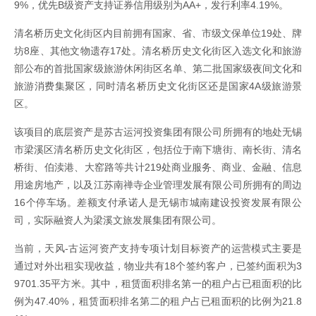
9%，优先B级资产支持证券信用级别为AA+，发行利率4.19%。
清名桥历史文化街区内目前拥有国家、省、市级文保单位19处、牌
坊8座、其他文物遗存17处。清名桥历史文化街区入选文化和旅游
部公布的首批国家级旅游休闲街区名单、第二批国家级夜间文化和
旅游消费集聚区，同时清名桥历史文化街区还是国家4A级旅游景
区。
该项目的底层资产是苏古运河投资集团有限公司所拥有的地处无锡
市梁溪区清名桥历史文化街区，包括位于南下塘街、南长街、清名
桥街、伯渎港、大窑路等共计219处商业服务、商业、金融、信息
用途房地产，以及江苏南禅寺企业管理发展有限公司所拥有的周边
16个停车场。差额支付承诺人是无锡市城南建设投资发展有限公
司，实际融资人为梁溪文旅发展集团有限公司。
当前，天风-古运河资产支持专项计划目标资产的运营模式主要是
通过对外出租实现收益，物业共有18个签约客户，已签约面积为3
9701.35平方米。其中，租赁面积排名第一的租户占已租面积的比
例为47.40%，租赁面积排名第二的租户占已租面积的比例为21.8