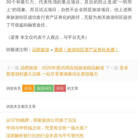
30个有吸引力、代表性强的重点项目。其目的防止造成“一哄而
上”的现象。而且试点项目，自然不会全部是旅游项目。但上述两
单旅游街区成功发行资产证券化的路径，无疑为相关旅游街区提供
了可借鉴的融资途径。
（梁青 本文仅代表个人观点，与平台无关）
转载请注明：
品橙旅游
»
重磅！旅游街区资产证券化来袭！
上一篇
品橙旅游：2025年第25周在线旅游精品解读
下一篇
安卓
那度假村盛大启幕 一站尽享柬埔寨综合度假魅力
浏览有关
原创
旅游ABS
评论
的文章
浏览本文相关文章
从ST到摘牌，两家旅游公司换了活法
华润与华侨城之间，究竟有没有一场大戏？
深度解析旅行社的行业本质与不可替代性