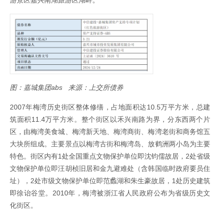
图：嘉城集团abs 来源：上交所债券
2007年梅湾历史街区整体修缮，占地面积达10.5万平方米，总建
筑面积11.4万平方米。整个街区以禾兴南路为界，分东西两个片
区，由梅湾美食城、梅湾新天地、梅湾商街、梅湾老街和商务馆五
大块所组成。主要景点以梅湾古街和梅湾岛、放鹤洲两小岛为主要
特色。街区内有1处全国重点文物保护单位即沈钧儒故居，2处省级
文物保护单位即汪胡桢旧居和金九避难处（含韩国临时政府要员住
址），2处市级文物保护单位即范蠡湖和朱生豪故居，1处历史建筑
即徐诒谷堂。2010年，梅湾被浙江省人民政府公布为省级历史文
化街区。