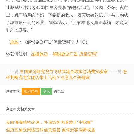
码”。在内蒙古自治区包头市，市民与游客围坐闲聊的温馨场景，
让戴斌品味出这座城市“主客共享”的包容气质。“公园、茶馆、夜市
里，跳广场舞的大妈、下象棋的老人、嬉笑玩耍的孩子，共同构成
了城市最生动的风景。”戴斌表示，“只有本地人真正幸福，才能吸
引外地游客。”
（
原题
：《解锁旅游广告“流量密码”》尹 婕）
转载请注明：
品橙旅游
»
解锁旅游广告“流量密码”
上一篇
中国旅游研究院与飞猪共建全球旅游消费实验室
下一篇
怎
样判断充电宝能否带上飞机？注意几个关键词
浏览有关
旅游广告
资讯
的文章
浏览本文相关文章
反向海淘持续火热，外国游客为啥爱上“中国购”
酒店应加强网络宣传信息监管 保障游客消费权益