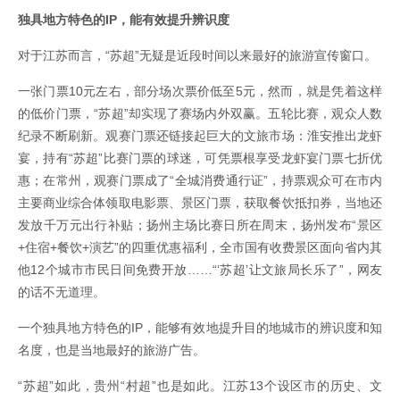
独具地方特色的IP，能有效提升辨识度
对于江苏而言，“苏超”无疑是近段时间以来最好的旅游宣传窗口。
一张门票10元左右，部分场次票价低至5元，然而，就是凭着这样
的低价门票，“苏超”却实现了赛场内外双赢。五轮比赛，观众人数
纪录不断刷新。观赛门票还链接起巨大的文旅市场：淮安推出龙虾
宴，持有“苏超”比赛门票的球迷，可凭票根享受龙虾宴门票七折优
惠；在常州，观赛门票成了“全城消费通行证”，持票观众可在市内
主要商业综合体领取电影票、景区门票，获取餐饮抵扣券，当地还
发放千万元出行补贴；扬州主场比赛日所在周末，扬州发布“景区
+住宿+餐饮+演艺”的四重优惠福利，全市国有收费景区面向省内其
他12个城市市民日间免费开放……“‘苏超’让文旅局长乐了”，网友
的话不无道理。
一个独具地方特色的IP，能够有效地提升目的地城市的辨识度和知
名度，也是当地最好的旅游广告。
“苏超”如此，贵州“村超”也是如此。江苏13个设区市的历史、文