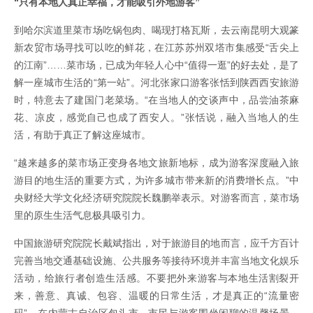
“只有本地人真正幸福，才能吸引外地游客”
到哈尔滨道里菜市场吃锅包肉、喝现打格瓦斯，去云南昆明大观篆
新农贸市场寻找可以吃的鲜花，在江苏苏州双塔市集感受“舌尖上
的江南”……菜市场，已成为年轻人心中“值得一逛”的好去处，是了
解一座城市生活的“第一站”。河北张家口游客张恬到陕西西安旅游
时，特意去了建国门老菜场。“在当地人的交谈声中，品尝油茶麻
花、凉皮，感觉自己也成了西安人。”张恬说，融入当地人的生
活，有助于真正了解这座城市。
“越来越多的菜市场正变身各地文旅新地标，成为游客深度融入旅
游目的地生活的重要方式，为许多城市带来新的消费增长点。”中
央财经大学文化经济研究院院长魏鹏举表示。对游客而言，菜市场
里的原生生活气息极具吸引力。
中国旅游研究院院长戴斌指出，对于旅游目的地而言，应千方百计
完善当地交通基础设施、公共服务等接待环境并丰富当地文化娱乐
活动，给旅行者创造生活感。不要把外来游客与本地生活割裂开
来，善意、真诚、包容、温暖的日常生活，才是真正的“流量密