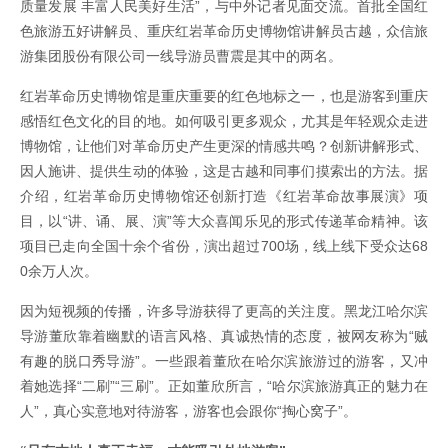
质量发展 丰富人民美好生活”，与中外记者见面交流。首批全国红
色旅游五好讲解员、重庆红岩革命历史博物馆讲解员古越，众信旅
游集团股份有限公司一线导游员曹震是其中的两名。
红岩革命历史博物馆是重庆重要的红色地标之一，也是游客到重庆
感悟红色文化的目的地。如何吸引更多观众，尤其是年轻观众走进
博物馆，让他们对革命历史产生更深的情感共鸣？创新讲解形式、
因人施讲、提供生动的体验，这是古越和同事们摸索出的方法。据
介绍，红岩革命历史博物馆还创新打造《红岩革命故事展演》项
目，以“讲、诵、展、演”等大众喜闻乐见的形式传递革命精神。该
项目已走向全国十余个省份，演出超过700场，线上线下受众达68
0余万人次。
因为短视频的传播，许多导游获得了更高的关注度。黑龙江哈尔滨
导游董欣靠着幽默的语言风格、真诚热情的态度，被网友称为“贼
有趣的脱口秀导游”。一些跟着董欣在哈尔滨旅游过的游客，又冲
着她选择“二刷”“三刷”。正如董欣所言，“哈尔滨旅游真正的魅力在
人”，真心实意地对待游客，游客也会跟你“掏心窝子”。