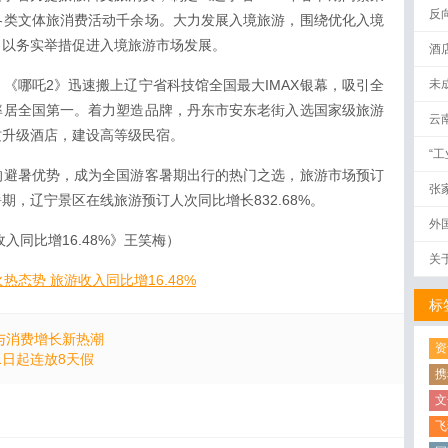
反
各类文体旅消费活动千余场。大力发展入境旅游，围绕优化入境
，以务实举措促进入境旅游市场发展。
酒
《哪吒2》迅速搬上辽宁省科技馆全国最大IMAX银幕，吸引全
未
率居全国第一。着力塑造品牌，丹东市安东老街入选国家级旅游
云
质升级酒店，建设高等级民宿。
“
的避暑优势，成为全国游客暑期出行的热门之选，旅游市场预订
张
，辽宁景区在线旅游预订人次同比增长832.68%。
外
入同比增16.48%》王笑梅）
关
热态势 旅游收入同比增16.48%
标
与消费增长新热潮
资
1日起连放8天假
携
文
飞