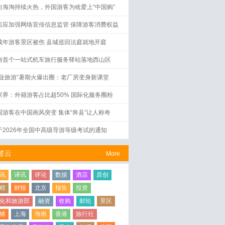
向海淘持续火热，外国游客为啥爱上“中国购”
店应加强网络宣传信息监管 保障游客消费权益
成年游客景区被伤 县城巡回法庭就地开庭
南首个一站式机车旅行服务驿站落地西山区
工业旅游”暑期火爆出圈：老厂房变身新课堂
家界：外籍游客占比超50% 国际化服务圈粉
国游客在中国画风突变 集体“奔县”让人称奇
于2026年全国中高级导游等级考试的通知
签云
More
讯
译讯
评论
数据
酒店
原创
程
财报
北京
报告
投资
化和旅游部
融资
收购
邮轮
景区
猪
上海
海南
香港
旅行社