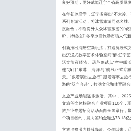
良好预期，更好赋能辽宁全省高质量
在年初冰雪季，辽宁省突出“不太冷、不
系列冬游活动，将冰雪旅游同览名胜
度融合，不断提升大众冰雪旅游的“硬实
IP，持续拉升冬季冰雪旅游市场人气
创新推出海陆空新玩法，打造沉浸式
出沉浸式数字艺术体验空间“醉·辽宁
活文旅夜经济。葫芦岛试点“空中瞰长
连”项目“东港—海洋岛”航线正式启
景。“跟着演出去旅行”“跟着赛事去旅行
游的“双向奔赴”，拉满文化和体育融
文旅产业动能逐步激活。其中， 20
文旅等文体旅融合产业项目110个，现
旅产业专题招商活动面向全国举行，聚
个项目签约，意向签约金额达73.18亿
文旅消费潜力持续释放。今年以来，辽