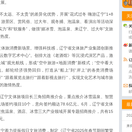
发展。
太远、不太贵”的差异化优势，开展“花式过冬 嗨游辽宁”1+8
关
、游景区、赏民俗、过大年、观冬捕、泡温泉、看演出等活动深
力”和“软服务”，做强“嬉冰雪、泡温泉、来辽宁、过大年”文旅
新热度。
文体旅消费新场景。增强科技感，辽宁省文体旅产业集团创新推
艺云数字艺术中心”。创排大连《老酒馆》等沉浸式演艺产品，激
城”观光航线，形成“空中旅游+地面消费”新模式；“空中看大
航。邮轮经济强势回归，打造从“船上”到“岸上”的各类消费场
” “跟着展览去旅行”“跟着影视去旅行”，实现文化艺术与城市旅
合的激情热度。
25辽宁文体旅项目长三角招商推介会，重点推介冰雪温泉、智慧
场签约项目10个，意向签约额达78.6亿元。6月，辽宁省文体
最
焦温泉、酒店、冰雪三大产业领域开展专题招商推介，共有15
2
元。
来
宁着力提振假日文旅消费，制定《辽宁省2025年春节期间繁荣