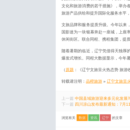
文化和旅游消费的若干措施》，举办
旅游产品供给和提升国际化服务水平
文旅品牌和服务提质升级。今年以来，
国影迷为一块银幕奔赴一座城，上座
休闲街区。联合同程、携程集团，提
随着暑期的临近，辽宁凭借得天独厚
爆发式增长。同程大数据显示，今年暑期
（
原题
：《辽宁文旅呈火热态势 旅游收
转载请注明：
品橙旅游
»
辽宁文旅呈火
上一篇
中国县域旅游迎来多元化发展
下一篇
四川凉山发布最新通知：7月1
浏览有关
数据
资讯
辽宁
的文章