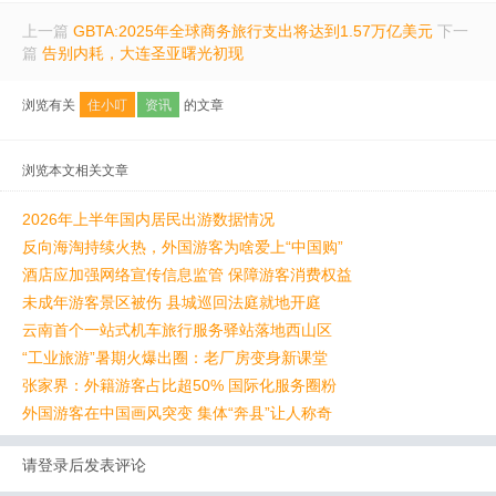
上一篇
GBTA:2025年全球商务旅行支出将达到1.57万亿美元
下一
篇
告别内耗，大连圣亚曙光初现
浏览有关
住小叮
资讯
的文章
浏览本文相关文章
2026年上半年国内居民出游数据情况
反向海淘持续火热，外国游客为啥爱上“中国购”
酒店应加强网络宣传信息监管 保障游客消费权益
未成年游客景区被伤 县城巡回法庭就地开庭
云南首个一站式机车旅行服务驿站落地西山区
“工业旅游”暑期火爆出圈：老厂房变身新课堂
张家界：外籍游客占比超50% 国际化服务圈粉
外国游客在中国画风突变 集体“奔县”让人称奇
请登录后发表评论