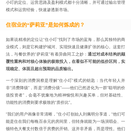
小叮的定位、运营思路及盈利模式都十分清晰，并可通过输出管理
模式和运营经验，快速渗透新市场。 ‌
住宿业的“萨莉亚”是如何炼成的？
如果说精准的定位让“住小叮”找到了市场的蓝海，那么其独特的商
业模式，则是它构建护城河、实现快速且健康扩张的核心。这套打
法，与餐饮界的“萨莉亚”有着异曲同工之妙：
通过对成本结构的颠
覆性重构和对核心体验的极致投入，在看似不可能的低价区间，实
现稳定、体面且超出预期的品质输出。
一个深刻的消费洞察是理解“住小叮”模式的钥匙：当代年轻人并
非“消费降级”，而是“消费分级”——他们已然进化为一群“聪明的价
值投资者”，会毫不犹豫地为精神愉悦和兴趣买单，但对基础性、
功能性的消费则要求极致的“质价比”。
“我们的用户画像非常清晰，”住小叮创始人刘佩明分享道，“他们可
能是住在我们每晚百余元的房间里，但转身就能为一场演唱会、一
顿特色大餐支付数倍于房费的开销。这并非矛盾，而是理性。他们