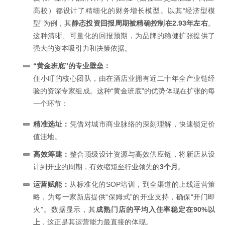
高校）都设计了精细化的财务增长模型。以其“经济型模
型”为例，其
静态投资回报周期被精确控制在2.93年左右
。
这种清晰、可量化的回报预期，为品牌的稳健扩张提供了
强大的资本吸引力和决策依据。
“黄金班底”的专业壁垒：
住小叮的核心团队，由在酒店业拥有近二十年全产业链经
验的资深专家组成。这种“黄金班底”的优势体现在扩张的每
一个环节：
精准选址：
凭借对城市商业脉络的深刻理解，快速锁定价
值洼地。
高效筹建：
整合顶级设计资源与高效供应链，将新店从设
计到开业的周期，有效缩短至行业领先的
3个月
。
运营赋能：
从标准化的SOP培训，到全渠道的上线运营策
略，为每一家新店提供“保姆式”的开业支持，确保“开门即
火”。数据显示，其
成熟门店的平均入住率稳定在90%以
上
，这正是其运营能力最直接的体现。