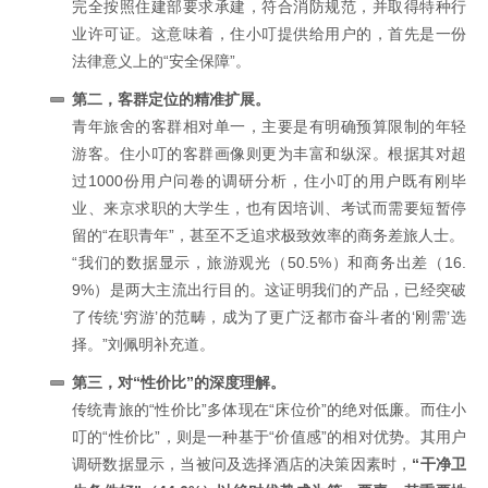
完全按照住建部要求承建，符合消防规范，并取得特种行
业许可证。这意味着，住小叮提供给用户的，首先是一份
法律意义上的“安全保障”。
第二，客群定位的精准扩展。
青年旅舍的客群相对单一，主要是有明确预算限制的年轻
游客。住小叮的客群画像则更为丰富和纵深。根据其对超
过1000份用户问卷的调研分析，住小叮的用户既有刚毕
业、来京求职的大学生，也有因培训、考试而需要短暂停
留的“在职青年”，甚至不乏追求极致效率的商务差旅人士。
“我们的数据显示，旅游观光（50.5%）和商务出差（16.
9%）是两大主流出行目的。这证明我们的产品，已经突破
了传统‘穷游’的范畴，成为了更广泛都市奋斗者的‘刚需’选
择。”刘佩明补充道。
第三，对“性价比”的深度理解。
传统青旅的“性价比”多体现在“床位价”的绝对低廉。而住小
叮的“性价比”，则是一种基于“价值感”的相对优势。其用户
调研数据显示，当被问及选择酒店的决策因素时，
“干净卫