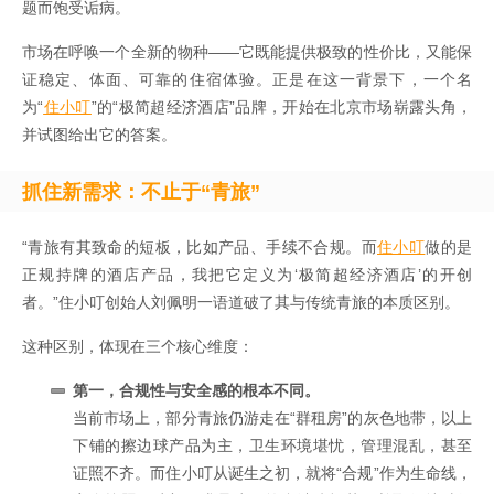
题而饱受诟病。
市场在呼唤一个全新的物种——它既能提供极致的性价比，又能保
证稳定、体面、可靠的住宿体验。正是在这一背景下，一个名
为“
住小叮
”的“极简超经济酒店”品牌，开始在北京市场崭露头角，
并试图给出它的答案。
抓住新需求：不止于“青旅”
“青旅有其致命的短板，比如产品、手续不合规。而
住小叮
做的是
正规持牌的酒店产品，我把它定义为‘极简超经济酒店’的开创
者。”住小叮创始人刘佩明一语道破了其与传统青旅的本质区别。
这种区别，体现在三个核心维度：
第一，合规性与安全感的根本不同。
当前市场上，部分青旅仍游走在“群租房”的灰色地带，以上
下铺的擦边球产品为主，卫生环境堪忧，管理混乱，甚至
证照不齐。而住小叮从诞生之初，就将“合规”作为生命线，