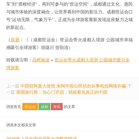
车”到“票根经济”，再到可参与的“世运空间”，成都通过文化、惠民
与城市体验的深度融合，让世界看到中国的新活力。成都世运会口
号“运动无限，气象万千”，正成为全球游客重新发现这座魅力之城
的新起点。
（
原题
：《（成都世运会）世运会带火成都入境游 公园城市幸福
感吸引全球游客》胡珑川 贺劭清）
转载请注明：
品橙旅游
»
世运会带火成都入境游 公园城市吸引全
球游客
上一篇
中国驻阿曼大使馆:来阿中国公民切勿从事电信网络诈骗
下
一篇
英国旅行商：当心门开启，就能看见真正的中国
浏览有关
世运会
成都
资讯
的文章
浏览本文相关文章
2026年上半年国内居民出游数据情况