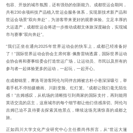
包容、开放的城市氛围，还有强劲的创新能力。成都世运会期间，
共有230余项科技产品植入世运会服务体系，实现新技术新产品和
世运会场景“双向奔赴”，为游客带来更好的观赛体验。立足丰厚的
大运遗产，成都世运会将进一步推动成都文体旅深度融合，实现城
市与赛事“双向奔赴”。
“我们正坐在通向2025年世界运动会的快车上，成都已经准备好
了！”国际世界运动会协会主席何塞·佩鲁雷纳透露，国际世界运动
会协会将和赛事组委会打造世运广场，让运动员、市民以及所有的
参与者一起体验更多的运动，一起玩，一起开心。
在成都锦里，摩洛哥游客阿伦与同伴吉姆被古朴小巷深深吸引，举
着手机不停拍摄糖画、川剧变脸、红灯笼。“成都让我们毫无陌生
感！”吉姆感叹，从机场的清晰指引到商家的国际支付，再到能用
英语交流的店主，这座城市的每个细节都让他们倍感亲切。阿伦与
吉姆已迫不及待要去探索其他景点，继续这场充满惊喜的成都之
旅。
正如四川大学文化产业研究中心主任蔡尚伟所言，从“世运大篷