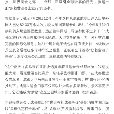
乡、世界美食之都——成都，正吸引全球游客的目光，掀起一
股“跟着世运会去旅行”的热潮。
数据显示，截至7月26日12时，今年选择从成都航空口岸入出境外
国人已达82.33万余人次，较去年同期增长61.8%。“今年8月我们
接到的入境旅游团数量，远超往年同期，导游都忙不过来了！”成
都某旅行社总经理廖仲强感慨道。大型赛事的吸引力、便利交通和
完善的国际化服务，如21个境外电子钱包在蓉直接支付、A级旅游
景区及交通枢纽多语种导览全覆盖，正吸引全球游客“提着空箱子
来蓉”，深度体验公园城市、幸福成都的独特魅力。
“这个夏天很多马来西亚朋友选择跟着世运会来成都旅游，我想提
醒大家，看完世运会比赛后，别轻易丢掉那张门票。”在成都世运
会志愿者、成都大学马来西亚留学生王馨宁看来，在“票根经济”的
推动下，成都世运会门票不仅可以让游客在多家餐饮、景区享受折
扣，它还能成为“解锁”这座公园城市多重体验的一把新钥匙。
为迎接世运会，成都推出的“世运有礼成都等你”暑期消费季和升级
版“票根优惠打卡地图”，将“票根经济”发挥到极致。赛事门票、演