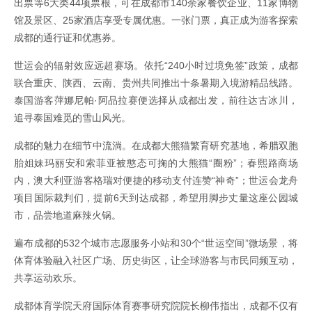
出票等6大类44项票根，可在成都市140余家餐饮企业、11家博物
馆及景区、25家酒店享受专属优惠。一张门票，真正成为游客探索
成都的通行证和优惠券。
世运会的辐射效应远超赛场。依托“240小时过境免签”政策，成都
联合重庆、陕西、云南、贵州共同推出十条暑期入境游精品线路。
泰国游客萍娜尼帕·阿品拉赛便选择从成都出发，前往达古冰川，
追寻泰国难觅的雪山风光。
成都的魅力在细节中流淌。在成都大熊猫繁育研究基地，希腊双胞
胎姐妹玛丽安和索菲亚被憨态可掬的大熊猫“圈粉”；春熙路商场
内，澳大利亚游客格瑞对便捷的移动支付连赞“神奇”；世运会龙舟
项目国际裁判们，提前6天到达成都，希望用脚步丈量这座公园城
市，品尝地道麻辣火锅。
遍布成都的532个城市志愿服务小站和30个“世运空间”微场景，将
体育体验融入社区广场、历史街区，让全球游客与市民同频互动，
共享运动欢乐。
成都体育学院天府国际体育赛事研究院院长柳伟指出，成都不仅有