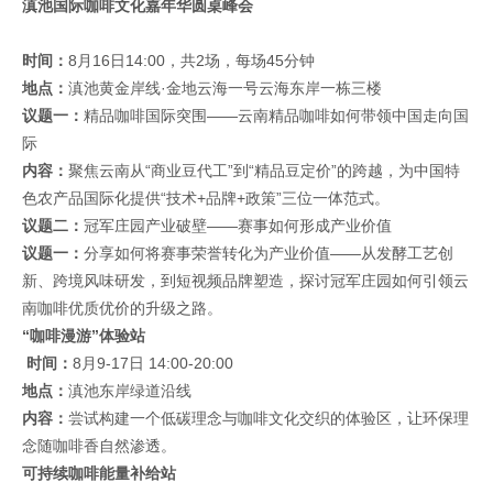
滇池国际咖啡文化嘉年华圆桌峰会
时间：
8月16日14:00，共2场，每场45分钟
地点：
滇池黄金岸线·金地云海一号云海东岸一栋三楼
议题一：
精品咖啡国际突围——云南精品咖啡如何带领中国走向国
际
内容：
聚焦云南从“商业豆代工”到“精品豆定价”的跨越，为中国特
色农产品国际化提供“技术+品牌+政策”三位一体范式。
议题二：
冠军庄园产业破壁——赛事如何形成产业价值
议题一：
分享如何将赛事荣誉转化为产业价值——从发酵工艺创
新、跨境风味研发，到短视频品牌塑造，探讨冠军庄园如何引领云
南咖啡优质优价的升级之路。
“咖啡漫游”体验站
时间：
8月9-17日 14:00-20:00
地点：
滇池东岸绿道沿线
内容：
尝试构建一个低碳理念与咖啡文化交织的体验区，让环保理
念随咖啡香自然渗透。
可持续咖啡能量补给站