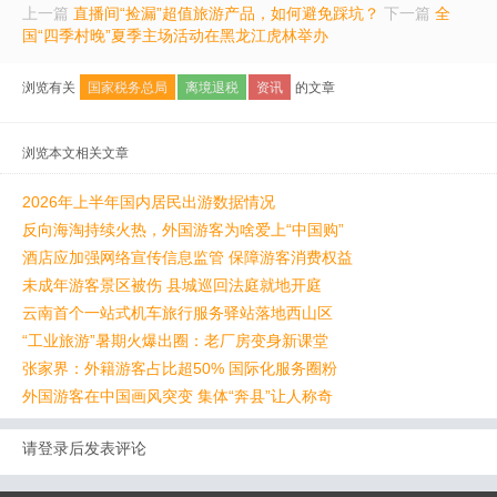
上一篇
直播间“捡漏”超值旅游产品，如何避免踩坑？
下一篇
全
国“四季村晚”夏季主场活动在黑龙江虎林举办
浏览有关
国家税务总局
离境退税
资讯
的文章
浏览本文相关文章
2026年上半年国内居民出游数据情况
反向海淘持续火热，外国游客为啥爱上“中国购”
酒店应加强网络宣传信息监管 保障游客消费权益
未成年游客景区被伤 县城巡回法庭就地开庭
云南首个一站式机车旅行服务驿站落地西山区
“工业旅游”暑期火爆出圈：老厂房变身新课堂
张家界：外籍游客占比超50% 国际化服务圈粉
外国游客在中国画风突变 集体“奔县”让人称奇
请登录后发表评论