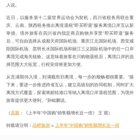
人说。
近日，以服务第十二届世界运动会为契机，四川省税务局联合重
庆、云南、陕西税务推出离境退税“即买即退”服务离境口岸互认新
举措。境外旅客在四川省内指定商店购物并享受“即买即退”服务
后，可自由选择从成都天府国际机场、重庆江北国际机场、西安咸
阳国际机场、昆明长水国际机场和丽江三义国际机场中的任一口岸
离境完成海关核验。这意味着旅客在川购物退税后，离境口岸的选
择范围大大拓宽，行程安排将更加方便。
从充满期待入境，到满载而归离境，每一步的顺畅都很重要。“接
下来，要进一步推进跨省互认，建立高级别的协同机制，同时扩大
离境方式覆盖，探索将邮轮港口等纳入离境口岸退税范围，为境外
旅客提供更大便利。”孙鲲鹏说。
（
原题
：《上半年“中国购”销售额增长近一倍》 王 观）
转载请注明：
品橙旅游
»
上半年“中国购”销售额增长近一倍