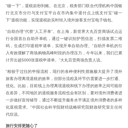
“碰一下”，退税款秒到账。在北京，税务部门联合代理机构中国银
行北京市分行与支付宝平台在市内集中退付点上线支付宝“碰一
下”退税功能，实现退税款实时转入境外旅客支付宝电子钱包。
“自助办理”代替“人工开单”。在上海，新世界大丸百货商场试点运
行全国首台自助开单机，通过一键识别护照信息，扫描发票二维
码，生成打印退税申请单，实现开单自助办理。“自助开单机的引
入有效缓解了商场购物高峰时段的办理压力，今年以来，我们已累
计开出超5000张退税申请单。”大丸百货商场负责人说。
“相较于过往的申报流程，现行的各种便利性措施极大提升了境外
旅客办理离境退税的效率，但部分流程及环节仍需要进一步打通、
优化。比如，目前线上办理离境退税和线下办理的效率之间可能存
在差异，不同地区的退税服务流程也会有区别，要对境外消费者进
一步做好宣传辅导，通过不断提升服务水平满足境外消费者的多样
化退税需求。”中国社会科学院财经战略研究院财政研究室主任何
代欣说。
旅行安排更随心了