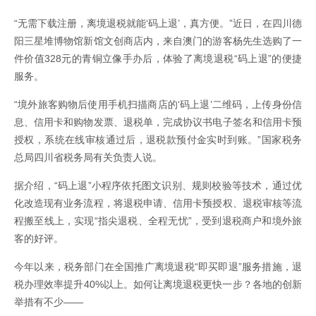
“无需下载注册，离境退税就能‘码上退’，真方便。”近日，在四川德
阳三星堆博物馆新馆文创商店内，来自澳门的游客杨先生选购了一
件价值328元的青铜立像手办后，体验了离境退税“码上退”的便捷
服务。
“境外旅客购物后使用手机扫描商店的‘码上退’二维码，上传身份信
息、信用卡和购物发票、退税单，完成协议书电子签名和信用卡预
授权，系统在线审核通过后，退税款预付金实时到账。”国家税务
总局四川省税务局有关负责人说。
据介绍，“码上退”小程序依托图文识别、规则校验等技术，通过优
化改造现有业务流程，将退税申请、信用卡预授权、退税审核等流
程搬至线上，实现“指尖退税、全程无忧”，受到退税商户和境外旅
客的好评。
今年以来，税务部门在全国推广离境退税“即买即退”服务措施，退
税办理效率提升40%以上。如何让离境退税更快一步？各地的创新
举措有不少——