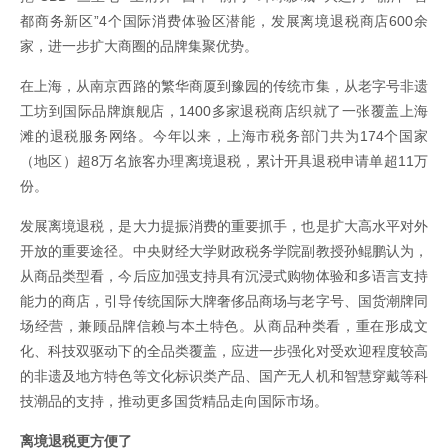
都商务新区”4个国际消费体验区潜能，发展离境退税商店600余
家，进一步扩大商圈的品牌集聚优势。
在上海，从南京西路的繁华商厦到豫园的传统市集，从老字号非遗
工坊到国际品牌旗舰店，1400多家退税商店织就了一张覆盖上海
滩的退税服务网络。今年以来，上海市税务部门共为174个国家
（地区）超8万名旅客办理离境退税，累计开具退税申请单超11万
份。
发展离境退税，是大力提振消费的重要抓手，也是扩大高水平对外
开放的重要途径。中央财经大学财政税务学院副教授孙鲲鹏认为，
从商品类型看，今后应加强支持具有沉浸式购物体验和多语言支持
能力的商店，引导传统国际大牌奢侈品商场与老字号、国货潮牌同
场经营，兼顾品牌信赖与本土特色。从商品种类看，重在形成文
化、科技双驱动下的全品类覆盖，应进一步强化对受欢迎程度较高
的非遗及地方特色等文化标识类产品、国产无人机和智慧穿戴等科
技潮品的支持，推动更多国货精品走向国际市场。
离境退税更方便了