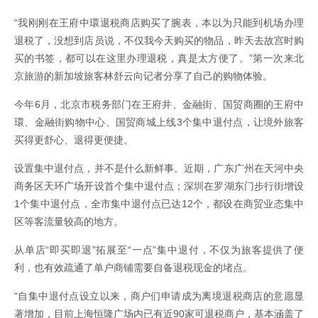
“我刚刚在王府中環退税商店购买了腕表，本以为只能到机场办理
退税了，没想到店员说，不仅我今天购买的物品，昨天去故宫时购
买的书签，都可以在这里办理退税，真是太方便了。”第一次来北
京旅游的新加坡旅客林舒云向记者分享了自己的购物体验。
今年6月，北京市税务部门在王府井、金融街、国贸商圈的王府中
環、金融街购物中心、国贸商城上线3个集中退付点，让境外旅客
买得更舒心、退得更便捷。
设置集中退付点，并不是什么新鲜事。近期，广东广州在天河中央
商务区天环广场开设首个集中退付点；深圳在罗湖东门步行街增设
1个集中退付点，全市集中退付点已达12个，都设在商贸业态集中
区等客流量较高的地方。
从单店“即买即退”拓展至“一点”集中退付，不仅为旅客提供了便
利，也有效疏通了单户商铺需要自备退税现金的堵点。
“自集中退付点设立以来，商户们申请成为离境退税商店的意愿显
著增加，目前上海恒隆广场内已有近90家可退税商户，基本涵盖了