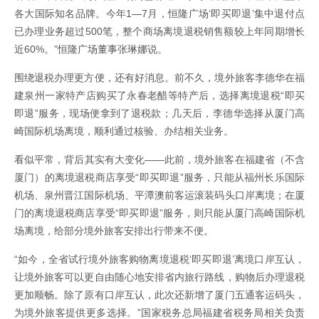
各大国际知名品牌。今年1—7月，恒隆广场‘即买即退’集中退付点
已办理业务超过500笔，整个商场离境退税销售额较上年同期增长
近60%。”恒隆广场董事张琳娜说。
围绕退税办理更方便，还有好消息。前不久，境外旅客李德华在福
建泉州一家特产店购买了永春老醋等特产后，选择离境退税“即买
即退”服务，现场便拿到了退税款；几天后，李德华选择从厦门高
崎国际机场离境，顺利通过核验、办结相关业务。
看似平常，背后其实有大变化——此前，境外旅客在福建省（不含
厦门）的离境退税商店享受“即买即退”服务，只能从福州长乐国际
机场、泉州晋江国际机场、平潭澳前客运滚装码头口岸离境；在厦
门的离境退税商店享受“即买即退”服务，则只能从厦门高崎国际机
场离境，给部分境外旅客安排出行带来不便。
“如今，全省试行境外旅客购物离境退税‘即买即退’离境口岸互认，
让境外旅客可以更自由随心地安排省内旅行路线，购物后办理退税
更加顺畅。除了原有口岸互认，此次还新增了厦门五通客运码头，
为境外旅客提供更多选择。”国家税务总局福建省税务局相关负责