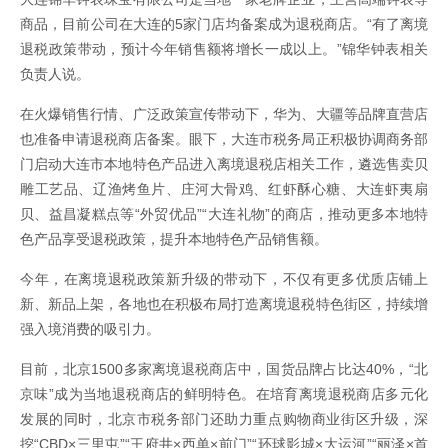
商品，目前公司在大连的5家门店均备案成为退税商店。“有了离境
退税政策带动，预计今年销售额将增长一成以上。”锦华钟表相关
负责人说。
在火爆销售行情、广泛政策宣传带动下，华为、大疆等品牌直营店
也准备申请退税商店备案。眼下，大连市税务局正积极协调商务部
门启动大连市本地特色产品进入离境退税店相关工作，遴选售卖贝
雕工艺品、辽渔烤鱼片、庄河大骨鸡、红虾酥心糖、大连虾夷扇
贝、益昌凝糕点等“外贸优品”“大连礼物”的商店，推动更多本地特
色产品享受退税政策，提升本地特色产品销售额。
今年，在离境退税政策新升级的带动下，不仅有更多优质店铺上
新、新品上架，各地也在积极布局打造离境退税特色街区，持续增
强入境消费的吸引力。
目前，北京1500多家离境退税商店中，国货品牌占比达40%，“北
京味”成为当地退税商店的鲜明特色。在培育离境退税商店多元化
发展的同时，北京市税务部门还助力重点购物商业街区升级，深
挖“CBD×三里屯”“王府井×西单×前门”“环球影城×大运河”“丽泽×首