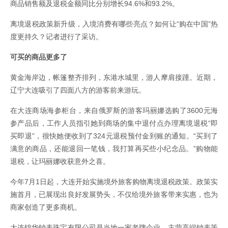
商品销售额及退税金额同比分别增长94.6%和93.2%。
离境退税政策新升级，入境消费有哪些亮点？如何让“购在中国”热
度更持久？记者进行了采访。
可买的商品更多了
黄金海岸边，帐篷整齐排列，东港水城里，游人摩肩接踵。近期，
辽宁大连吸引了四面八方的游客前来游玩。
在大连商场海参柜台，来自俄罗斯的游客玛丽娜选购了3600元海
参产品后，工作人员指引她到商场的集中退付点办理离境退税“即
买即退”，很快她便收到了324元退税预付金到账的通知。“买到了
满意的商品，还能退回一笔钱，我打算再买些小纪念品。”购物能
退税，让玛丽娜收获意外之喜。
今年7月1日起，大连开始实施境外旅客购物离境退税政策。政策实
施首月，已展现出良好发展势头，不仅给境外旅客带来实惠，也为
商家创造了更多商机。
大连锦华钟表珠宝有限公司是当地一家老牌企业，主营高端钟表等