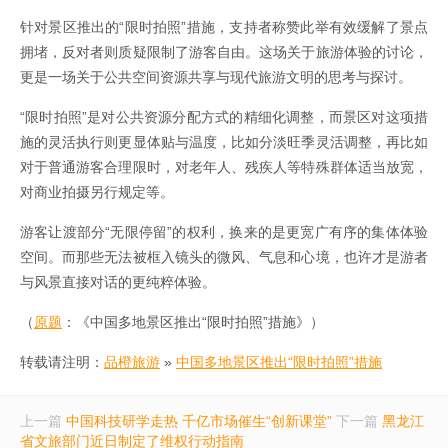
针对景区推出的“限时拍照”措施，支持者称赞此举有效缓解了景点
拥堵，反对者则质疑限制了游客自由。这场关于旅游体验的讨论，
更是一场关于公共空间资源共享与现代旅游文明的思考与探讨。
“限时拍照”是对公共资源分配方式的精细化调整，而景区对这项措
施的灵活执行则更显体贴与温度，比如分淡旺季灵活调整，再比如
对于普通游客合理限时，对老年人、残疾人等特殊群体适当放宽，
对商业拍摄另行规定等。
游客让渡部分“无限停留”的权利，换来的是更宽广有序的集体体验
空间。而那些无法被框入镜头的微风、气息和心境，也许才是游者
与风景直接对话的更纯粹体验。
（
原题
：《中国多地景区推出“限时拍照”措施》）
转载请注明：
品橙旅游
»
中国多地景区推出“限时拍照”措施
上一篇
中国科技研学走热 千亿市场催生“创新课堂”
下一篇
黑龙江
省文旅部门近日制定了维权行动指南