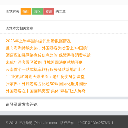
浏览有关
拍照
景区
资讯
的文章
浏览本文相关文章
2026年上半年国内居民出游数据情况
反向海淘持续火热，外国游客为啥爱上“中国购”
酒店应加强网络宣传信息监管 保障游客消费权益
未成年游客景区被伤 县城巡回法庭就地开庭
云南首个一站式机车旅行服务驿站落地西山区
“工业旅游”暑期火爆出圈：老厂房变身新课堂
张家界：外籍游客占比超50% 国际化服务圈粉
外国游客在中国画风突变 集体“奔县”让人称奇
请登录后发表评论
© 2013
品橙旅游
(Pinchain.com) 版权所有
沪ICP备13042576号-1