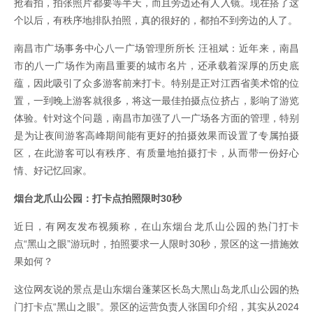
抢着拍，拍张照片都要等半天，而且旁边还有人入镜。现在搭了这
个以后，有秩序地排队拍照，真的很好的，都拍不到旁边的人了。
南昌市广场事务中心八一广场管理所所长 汪祖斌：近年来，南昌
市的八一广场作为南昌重要的城市名片，还承载着深厚的历史底
蕴，因此吸引了众多游客前来打卡。特别是正对江西省美术馆的位
置，一到晚上游客就很多，将这一最佳拍摄点位挤占，影响了游览
体验。针对这个问题，南昌市加强了八一广场各方面的管理，特别
是为让夜间游客高峰期间能有更好的拍摄效果而设置了专属拍摄
区，在此游客可以有秩序、有质量地拍摄打卡，从而带一份好心
情、好记忆回家。
烟台龙爪山公园：打卡点拍照限时30秒
近日，有网友发布视频称，在山东烟台龙爪山公园的热门打卡
点“黑山之眼”游玩时，拍照要求一人限时30秒，景区的这一措施效
果如何？
这位网友说的景点是山东烟台蓬莱区长岛大黑山岛龙爪山公园的热
门打卡点“黑山之眼”。景区的运营负责人张国印介绍，其实从2024