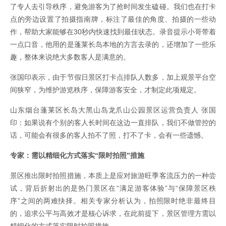
了专人去引导秩序，避免游客为了抢时间发生磕碰。我们也在打卡
点的旁边设置了拍摄指南牌，标注了最佳的角度、拍摄的一些动
作，帮助大家能够在30秒内快速找到最佳状态。录音提示小哥带着
一点口音，他用的是蓬莱长岛本地的方言去录的，还增加了一些乐
趣，整体来说绝大多数客人是满意的。
张国印表示，由于节假日景区打卡点排队人数多，加上观景平台空
间狭窄，为维护游览秩序，保障游客安全，才制定此项规定。
山东烟台蓬莱区长岛大黑山岛龙爪山公园景区运营负责人 张国
印：如果说有个别的客人长时间在这边一直排队，我们不做管控的
话，可能会有很多的客人拍不了照，打不了卡，会有一些遗憾。
专家：需以精细化方式落实“限时拍照”措施
景区推出限时拍照措施，本质上是应对旅游旺季客流压力的一种尝
试，背后折射出的是热门景区在“满足游客体验”与“保障景区秩
序”之间的两难抉择。相关专家分析认为，拍照限时绝非最终目
的，追求公平与高效才是核心诉求，在此前提下，景区管理方需以