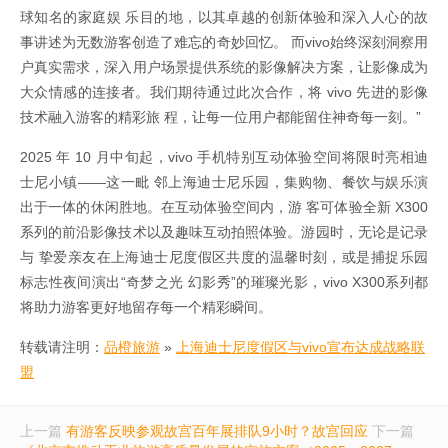
球知名的家庭娱 乐目的地，以其卓越的创新体验和深入人心的故
事讲述为无数游客创造了难忘的奇妙回忆。 而vivo始终深刻洞察用
户真实需求，深入用户场景提供系统的影像解决方案，让影像成为
大众情感的连接者。我们期待通过此次合作，将 vivo 先进的影像
技术融入游客的精彩旅 程，让每一位用户都能留住神奇每一刻。”
2025 年 10 月中旬起，vivo 手机特别互动体验空间将限时亮相迪
士尼小镇——这一毗 邻上海迪士尼乐园，集购物、餐饮与娱乐演
出于一体的休闲胜地。在互动体验空间内，游 客可体验全新 X300
系列的前沿影像技术以及趣味互动拍照体验。游园时，无论是记录
与 挚爱亲友在上海迪士尼度假区共度的温馨时刻，或是捕捉乐园
标志性夜间演出“奇梦之光 幻影秀”的璀璨光影，vivo X300系列都
将助力游客更好地留存每一个精彩瞬间。
转载请注明：
品橙旅游
»
上海迪士尼度假区与vivo宣布达成战略联
盟
上一篇
有游客反映参观故宫百年展排队9小时？故宫回应
下一篇