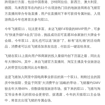
跨境旅行方面，包括中国香港、沙特阿拉伯、新西兰、澳大利亚、
德国、马来西亚等在内的11个出境游热门目的地旅游局将在飞猪官
方直播间举办专场直播，用户在直播间下单可获得专属补贴。入境
游商品今年也将首次参与双11。
今年飞猪双11，玩法更丰富。未达飞猪F4等级的88VIP用户，可参
与“快速升级F4会员”活动，挑战成功后可直通30余家旅行大牌金卡
会籍。今年双11，送礼也可以送“旅游”了。标有“送礼物”的活动商
品，消费者可以在飞猪添加亲友信息，付款后一键送给亲友。
飞猪在双11上面向用户和商家的投入量级均创下历届之最，同比去
年大增60%。其中，来自飞猪官方直播间、淘宝主播及专业旅游达
人的带货坑位数同比去年翻倍。
这是飞猪加入阿里中国电商事业群后的第一个双11。刚刚过去的国
庆中秋假期，受益于阿里“大消费平台”战略的带动，飞猪履约GMV
较去年大增48%，倍数级领涨旅游市场。接下来的双11，飞猪与淘
宝等业务单元的联动会更密切。据透露，今年的天猫双11主会场
中，将首次出现飞猪的专属会场。