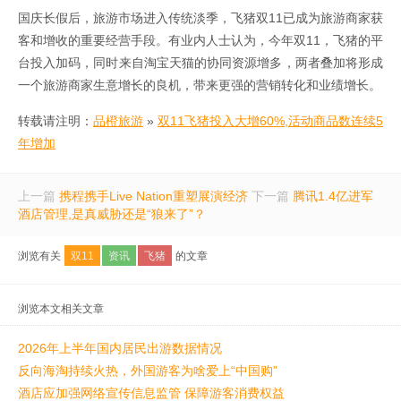
国庆长假后，旅游市场进入传统淡季，飞猪双11已成为旅游商家获
客和增收的重要经营手段。有业内人士认为，今年双11，飞猪的平
台投入加码，同时来自淘宝天猫的协同资源增多，两者叠加将形成
一个旅游商家生意增长的良机，带来更强的营销转化和业绩增长。
转载请注明：
品橙旅游
»
双11飞猪投入大增60%,活动商品数连续5
年增加
上一篇
携程携手Live Nation重塑展演经济
下一篇
腾讯1.4亿进军
酒店管理,是真威胁还是“狼来了”？
浏览有关
双11
资讯
飞猪
的文章
浏览本文相关文章
2026年上半年国内居民出游数据情况
反向海淘持续火热，外国游客为啥爱上“中国购”
酒店应加强网络宣传信息监管 保障游客消费权益