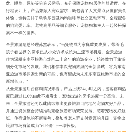
盆、睡垫、尿垫等狗狗必需品，充分保障宠物狗居住的舒适度。在
行程设计上，产品兼顾人宠双需求，既包含了人文景点及度假美食
体验，也特安排了狗狗乐园及狗狗咖啡等社交互动环节。全程配备
的狗狗婴儿车、宠物狗用品等细节服务让宠物狗和主人一起轻松探
索不一样的世界。
全景旅游副总经理苏杰表示，“当宠物成为家庭重要成员，‘带着毛
孩子看世界’的需求已从小众诉求成长为主流市场机遇。全景旅游
作为深耕东南亚旅游市场的二十余年的旅游企业，始终致力于旅游
细分化市场的发展。我们相信本次宠物旅游的全新尝试，将为东南
亚旅游市场探索出新的可能，也有望成为未来东南亚旅游市场的全
新增长点。”
从全景旅游后台咨询情况来看，产品上线24小时之内，游客咨询热
度已超过110%由此不难看出，宠物出游的需求热度十分高涨。未
来，全景旅游还将以此陆续推出更多旅游目的地的宠物友好产品，
并通过资源整合持续推动宠物旅游市场繁荣发展。随着宠物友好航
班、住宿设施的不断完善，叠加养宠人群支付意愿的升级，宠物出
境游市场有望成为“它经济”下一增长极。