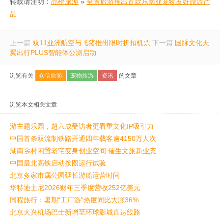
转载请注明：
品橙旅游
»
全景旅游推出首款东南亚宠物友好旅游产
品
上一篇
双11亚洲航空与飞猪推出限时折扣机票
下一篇
国脉文化天
翼出行PLUS智能体公测启动
浏览有关
众信旅游
宠物旅游
资讯
的文章
浏览本文相关文章
游主题乐园，超六成受访者更看重文化IP吸引力
中国首条双流制铁路开通四年载客逾4150万人次
湖南乡村闲置老宅变身创业空间 催生文旅新业态
中国最北高铁启动按图运行试验
北京多家市属公园延长游船运营时间
华特迪士尼2026财年三季度营收252亿美元
同程旅行：暑期“工厂游”热度同比大涨36%
北京大兴机场巴士新增至环球影城直达线路