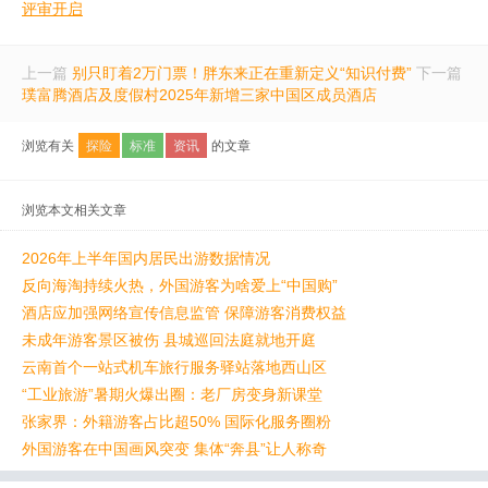
评审开启
上一篇
别只盯着2万门票！胖东来正在重新定义“知识付费”
下一篇
璞富腾酒店及度假村2025年新增三家中国区成员酒店
浏览有关
探险
标准
资讯
的文章
浏览本文相关文章
2026年上半年国内居民出游数据情况
反向海淘持续火热，外国游客为啥爱上“中国购”
酒店应加强网络宣传信息监管 保障游客消费权益
未成年游客景区被伤 县城巡回法庭就地开庭
云南首个一站式机车旅行服务驿站落地西山区
“工业旅游”暑期火爆出圈：老厂房变身新课堂
张家界：外籍游客占比超50% 国际化服务圈粉
外国游客在中国画风突变 集体“奔县”让人称奇