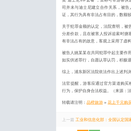
卖“迪士尼VIP套餐”，宣称可带游
司并未与迪士尼建立合作关系，被告
证，其行为具有非法占有目的，数额
关于犯罪金额的认定，法院查明，被告
分差价款，且在被害人投诉追索时搪塞
有非法占有的故意，客观上采用了虚
被告人姚某某在共同犯罪中起主要作
如实供述罪行，自愿认罪认罚，积极
综上，浦东新区法院依法作出上述判
法官提醒，游客应通过官方渠道购买相
行为，保护自身合法权益。（来源：
转载请注明：
品橙旅游
»
花上千元购买
上一篇
工业和信息化部：全国认定国家