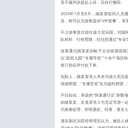
某不服判决提起上诉，后自行撤回。
2024年7月至8月，姚某某组织人员
息，称可以为游客提供“VIP套餐”，
不少游客首次前往迪士尼乐园，对园区
队耗时、行程受限，往往想通过“专业
游客通过姚某某的帖子点击链接或留
以“提前入园”“专属导览”“十余个项目
签订协议并付款下单。
实际上，姚某某等人并未与迪士尼乐
现场带团，“专属导览”实为临时拼团，
不仅如此，承诺的“快速通行证”多数
由姚某某、吴某某等人与无证导游一
式推诿处理，拒绝退款。经查，黄女士
浦东新区法院经审理后认为，被告人