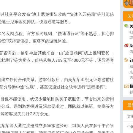
通过社交平台发布“迪士尼免排队攻略”“快速入园秘籍”等引流信
关
享受迪士尼乐园免排队、快速通道等服务。
的入园流程、官方预约规则、“快速通行证”等不熟悉，担心排
导览”获得更便捷、更尊享的游玩体验。
言咨询后，被引导至其他平台，由“旅游顾问”线上推销套餐，
快速通行”等为卖点，价格从每人799元至4880元不等，诱导游客
园建立任何合作关系。游客付款后，由吴某某组织无证导游前往
部分导游中途“失联”，甚至仅通过社交软件进行“远程指挥”。
项目也不能使用，或仅少量项目购买了该服务，节省出来的费用
最
起分成。遇到游客投诉及退款要求时，团队就以拖延、搪塞等方
等游客损失共计7.8万余元。
游
姚某某等人通过注册成立多家旅游公司，组织人员在多个平台售
中