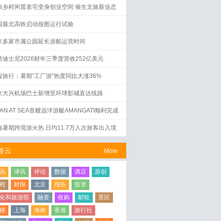
南乡村闲置老宅变身创业空间 催生文旅新业态
国最北高铁启动按图运行试验
京多家市属公园延长游船运营时间
特迪士尼2026财年三季度营收252亿美元
程旅行：暑期“工厂游”热度同比大涨36%
京大兴机场巴士新增至环球影城直达线路
AN AT SEA首艘远洋游艇AMANGATI顺利完成
水仪式
海暑期跨境游火热 日均11.7万人次旅客出入境
签云
More
讯
译讯
评论
数据
酒店
原创
程
财报
北京
报告
投资
化和旅游部
融资
收购
邮轮
景区
猪
上海
海南
香港
旅行社