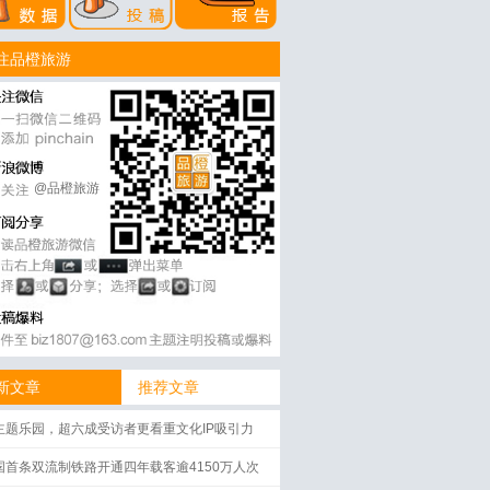
注品橙旅游
@品橙旅游
新文章
推荐文章
主题乐园，超六成受访者更看重文化IP吸引力
国首条双流制铁路开通四年载客逾4150万人次