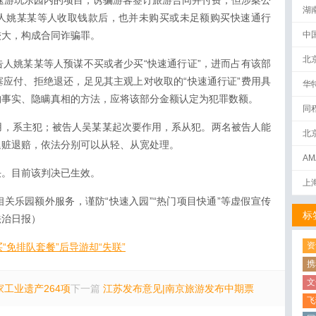
客快速游玩乐园内的项目，诱骗游客签订旅游合同并付费，但涉案公
湖
人姚某某等人收取钱款后，也并未购买或未足额购买快速通行
较大，构成合同诈骗罪。
中
北
人姚某某等人预谋不买或者少买“快速通行证”，进而占有该部
应付、拒绝退还，足见其主观上对收取的“快速通行证”费用具
华
构事实、隐瞒真相的方法，应将该部分金额认定为犯罪数额。
同
用，系主犯；被告人吴某某起次要作用，系从犯。两名被告人能
北
退赃退赔，依法分别可以从轻、从宽处理。
AM
决。目前该判决已生效。
下
上
关乐园额外服务，谨防“快速入园”“热门项目快通”等虚假宣传
标
法治日报）
资
“免排队套餐”后导游却“失联”
携
文
工业遗产264项
下一篇
江苏发布意见|南京旅游发布中期票
飞