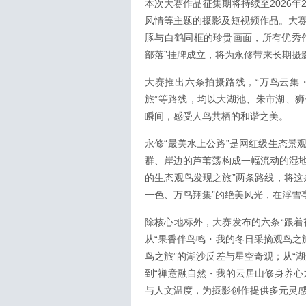
本次大赛作品征集期将持续至2026
风情等主题的摄影及短视频作品。大赛
豚与白鹤同框的珍贵画面，所有优秀
部落”挂牌成立，将为永修带来长期摄
大赛推出六条拍摄路线，“万鸟云集
旅”等路线，均以大湖池、朱市湖、
瞬间，感受人鸟共栖的和谐之美。
永修“最美水上公路”是网红级生态景
群、岸边的芦苇荡构成一幅流动的湿地
的生态观鸟发现之旅”两条路线，将这
一色、万鸟翔集”的绝美风光，在浮雪
除核心地标外，大赛发布的六条“跟着
从“果香伴鸟鸣・我的冬日采摘观鸟之
鸟之旅”的湖沙反差与星空奇观；从“
到“禅意融自然・我的云居山修身养心
与人文温度，为摄影创作提供多元灵