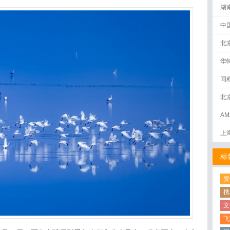
湖
中
北
华
同
北
AM
下
上
标
资
携
文
飞