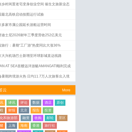
南乡村闲置老宅变身创业空间 催生文旅新业态
国最北高铁启动按图运行试验
京多家市属公园延长游船运营时间
特迪士尼2026财年三季度营收252亿美元
程旅行：暑期“工厂游”热度同比大涨36%
京大兴机场巴士新增至环球影城直达线路
AN AT SEA首艘远洋游艇AMANGATI顺利完成
水仪式
海暑期跨境游火热 日均11.7万人次旅客出入境
签云
More
讯
译讯
评论
数据
酒店
原创
程
财报
北京
报告
投资
化和旅游部
融资
收购
邮轮
景区
猪
上海
海南
香港
旅行社