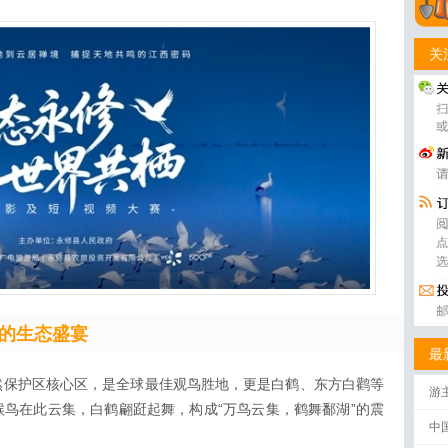
关
的生态盛宴
最
然保护区核心区，是全球最佳观鸟胜地，更是白鹤、东方白鹳等
游
鸟在此云集，白鹤翩跹起舞，构成“万鸟云集，鹤舞鄱湖”的震
中