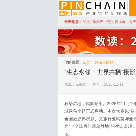
订阅
最新消息：
品橙 | 旅游产业链的新视角，每
品橙旅游
你的位置：
首页
>
旅游目的地
“生态永修・世界共栖”摄
来源：元视觉
时间：2025-11-12
秋染湿地，鹤舞鄱湖。2025年11月
城候鸟小镇正式启动。本次大赛以“从
全国摄影界权威、文旅行业精英与全球
光与“全球最佳观鸟胜地”的生态奇观
地。