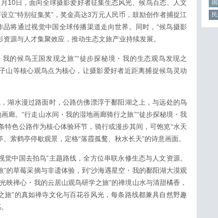
年2月10日，面向全球摄影爱好者征集生态风光、候鸟百态、人文
国
设立“特别征集奖”，奖金高达3万元人民币，鼓励创作者捕捉江
民
作品将通过视觉中国全球传播渠道走向世界。同时，“候鸟摄影
影资源与人才集聚效应，推动生态文旅产业持续发展。
・我的候鸟王国发现之旅”“徒步探秘境・我的生态观鸟发现之
狮子山等核心观鸟点为核心，让摄影爱好者近距离捕捉候鸟灵动
观，湖水漫过路面时，公路仿佛漂浮于鄱阳湖之上，与远处的鸟
画廊。“行走山水间・我的湿地画廊骑行之旅”“徒步探秘境・我
条特色公路作为核心体验环节，骑行或漫步其间，可饱览“水天
亭、萦鹤亭停歇观景，定格“落霞孤鹜、秋水长天”的诗意画面。
视觉中国去拍鸟”主题路线，全方位串联永修生态与人文资源。
旅”的草莓采摘与非遗体验，到“沙海遇星空・我的鄱阳湖大漠观
湖光映禅心・我的云居山观鸟研学之旅”的禅境山水与清甜橘香，
之旅”的真如禅寺文化与百花谷风光，每条路线都兼具自然野趣
感。