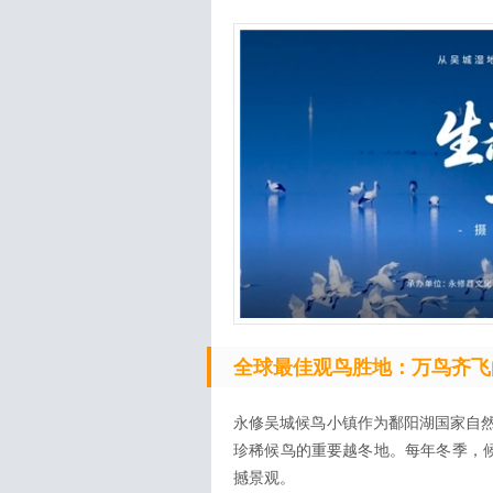
全球最佳观鸟胜地：万鸟齐飞
永修吴城候鸟小镇作为鄱阳湖国家自
珍稀候鸟的重要越冬地。每年冬季，候
撼景观。