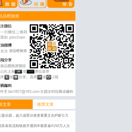
注品橙旅游
@品橙旅游
新文章
推荐文章
主题乐园，超六成受访者更看重文化IP吸引力
国首条双流制铁路开通四年载客逾4150万人次