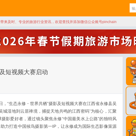
天带来及时、专业的旅游行业资讯，欢迎查找并添加微信公众账号pinchain
影及短视频大赛启动
10日，“生态永修・世界共栖”摄影及短视频大赛在江西省永修县吴
吴城湿地到云居禅境，捕捉天地共鸣的江西密码”为核心，汇聚
摄影爱好者，通过镜头聚焦永修“中国最美水上公路”的独特风
，助力打造中国候鸟摄影第一IP，让永修成为国际生态影像策源