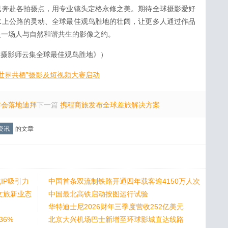
已奔赴各拍摄点，用专业镜头定格永修之美。期待全球摄影爱好
水上公路的灵动、全球最佳观鸟胜地的壮阔，让更多人通过作品
赴一场人与自然和谐共生的影像之约。
级摄影师云集全球最佳观鸟胜地》）
世界共栖”摄影及短视频大赛启动
布会落地迪拜
下一篇
携程商旅发布全球差旅解决方案
资讯
的文章
IP吸引力
中国首条双流制铁路开通四年载客逾4150万人次
文旅新业态
中国最北高铁启动按图运行试验
华特迪士尼2026财年三季度营收252亿美元
36%
北京大兴机场巴士新增至环球影城直达线路