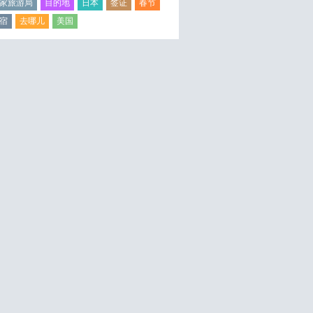
家旅游局
目的地
日本
签证
春节
宿
去哪儿
美国