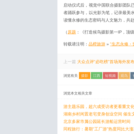
启动仪式后，视觉中国联合摄影团队
者踊跃参与，以光影为笔，记录最美
读懂永修的生态密码与人文魅力，共
（
原题
：《打造候鸟摄影第一IP，顶
转载请注明：
品橙旅游
»
“生态永修・
上一篇
大众点评“必吃榜”首场海外发
浏览有关
摄影
江西
短视频
观鸟
浏览本文相关文章
游主题乐园，超六成受访者更看重文化
湖南乡村闲置老宅变身创业空间 催生
北京多家市属公园延长游船运营时间
同程旅行：暑期“工厂游”热度同比大涨