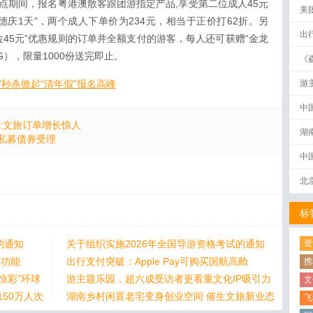
日24点期间，报名粤港澳散客跟团游指定产品,享受第二位成人45元
美
德庆1天”，两个成人下单价为234元，相当于正价打62折。另
出
位45元”优惠规则的订单并全额支付的游客，每人还可获赠“金龙
0G），限量1000份送完即止。
《
破
1”秒杀掀起“清年假”报名高峰
游
中
力:文旅订单增长惊人
湖
私募债券受理
中
北
标
的通知
关于组织实施2026年全国导游资格考试的通知
资
个功能
出行支付突破：Apple Pay可购买国航高舱
携
惊彩”环球
游主题乐园，超六成受访者更看重文化IP吸引力
文
50万人次
湖南乡村闲置老宅变身创业空间 催生文旅新业态
飞