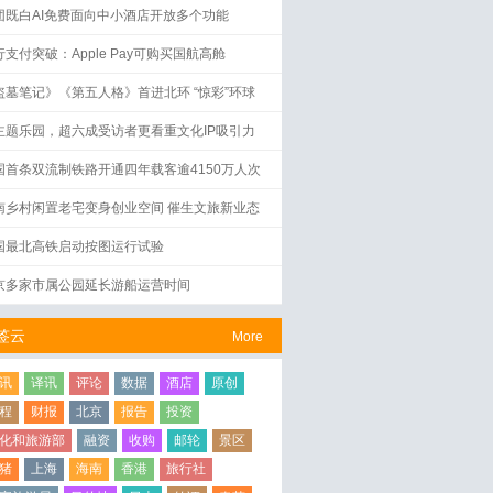
团既白AI免费面向中小酒店开放多个功能
行支付突破：Apple Pay可购买国航高舱
盗墓笔记》《第五人格》首进北环 “惊彩”环球
界启幕
主题乐园，超六成受访者更看重文化IP吸引力
国首条双流制铁路开通四年载客逾4150万人次
南乡村闲置老宅变身创业空间 催生文旅新业态
国最北高铁启动按图运行试验
京多家市属公园延长游船运营时间
签云
More
讯
译讯
评论
数据
酒店
原创
程
财报
北京
报告
投资
化和旅游部
融资
收购
邮轮
景区
猪
上海
海南
香港
旅行社