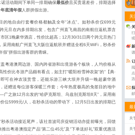
承诺活动期间下单同一排期确保
最低价
且买贵退差价，排期选择
合
年底清年假
人群拼假出游。
关
目的地自由行套餐价格都触及全年“冰点”。如秒杀价仅699元
月含跨元旦在内多排期出发，包含广州直飞南昌的南航往返机票含
区1晚豪华酒店，性价比超高；12月30/31日两个跨元旦热门
，采用南航广州直飞大阪往返航班并赠送全程6天WiFi，秒杀价
“清年假”拼假出游客群的青睐。
品覆盖粤港澳周边游、国内跨省游和出境游各个板块，人均价格从
的高性价比冬游产品颇有看点，如主打“暖阳粉雪神农架”的“【典·
开始即可在神农顶赏雪，还能乐游三峡大坝并升级一晚超豪华酒
元/人，还赠送每位游客保暖三件套；今年热度极高的免签目的地中
—广之旅12月出发的“哈萨克斯坦、乌兹别克斯坦8天”，采用南
价位5999元/人，在秒杀活动的带动下，12月5日出发的排期已
最
关
11”秒杀活动接近尾声，该社首波司庆促销活动亦提前曝光，回馈
推出粤港澳指定产品“第二位45元”及“下单送好礼”双重优惠活
关