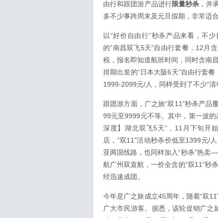
由行和跟团游产品进行
限量秒杀
，并
多不少事跨周末及元旦假期，非常适
以“好价自由行”秒杀产品来看，不少
的“南昌双飞5天”自由行套餐，12
税，报名即知道航班时间，同时含南昌市
排期出发的“日本大阪6天”自由行套餐
1999-2099元/人，同样受到了不少
跟团游方面，广之旅“双11”秒杀产
99元至9999元不等。其中，第一波
深度】湖北双飞5天”，11月下旬
店，“双11”活动秒杀价低至1399
亚两国线路，也同样加入“秒杀”热卖—
航广州双直航，一价全含的“双11”秒杀
经迅速成团。
今年是广之旅成立45周年，随着“双
广大市民游客。据悉，该轮促销广之旅