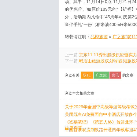
动。其中，11月14日0点-11月21
的优惠价。如原价189元的“【祈福】
外，活动期内凡命中“45周年司庆第2
鱼伴手礼”一份（稻米油400ml+米50
转载请注明：
品橙旅游
»
广之旅“双1
上一篇
京东11.11秀出超级供应链实
下一篇
峨眉山旅游股权划转|西湖旅投
浏览有关
双11
广之旅
资讯
的文章
浏览本文相关文章
关于2026年全国中高级导游等级考试
美团既白AI免费面向中小酒店开放多
《盗墓笔记》《第五人格》首进北环 “
破界启幕
中国首条双流制铁路开通四年载客逾41