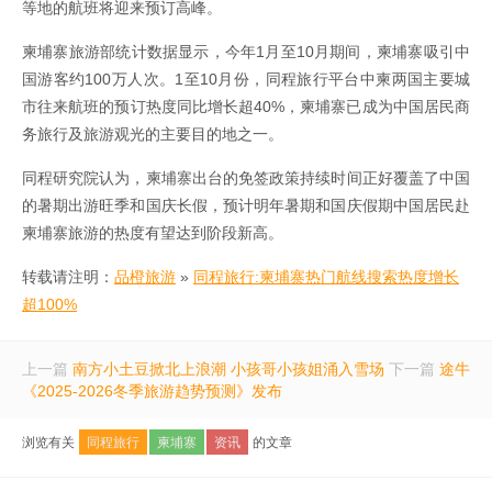
等地的航班将迎来预订高峰。
柬埔寨旅游部统计数据显示，今年1月至10月期间，柬埔寨吸引中
国游客约100万人次。1至10月份，同程旅行平台中柬两国主要城
市往来航班的预订热度同比增长超40%，柬埔寨已成为中国居民商
务旅行及旅游观光的主要目的地之一。
同程研究院认为，柬埔寨出台的免签政策持续时间正好覆盖了中国
的暑期出游旺季和国庆长假，预计明年暑期和国庆假期中国居民赴
柬埔寨旅游的热度有望达到阶段新高。
转载请注明：
品橙旅游
»
同程旅行:柬埔寨热门航线搜索热度增长
超100%
上一篇
南方小土豆掀北上浪潮 小孩哥小孩姐涌入雪场
下一篇
途牛
《2025-2026冬季旅游趋势预测》发布
浏览有关
同程旅行
柬埔寨
资讯
的文章