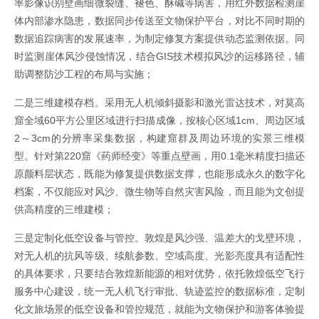
率影像识别壁画细微裂缝、褪色、酥碱等病害，用红外数据检测崖
体内部渗水隐患，数据同步传送至文物保护平台，对比不同时期的
数据追踪病害的发展速率，为制定修复方案提供动态监测依据。同
时监测崖体风沙侵蚀情况，结合GIS技术模拟风沙的运移路径，辅
助调整防沙工程的布局与实施；
二是三维建模存档。采用无人机倾斜摄影和激光雷达技术，对莫高
窟全域60平方公里区域进行扫描成像，按核心区域1cm、周边区域
2～3cm的分辨率采集数据，构建窟群及周边环境的实景三维模
型。针对第220窟《药师经变》等重点壁画，用0.1毫米精度扫描还
原颜料层状态，既能为修复提供数据支撑，也能形成永久的数字化
档案，不仅能应对风沙、微生物等自然灾害风险，而且能为文创提
供高精度的三维建模；
三是定制化低空设备与管控。敦煌是风沙强、温差大的戈壁环境，
对无人机的抗风等级、续航参数、空域高度、光影亮度具有适配性
的具体要求，只要结合敦煌新能源的相对优势，依托敦煌低空飞行
服务中心建设，统一无人机飞行审批、轨迹监控的数据标准，定制
化文旅场景的低空设备和管控规范，就能为文物保护和游客体验提