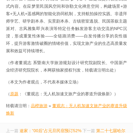
式内容。在应梦里民国风空间和弥勒文化禅意空间，构建场景+游
客+无人机+遥感网的智能化协同机制，支持航拍操控实践、非遗拜
师学艺、研学剧本杀、实景剧本杀、古镇密室逃脱、民国茶叙主题
派对、古风雅集即兴表演等特定任务触发游客主动交流的NPC沉
浸，形成重复性体验——全链路消费——自发传播分享的良性循
环，提升游客激情破圈的情绪价值，实现文旅产业的生态高质量发
展和效益可持续增长。
（作者董观志 系暨南大学旅游规划设计研究院副院长、中国新产
业经济研究院院长，本网获独家授权刊发，转载请注明出处）
（本文为作者观点，不代表本媒体立场）
（
原题
：《董观志：无人机加速文旅产业的赛道升级焕新》）
转载请注明：
品橙旅游
»
董观志：无人机加速文旅产业的赛道升级
焕新
上一篇
途家：“00后”占元旦民宿预订52%
下一篇
第二十七届哈尔