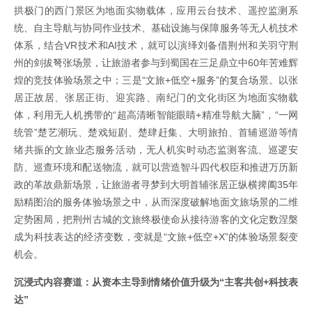
拱极门的西门景区为地面实物载体，应用云台技术、遥控监测系
统、自主导航与协同作业技术、基础设施与保障服务等无人机技术
体系，结合VR技术和AI技术，就可以演绎刘备借荆州和关羽守荆
州的剑拔弩张场景，让旅游者参与到蜀国在三足鼎立中60年苦难辉
煌的竞技体验场景之中；三是“文旅+低空+服务”的复合场景。以张
居正故居、张居正街、迎宾路、南纪门的文化街区为地面实物载
体，利用无人机携带的“超高清晰智能眼睛+精准导航大脑”，“一网
统管”楚艺潮玩、楚戏短剧、楚肆赶集、大明旅拍、首辅巡游等情
绪共振的文旅业态服务活动，无人机实时动态监测客流、巡逻安
防、巡查环境和配送物流，就可以营造智斗四代权臣和推进万历新
政的革故鼎新场景，让旅游者寻梦到大明首辅张居正纵横捭阖35年
励精图治的服务体验场景之中，从而深度破解地面文旅场景的二维
定势困局，把荆州古城的文旅终极使命从接待游客的文化定数涅槃
成为科技表达的经济变数，变就是“文旅+低空+X”的体验场景裂变
机会。
沉浸式内容赛道：从资本主导到情绪价值升级为“主客共创+科技表
达”