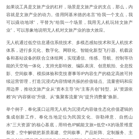
如果说工具是文旅产业的杠杆，场景是文旅产业的支点，那么，内
容就是文旅产业的动力。借用阿基米德的名言“给我一个支点，我
可以撬动地球”，平替为“给我一个场景，我用无人机玩转文旅产
业”，可以形象地说明无人机对文旅产业的放大效应。
无人机通过低空信息通信系统技术、多模态感知技术和无人机技术
体系，进行多元化、数字化、网联化、智能化新型飞行器、机载设
备和基站设备的联合立体组网，实现通信、传感、导航、控制等功
能的天空地一体化，支持光影特效、编队表演、创意航拍、全息投
影、空间叙事、模拟体验和竞技赛事等IP内容生产的稳定高效可持
续运营管理，打造沉浸式内容情绪共振的价值锚点、流量密码和应
用边界，推动文旅产业从“资本主导”向“主客共创”转型、从“资源依
赖”向“内容驱动”升级、从“集聚客流量”向“提升消费量”焕新。
举个例子，奉化溪口运用无人机为沉浸式内容做生态化价值逻辑的
集成创新工作。奉化当地定位为民国文化、弥勒禅意、自然山
水“三大资源”的核心基底，用特色IP赋能文旅+低空+X的场景维度
裂变，空中解锁把新质基建、空间叙事、产品矩阵、定制服务、主