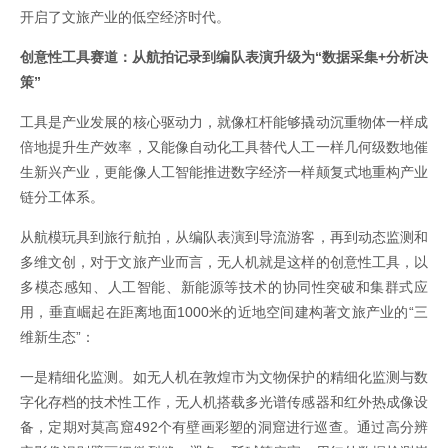
开启了文旅产业的低空经济时代。
创意性工具赛道：从航拍记录到编队表演升级为“数据采集+分析决
策”
工具是产业发展的核心驱动力，就像杠杆能够撬动沉重物体一样成
倍地提升生产效率，又能像自动化工具替代人工一样几何级数地催
生新兴产业，更能像人工智能推进数字经济一样颠复式地重构产业
链分工体系。
从航模玩具到旅行航拍，从编队表演到导流游客，再到动态监测和
多维文创，对于文旅产业而言，无人机就是这样的创意性工具，以
多模态感知、人工智能、新能源等技术的协同性突破和集群式应
用，垂直崛起在距离地面1000米的近地空间建构著文旅产业的“三
维新生态”：
一是精细化监测。如无人机在敦煌市为文物保护的精细化监测与数
字化存档的技术性工作，无人机搭载多光谱传感器和红外热成像设
备，定期对莫高窟492个有壁画彩塑的洞窟进行巡查。通过高分辨