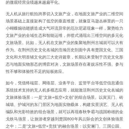
的微观经营业绩越来越扁平化。
无人机从旅行航拍跨界切入文旅产业，在地面文旅产业的二维空间
场景基础上直接架构了低空的垂直维度，就像亚马逊丛林里的一只
小蝴蝶煽动翅膀造成大气环流异常的厄尔尼诺现象一样，聚势给力
文旅产业的全域生态和智能运维，井喷式涌现出三维空间的多元化
文旅场景。比如，无人机在文旅产业的集聚地荆州古城就可以大有
作为。在荆州历史文化名城的浩瀚历史剖面中具有楚国文化、三国
文化和大明首辅文化的三大史诗篇章，长期以来受制于历史文化形
态与地面实物形态的博弈对决，文旅场景存在著娱乐性不强、参与
性不够和体验性不足的短板效应。
如今，凭借终端层、网络层、业务平台、监管平台等低空信息通信
系统技术支持的无人机多模态应用，就能激活荆州历史文化名城的
文旅体验场景：一是“文旅+低空+文创”的组合场景。以寅宾门、砖
城墙、护城河的东门景区为地面实物载体，构建实景演艺、无人机
编队和光影特效的组合场景，就可以再现春秋争霸与战国称雄的金
戈铁马场景，让旅游者穿越到楚国800年风云际会的文创体验场景
之中；二是“文旅+低空+竞技”的融合场景：以安澜门、三国公园、