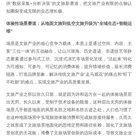
供“数据采集+分析决策”的文旅新赛道，把文旅产业有限的点轴认
知圈裂变成无限的业态增长极。
体验性场景赛道：从地面文旅到低空文旅升级为“全域生态+智能运
维”
场景是文旅产业的核心竞争力载体，本质上是通过空间、内容、主
客“三位一体”的互动融合，让山川湖海、历史遗迹、非遗技艺等静
态要素通过参与式工坊、沉浸式演艺等场景化呈现，“活起来”转化
为可感知、可参与、可记忆的消费体验，提升情绪价值，延长消费
链路，打造品牌形象，解决传统文旅产业“走马观花”的痛点和“旺丁
不旺财”的难点，实现文旅产业的高质量发展。
文旅产业之所以弥久日新，就是因为诗和远方在一起的体验场景层
出无穷。长久以来，受制于技术设备的瓶颈，这种层出无穷的体验
场景几乎都是地面的风景名胜之地和名胜古迹之处，人们也习惯了
在这种地面场景中实现旅游体验消费和完成旅游接待服务，久而久
之就形成了文旅场景地面化的思维定势和路径依赖，固化了文旅场
景创意的天花板，堆叠了文旅场景创新的边际成本，导致文旅企业