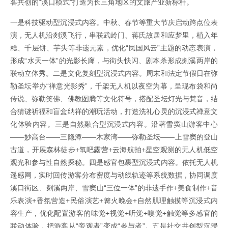
客共创的“溪口模式”打造为长三角地区的文旅产业新标杆。
一是科技驱动型沉浸式内容。中秋、春节等重大节庆启动跨点位表
演，无人机沿剡溪飞行，串联武岭门、蒋氏故居和应梦里，植入年
糕、千层饼、芋头等非遗元素，优化“民国风云”主题的动态表演，
形成“水天一体”的光影长廊，与街头快闪、剧本杀形成剡溪两岸的
联动立体秀。二是文化复刻型沉浸式内容。周末和法定节假日在弥
勒圣坛举办“禅意光影秀”，千架无人机以夜空为幕，呈现布袋和尚
传说、弥勒笑佛、佛教图腾等文化符号，搭配圣坛灯光与梵音，结
合猜谜祈福和盲盒纳祥的潮玩活动，打造洗礼心灵的沉浸式禅意文
化体验内容。三是自然融合型沉浸式内容。沿著雪窦山游客中心
——妙高台——三隐潭——木家湾——弥勒圣坛——上雪窦的登山
古道，开展森林徒步+氧吧露营+云海航拍+星空观测的无人机低空
观光和参与性自然探秘。四是感官包裹型沉浸式内容。依托无人机
遥感网，实时回传游客分布密度与动线轨迹等系统数据，协同调度
溪口街区、剡溪两岸、雪窦山“三位一体”的非遗手作+美食制作+音
乐表演+香氛营造+民俗演艺+篝火晚会+自然肌理触摸等沉浸式内
容生产，优化配置游客的味觉+视觉+听觉+嗅觉+触觉等多感官的
联动体验，把游客从“旁观者”变成“参与者”。五是社交共创型沉浸