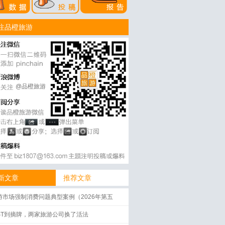
注品橙旅游
@品橙旅游
新文章
推荐文章
游市场强制消费问题典型案例（2026年第五
）
ST到摘牌，两家旅游公司换了活法