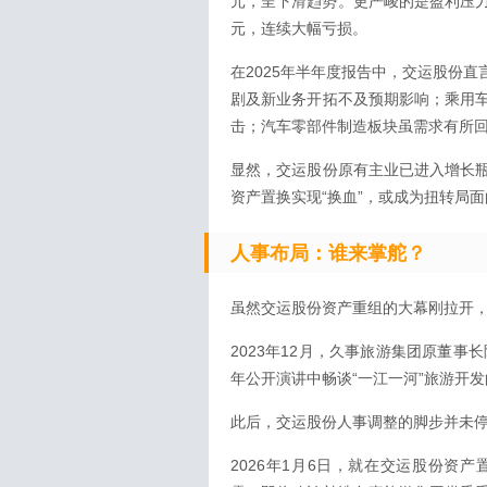
元，呈下滑趋势。更严峻的是盈利压力，同
元，连续大幅亏损。
在2025年半年度报告中，交运股份
剧及新业务开拓不及预期影响；乘用
击；汽车零部件制造板块虽需求有所
显然，交运股份原有主业已进入增长
资产置换实现“换血”，或成为扭转局
人事布局：谁来掌舵？
虽然交运股份资产重组的大幕刚拉开
2023年12月，久事旅游集团原董事
年公开演讲中畅谈“一江一河”旅游开
此后，交运股份人事调整的脚步并未
2026年1月6日，就在交运股份资