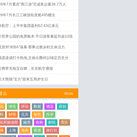
26年7月重庆“两江游”完成客运量36.7万人
026年7月长江三峡游轮发船495艘次
泰航空：上半年集团盈利62.43亿港元
京世界公园的免票账本:平日游客量提升超10倍
夏原州“村BA”落幕 赛事点燃乡村文体活力
满遗迹成打卡热地,文旅出圈何以锚定历史分
？
客携带充电宝自燃，长安航空通报
美大熊猫“宝力”迎来五周岁生日
签云
More
讯
译讯
评论
数据
酒店
原创
程
财报
北京
报告
投资
化和旅游部
融资
收购
邮轮
景区
猪
上海
海南
香港
旅行社