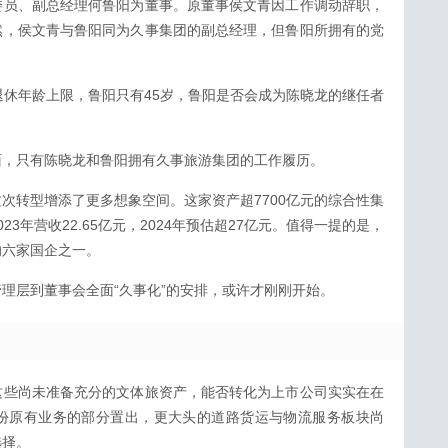
委员、副总经理何鲁阳为董事。原董事侯文青因工作调动辞职，
然，侯文青与鲁阳同为久事集团的副总经理，但鲁阳所拥有的党
。
退休年龄上限，鲁阳只有45岁，鲁阳是否会成为陈晓龙的继任者
面，只有陈晓龙和鲁阳拥有久事旅游集团的工作履历。
次转型增添了更多想象空间。这家资产超7700亿元的综合性集
3年营收22.65亿元，2024年预估超27亿元。值得一提的是，
的六家国企之一。
理层到董事会全面“久事化”的安排，或许才刚刚开始。
这些尚未准备充分的文体旅资产，能否转化为上市公司实实在在
份原有业务的部分置出，更大头的道路货运与物流服务板块尚
选择。