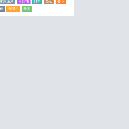
家旅游局
目的地
日本
签证
春节
宿
去哪儿
美国