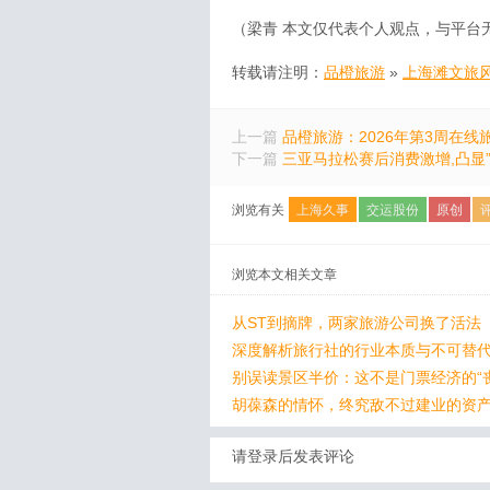
（梁青 本文仅代表个人观点，与平台
转载请注明：
品橙旅游
»
上海滩文旅
上一篇
品橙旅游：2026年第3周在线
下一篇
三亚马拉松赛后消费激增,凸显
浏览有关
上海久事
交运股份
原创
浏览本文相关文章
从ST到摘牌，两家旅游公司换了活法
深度解析旅行社的行业本质与不可替
别误读景区半价：这不是门票经济的“丧
胡葆森的情怀，终究敌不过建业的资
请登录后发表评论