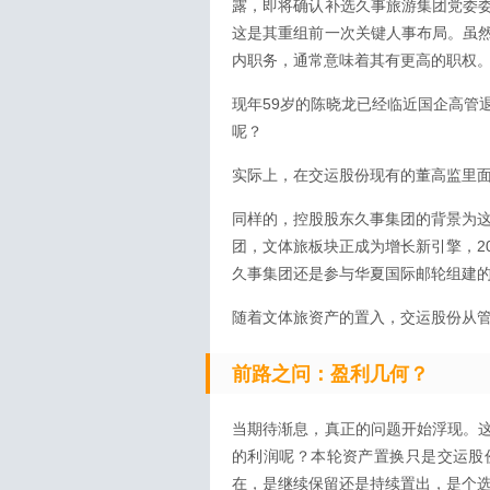
露，即将确认补选久事旅游集团党委
这是其重组前一次关键人事布局。虽
内职务，通常意味着其有更高的职权
现年59岁的陈晓龙已经临近国企高管
呢？
实际上，在交运股份现有的董高监里
同样的，控股股东久事集团的背景为这
团，文体旅板块正成为增长新引擎，202
久事集团还是参与华夏国际邮轮组建
随着文体旅资产的置入，交运股份从管
前路之问：盈利几何？
当期待渐息，真正的问题开始浮现。
的利润呢？本轮资产置换只是交运股
在，是继续保留还是持续置出，是个