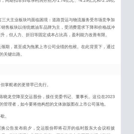
期扣非归母净利润分别为-1.74亿元、-4.29亿元和-2.16亿
直言三大主业板块均面临困境：道路货运与物流服务受市场竞争加
车销售板块以传统燃油车品牌为主，受消费需求下降和价格战冲
回升，但人力、折旧等固定成本占比高，盈利能力改善有限。
瓶颈期，甚至成为拖累上市公司业绩的包袱。在此背景下，通过
面的关键出路。
，但掌舵者的更替早已先行。
长陈晓龙空降至交运股份，接任党委书记、董事长。这位在2023
发的管理者，如今要将他构想的文体旅版图在上市公司落地。
停歇。
产置换公告发布前夕，交运股份即将召开的临时股东大会议程披