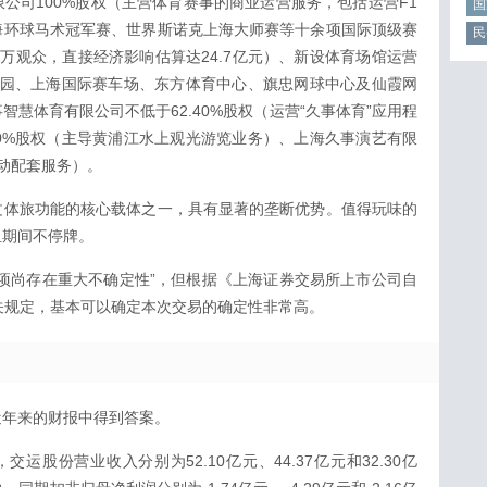
公司100%股权（主营体育赛事的商业运营服务，包括运营F1
国
海环球马术冠军赛、世界斯诺克上海大师赛等十余项国际顶级赛
民
22万观众，直接经济影响估算达24.7亿元）、新设体育场馆运营
公园、上海国际赛车场、东方体育中心、旗忠网球中心及仙霞网
慧体育有限公司不低于62.40%股权（运营“久事体育”应用程
0%股权（主导黄浦江水上观光游览业务）、上海久事演艺有限
活动配套服务）。
文体旅功能的核心载体之一，具有显著的垄断优势。值得玩味的
组期间不停牌。
项尚存在重大不确定性”，但根据《上海证券交易所上市公司自
相关规定，基本可以确定本次交易的确定性非常高。
近年来的财报中得到答案。
度，交运股份营业收入分别为52.10亿元、44.37亿元和32.30亿