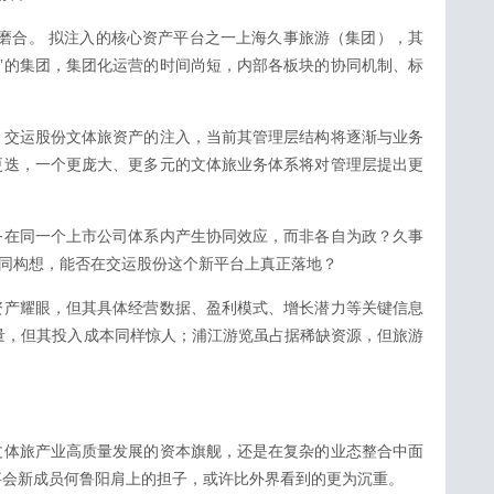
队的磨合。 拟注入的核心资产平台之一上海久事旅游（集团），其
年轻”的集团，集团化运营的时间尚短，内部各板块的协同机制、标
，交运股份文体旅资产的注入，当前其管理层结构将逐渐与业务
更迭，一个更庞大、更多元的文体旅业务体系将对管理层提出更
务在同一个上市公司体系内产生协同效应，而非各自为政？久事
协同构想，能否在交运股份这个新平台上真正落地？
资产耀眼，但其具体经营数据、盈利模式、增长潜力等关键信息
量，但其投入成本同样惊人；浦江游览虽占据稀缺资源，但旅游
文体旅产业高质量发展的资本旗舰，还是在复杂的业态整合中面
事会新成员何鲁阳肩上的担子，或许比外界看到的更为沉重。