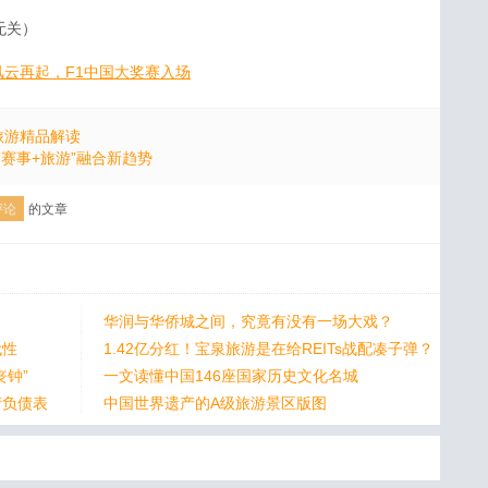
无关）
风云再起，F1中国大奖赛入场
旅游精品解读
”赛事+旅游”融合新趋势
评论
的文章
华润与华侨城之间，究竟有没有一场大戏？
代性
1.42亿分红！宝泉旅游是在给REITs战配凑子弹？
钟”
一文读懂中国146座国家历史文化名城
产负债表
中国世界遗产的A级旅游景区版图