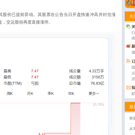
其股价已提前异动。其股票在公告当日开盘快速冲高并封住涨
关
开盘，交运股份再度直接涨停。
最
旅
批
从