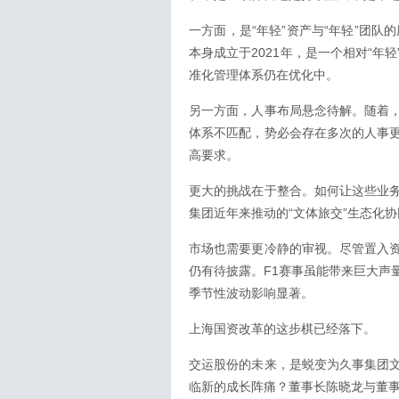
一方面，是“年轻”资产与“年轻”团
本身成立于2021年，是一个相对“
准化管理体系仍在优化中。
另一方面，人事布局悬念待解。随着
体系不匹配，势必会存在多次的人事
高要求。
更大的挑战在于整合。如何让这些业
集团近年来推动的“文体旅交”生态化
市场也需要更冷静的审视。尽管置入
仍有待披露。F1赛事虽能带来巨大声
季节性波动影响显著。
上海国资改革的这步棋已经落下。
交运股份的未来，是蜕变为久事集团
临新的成长阵痛？董事长陈晓龙与董