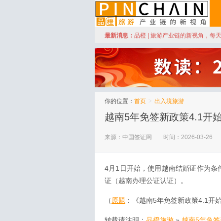
订阅
最新消息：
品橙 | 旅游产业链的新视角，每
品橙旅游
你的位置：
首页
>
出入境旅游
越南5年免签新政策4.1开
来源：中国签证网
时间：2026-03-26
4月1日开始，使用越南结婚证作为条
证（越南办理公证认证）。
（
原题
：《越南5年免签新政策4.1开
转载请注明：
品橙旅游
»
越南5年免签