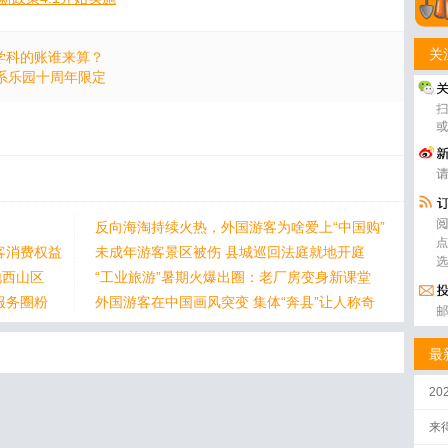
关
学科的账谁来算？
系乐园十周年限定
反向海淘持续火热，外国游客为啥爱上“中国购”
客消费权益
未成年游客景区被伤 县城巡回法庭就地开庭
地西山区
“工业旅游”暑期火爆出圈：老厂房变身新课堂
服务圈粉
外国游客在中国画风突变 集体“奔县”让人称奇
最
2
来