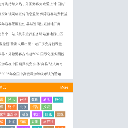
向海淘持续火热，外国游客为啥爱上“中国购”
店应加强网络宣传信息监管 保障游客消费权益
成年游客景区被伤 县城巡回法庭就地开庭
南首个一站式机车旅行服务驿站落地西山区
工业旅游”暑期火爆出圈：老厂房变身新课堂
家界：外籍游客占比超50% 国际化服务圈粉
国游客在中国画风突变 集体“奔县”让人称奇
于2026年全国中高级导游等级考试的通知
签云
More
讯
译讯
评论
数据
酒店
原创
程
财报
北京
报告
投资
化和旅游部
融资
收购
邮轮
景区
猪
上海
海南
香港
旅行社