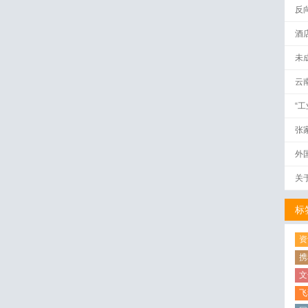
反
酒
未
云
“
张
外
关
标
资
携
文
飞