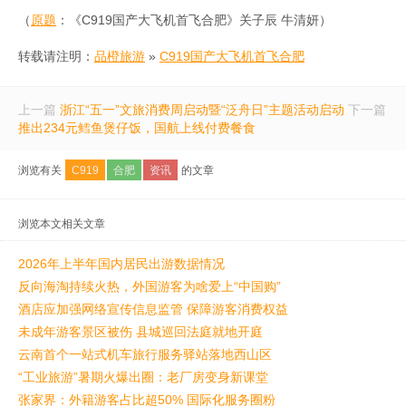
（
原题
：《C919国产大飞机首飞合肥》关子辰 牛清妍）
转载请注明：
品橙旅游
»
C919国产大飞机首飞合肥
上一篇
浙江“五一”文旅消费周启动暨“泛舟日”主题活动启动
下一篇
推出234元鳕鱼煲仔饭，国航上线付费餐食
浏览有关
C919
合肥
资讯
的文章
浏览本文相关文章
2026年上半年国内居民出游数据情况
反向海淘持续火热，外国游客为啥爱上“中国购”
酒店应加强网络宣传信息监管 保障游客消费权益
未成年游客景区被伤 县城巡回法庭就地开庭
云南首个一站式机车旅行服务驿站落地西山区
“工业旅游”暑期火爆出圈：老厂房变身新课堂
张家界：外籍游客占比超50% 国际化服务圈粉