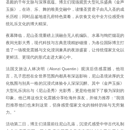
圣殿的千年文脉与深厚底蕴。博主们现场观赏大型礼乐盛典《金声
玉振》，在诗、乐、舞的唯美交融中，读懂圣贤君子由凡入圣的成
长历程；同时品鉴地道孔府特色菜肴，从饮食文化中全方位感受传
统礼乐文化的博大精深。
夜幕降临，尼山圣境重磅上演融合无人机编队、水幕与绚烂烟花的
夜间光影大秀，现代科技与古典意境精妙碰撞，为各位国际博主打
造了一场视觉震撼与文化浸润兼具的夜游盛宴，让传统儒家文化以
更鲜活、更现代的形式走进大家心中。
法国文旅达人林决明（Alonzi Quentin）观演后倍感震撼，他坦
言，孔子思想在全世界范围内都具有深远影响，尼山圣境浓厚的文
化氛围与别具一格的沉浸式体验令人深深沉醉。其中《金声玉振》
大型礼乐演出与《尼山圣秀》光影秀，更是给他留下了极为深刻的
印象。他已将这份文化震撼分享给海外亲友，并倾力推荐：“我强
烈推荐他们也来到这里，切身感受儒家文化的独特韵味与无穷魅
力。”
活动第二日，博主们清晨前往尼山孔庙，沉浸式感受中华古代礼制