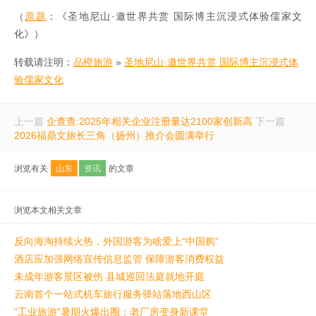
（
原题
：《圣地尼山·邀世界共赏 国际博主沉浸式体验儒家文
化》）
转载请注明：
品橙旅游
»
圣地尼山·邀世界共赏 国际博主沉浸式体
验儒家文化
上一篇
企查查:2025年相关企业注册量达2100家创新高
下一篇
2026福鼎文旅长三角（扬州）推介会圆满举行
浏览有关
山东
资讯
的文章
浏览本文相关文章
反向海淘持续火热，外国游客为啥爱上“中国购”
酒店应加强网络宣传信息监管 保障游客消费权益
未成年游客景区被伤 县城巡回法庭就地开庭
云南首个一站式机车旅行服务驿站落地西山区
“工业旅游”暑期火爆出圈：老厂房变身新课堂