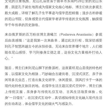
文化的庄重氛围。尼山孔庙坐落于曲阜市东南约28公里的尼山东
麓，因是孔子诞生地而成为儒家文化核心地标。博主们依次参观主
殿大成殿，详细了解孔子生平事迹与儒学思想精髓；漫步古朴静谧
的尼山书院，切身感受古代儒家学者讲学传道的文化氛围，触摸儒
学千年传承的历史脉络。
来自俄罗斯的百万粉丝博主唐曦兰（Podareva Anastasiia）参观
后由衷感慨：“这是我第一次来曲阜，通过此次行程，我深切感受
到孔子智慧跨越古今的永恒价值。无论来自世界哪个地方，人们都
能在尼山感悟、学习到修身立德之道，这份文化力量格外打动人
心。”
随后，博主们来到尼山脚下的鲁源村。这座紧邻尼山圣境的特色村
落，以儒家文化为根脉，巧妙融合古建街巷、沉浸式演艺、亲子休
闲等多元业态，打造出集文化研学、休闲度假、国风打卡于一体的
现代化特色文旅目的地。在儒学生活主题沉浸式空间中，博主们换
上传统汉服，亲身参与传统礼仪互动、古风生活场景体验，化
身“一日儒生”，在沉浸式互动中，真切感知传统文化融入现代生活
的生动表达，体会儒学文化的烟火气与感染力。