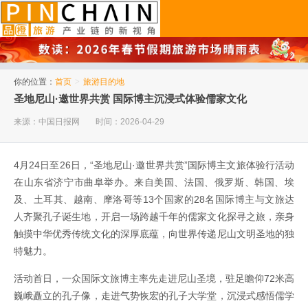
品橙旅游
你的位置：
首页
>
旅游目的地
圣地尼山·邀世界共赏 国际博主沉浸式体验儒家文化
来源：中国日报网
时间：2026-04-29
4月24日至26日，“圣地尼山·邀世界共赏”国际博主文旅体验行活动
在山东省济宁市曲阜举办。来自美国、法国、俄罗斯、韩国、埃
及、土耳其、越南、摩洛哥等13个国家的28名国际博主与文旅达
人齐聚孔子诞生地，开启一场跨越千年的儒家文化探寻之旅，亲身
触摸中华优秀传统文化的深厚底蕴，向世界传递尼山文明圣地的独
特魅力。
活动首日，一众国际文旅博主率先走进尼山圣境，驻足瞻仰72米高
巍峨矗立的孔子像，走进气势恢宏的孔子大学堂，沉浸式感悟儒学