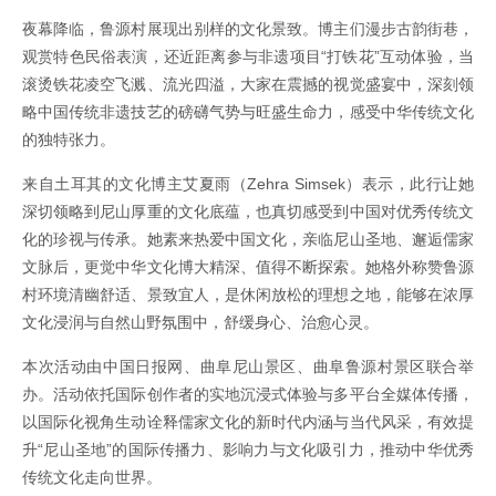
夜幕降临，鲁源村展现出别样的文化景致。博主们漫步古韵街巷，
观赏特色民俗表演，还近距离参与非遗项目“打铁花”互动体验，当
滚烫铁花凌空飞溅、流光四溢，大家在震撼的视觉盛宴中，深刻领
略中国传统非遗技艺的磅礴气势与旺盛生命力，感受中华传统文化
的独特张力。
来自土耳其的文化博主艾夏雨（Zehra Simsek）表示，此行让她
深切领略到尼山厚重的文化底蕴，也真切感受到中国对优秀传统文
化的珍视与传承。她素来热爱中国文化，亲临尼山圣地、邂逅儒家
文脉后，更觉中华文化博大精深、值得不断探索。她格外称赞鲁源
村环境清幽舒适、景致宜人，是休闲放松的理想之地，能够在浓厚
文化浸润与自然山野氛围中，舒缓身心、治愈心灵。
本次活动由中国日报网、曲阜尼山景区、曲阜鲁源村景区联合举
办。活动依托国际创作者的实地沉浸式体验与多平台全媒体传播，
以国际化视角生动诠释儒家文化的新时代内涵与当代风采，有效提
升“尼山圣地”的国际传播力、影响力与文化吸引力，推动中华优秀
传统文化走向世界。