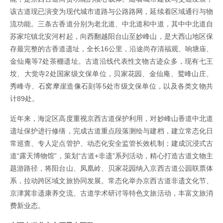
该古道现已演变为现代城市道路与公路路网，延续着区域通行与物
流功能。三条古香道分别为老北道、中北道和中道，其中中北道自
苏家坨镇北安河村起，向西翻越阳台山至妙峰山，是大西山地区保
存最完整的古香道遗址，全长16公里，沿途尚存清福观、响塘庙、
金仙庵等7处茶棚遗址。古道沿线代表性文物古迹众多，现有七王
坟、大觉寺2处国家级文保单位，贝家花园、金仙庵、鹫峰山庄、
秀峰寺、石窝摩崖造像石刻等5处市级文保单位，以及各类文物共
计89处。
近年来，海淀区高度重视京西古道保护利用，对妙峰山香道中北道
遗址保护进行修缮，完成古道重点段落测绘与建档，建立常态化日
常巡查、专人定点管护、动态化安全监管长效机制；建成沉浸式古
道“露天博物馆”，策划“古道+非遗”系列活动，精心打造古道文物主
题游路径，将阳台山、凤凰岭、贝家花园纳入京西古道公园联票体
系，拉动跨区域文旅协同发展。常态化举办京西古道非遗文化节、
京津冀非遗康养交流、古道学术研讨等特色文旅活动，丰富文旅消
费新业态。