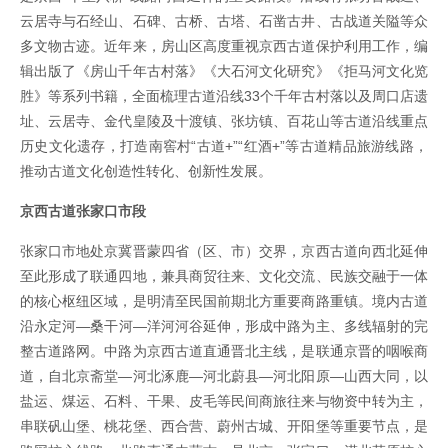
云居寺与石经山、石碑、古桥、古塔、石凿古井、古战道关隘等众
多文物古迹。近年来，房山区高度重视京西古道保护利用工作，编
辑出版了《房山千年古村落》《大石河文化研究》《拒马河文化览
胜》等系列书籍，全面梳理古道沿线33个千年古村落以及周口店遗
址、云居寺、金代皇陵及十渡镇、张坊镇、百花山等古道沿线重点
历史文化遗存，打造南窖村“古道+”“红酒+”等古道精品旅游线路，
推动古道文化创造性转化、创新性发展。
京西古道张家口市段
张家口市地处京冀晋蒙四省（区、市）交界，京西古道向西北延伸
至此形成了联通四地，兼具商贸往来、文化交流、民族交融于一体
的核心枢纽区域，是明清至民国前期北方重要商路重镇。境内古道
沿永定河—桑干河—洋河河谷延伸，形成中路为主、多线辐射的完
整古道路网。中路为京西古道直通晋北主线，是联通京晋的咽喉商
道，自北京斋堂—河北涿鹿—河北蔚县—河北阳原—山西大同，以
盐运、煤运、石料、干果、皮毛等民间商旅往来与物资中转为主，
串联矾山堡、桃花堡、西合营、蔚州古城、开阳堡等重要节点，是