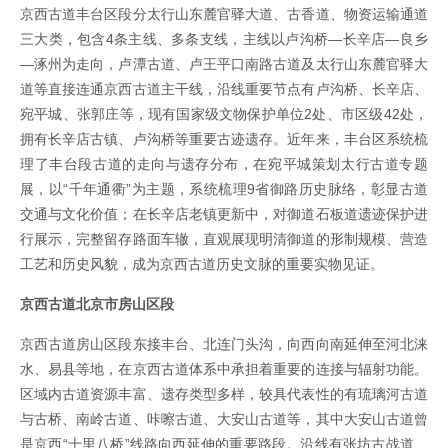
京西古道丰台区段分太行山东麓官驿大道、古香道、物资运输通道
三大类，包含4条主线、多条支线，主线以卢沟桥—长辛店—良乡
—涿州为走向，卢潭古道、卢王平口南路古道及太行山东麓官驿大
道等直接连通京西古道主干线，沿线重要节点有卢沟桥、长辛店、
宛平城、张郭庄等，现有国家级文物保护单位2处、市区级42处，
拥有长辛店古镇、卢沟桥等重要古迹遗存。近年来，丰台区系统梳
理了丰台段古道的走向与遗存分布，在宛平城策划太行古道专题
展，以“千年通衢”为主题，系统梳理9省御路历史脉络，彰显古道
交通与文化价值；在长辛店老镇更新中，对御道石板道遗迹保护进
行展示，完整留存路面车辙，直观展现明清御道的形制规模、营造
工艺和历史风貌，成为京西古道历史文脉的重要实物见证。
京西古道北京市房山区段
京西古道房山区段东接丰台、北连门头沟，向西向南延伸至河北涞
水、易县等地，在京西古道体系中承担着重要的连接与辐射功能。
区域内古道资源丰富、遗存类型多样，较具代表性的有琉璃河古道
与古桥、南岭古道、咔嚓古道、大安山古道等，其中大安山古道曾
是京西“十里八桥”线路向西延伸的重要路段。沿线有张坊古战道、