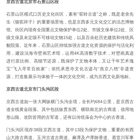
京西古道北京市石景山区段
石景山区模式口历史文化街区，素有“驼铃古道”之称，既是老舍先
生《骆驼祥子》的重要场景地，也是京西多元文化交汇的活态博物
馆。街区内现有全国重点文物保护单位2处、市级文保单位2处、区
级文保及未定级不可移动文物15处，以及百余处历史建筑和传统风
貌院落。近年来，石景山区持续加强古道文化资源的保护与活化利
用，建设法海寺壁画艺术馆，运用4K高清数字技术，对壁画真迹
进行原比例、高细节还原，既保护了文物本体，又让千年艺术瑰
宝“飞入寻常百姓家”；依托承恩寺文化古迹与“燕京八绝”非遗资
源，打造集展示与体验于一体的文化空间，成为京西文化新地标。
京西古道北京市门头沟区段
京西古道如一张大网纵横门头沟全境，全长约684公里，是京西古
道全线黄金段落。其中包括纵贯东西、横联南北的古商道，借用地
形山险、攻防皆用的古军道，还有以传统庙会为中心的古香道。
门头沟区现存38段京西古道，其中13段为保护文物，重要的有西
山大路古商道、玉河古道古商道、麻潭及卢潭御香道、斋堂川军事