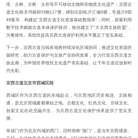
塔、古树、古桥、古井等不可移动文物和非物质文化遗产；京西古
道文化相关书籍和刊物117册，碑刻石刻拓片汇编9册，专题片8部
49集等，构建起“京西古道文化资源基础数据库”；同时，探索利用
数字技术赋能古道本体保护路径，推动建立了“大京西文旅联盟”，
为整体性、系统性提高京西古道保护利用水平奠定了坚实基础。
下一步，京西古道沿线各地将持续深化区域协同，推进文化资源挖
掘研究，助力古道保护与文旅产业协同发展，全力打造京西古道文
旅走廊，为申报世界线性文化遗产夯实基础，让千年古道绽放新时
代光彩。
京西古道北京市西城区段
西城区作为京西古道的东端起点，与京西地区历史相连、文脉相
通，是北京营城建都肇始之地。古都文化、红色文化、京味文化、
创新文化在此交融共生，为京西古道文化保护传承提供了坚实支
撑。
阜成门作为北京内城的西门，旧时俗称“煤门”，是当年京西煤炭、