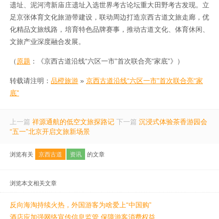
遗址、泥河湾新庙庄遗址入选世界考古论坛重大田野考古发现。立
足京张体育文化旅游带建设，联动周边打造京西古道文旅走廊，优
化精品文旅线路，培育特色品牌赛事，推动古道文化、体育休闲、
文旅产业深度融合发展。
（
原题
：《京西古道沿线“六区一市”首次联合亮“家底”》）
转载请注明：
品橙旅游
»
京西古道沿线“六区一市”首次联合亮“家
底”
上一篇
祥源通航的低空文旅探路记
下一篇
沉浸式体验茶香游园会
“五一”北京开启文旅新场景
浏览有关
京西古道
资讯
的文章
浏览本文相关文章
反向海淘持续火热，外国游客为啥爱上“中国购”
酒店应加强网络宣传信息监管 保障游客消费权益