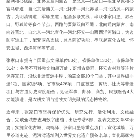
路网核心线路。北路直通内蒙古，是北京—张家口—漠北草原核心
官马驿道，自北京居庸关—河北怀来—河北赤城—河北沽源—内蒙
古，为明清御道、军驿主道，配套多条支线，串联张家口堡、独石
口、野狐岭等多个节点。西路与晋蒙双向互通，北向通内蒙古、南
向连晋北，自北京—河北宣化—河北怀安—山西西洋河隘口，为边
防军道主干，配套两条支线，兼具商贸功能，串联起宣化古城、怀
安卫城、西洋河堡等节点。
张家口市拥有全国重点文保单位53处、省保单位130处、市保单位
31处；各类不可移动文物超万处，蔚州古堡群、怀安古村群等连片
保存完好。沿线非遗资源丰厚，涵盖全部10个门类，其中世界级非
遗1项、国家级6项、省市级426项，口皮技艺、剪纸、社火等非遗
项目与古道历史深度融合，见证军事、邮驿、商贸、民族融合4大
功能演进，是农耕文明与游牧文明交融的活态博物馆。
近年来，张家口市坚持保护优先、研究先行、活化利用、文旅融
合，完成全域普查与数字建档，出版专著6部、发表文史文章30余
篇；实施宣化古城、鸡鸣驿、张家口堡等重点项目，宣化城墙、万
里茶道史迹、泥河湾遗址列入世界文化遗产预备名单；宣化郑家沟