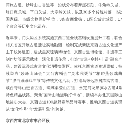
商旅古道、妙峰山古香道等，沿线分布着摩崖石刻、牛角岭关城、
峰口庵关城、平口关城、大寒岭关城，以及30多个传统村落，3处
国家级、市级文物保护单位，3条古商业街，1座长城古城堡，17
个敌台等历史文化遗存。
近年来，门头沟区系统实施京西古道全线基础设施提升工程，联合
相关省区开展古道遗址实地勘测，绘制完成新版京西古道文化遗产
主干线路组图，建成皇家琉璃博物馆、京西古道博物馆、非遗手工
制作坊等展示载体，活化非遗传承，打造“古道+乡村+非遗”融合产
品，建设沉浸式古道文化消费集聚区。依托京西古道资源禀赋，持
续举办“妙峰山庙会”“大台古幡会”“灵水秋粥节”“柏峪燕歌戏曲
节”“淤白蹦蹦戏曲节”等传统文化活动，打造马致远故居蹄窝古道、
戒台寺环山进香古道、琉璃渠登山古道、永定河龙泉滨水古道4条
特色精品线路。聚焦“国际山地运动打卡地”，接续举办北京国际山
地徒步大会、京西古道100越野赛等品牌赛事，推动京西古道实现
从“文化符号”向“发展引擎”的跨越。
京西古道北京市丰台区段