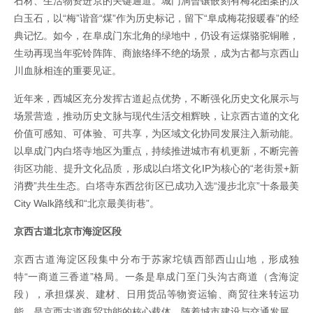
石材、生活物资进京的关键通道。城门洞曾镶嵌刻有梅花图案的汉
白玉石，以“梅”谐音“煤”作为历史标记，留下“阜成梅花报暖春”的经
典记忆。如今，在阜成门东北角的绿地中，仍设有运煤骆驼铜雕，
生动再现当年驼铃阵阵、商旅络绎不绝的场景，成为古都与京西山
川血脉相连的重要见证。
近年来，西城区充分发挥古道起点优势，不断强化历史文化展示与
场景营造，推动历史文脉与现代生活交相辉映，让京西古道的文化
价值可感知、可体验、可共享，为区域文化协同发展注入新动能。
以阜成门内白塔寺地区为重点，持续推进城市有机更新，不断完善
街区功能、提升文化品质，形成以白塔文化IP为核心的“老街景+新
消费”共生生态。白塔寺东西岔街区已成功入选“漫步北京”十条最美
City Walk路线和“北京最美街巷”。
京西古道北京市海淀区段
京西古道海淀区段集中分布于苏家坨镇西部西山山地，形成独
特“一商道三香道”格局。一条是阜成门至门头沟古商道（含海淀
段），承担煤炭、建材、日用货品等物资运输、商贸往来转运功
能，是京西古道商贸功能的核心载体。随着城市建设与交通发展，