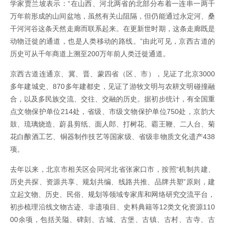
学家贾兰坡表示：“在山西、河北两省的北部分布着一连串一两千
万年前形成的山间盆地，虽然有关山阻隔，但仍能通过永定河、桑
干河河谷这条天然走廊而联系起来。在更新世时期，这条走廊既是
动物迁徙的通道，也是人类移动的路线。”由此可见，京西古道的
历史可从千年商道上溯至200万年前人类迁徙通道。
京西古道连通京、冀、晋、蒙四省（区、市），见证了北京3000
多年建城史、870多年建都史，见证了游牧文明与农耕文明碰撞融
合，以及多民族交流、交往、交融的历史。据初步统计，有全国重
点文物保护单位214处，省级、市级文物保护单位750处，京韵大
鼓、琉璃烧造、蔚县剪纸、面人郎、打树花、霸王鞭、二人台、菊
花白酿酒工艺、铜器制作技艺等国家级、省级非物质文化遗产438
项。
去年以来，北京市相关区会同河北省张家口市，按照“机制共建、
历史共探、资源共享、规划共编、线路共推、品牌共塑”原则，建
立起文物、历史、民俗、规划等领域专家库和网络研究交流平台，
初步梳理沿线文物古迹、非遗项目、史料典籍等12类文化资源110
00余项，包括关隘、碑刻、古城、古堡、古镇、古村、古寺、古