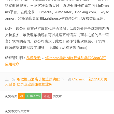
话式航班搜索。当旅客准备购买时，系统会将他们重定向到eDrea
ms平台。在此之前，Expedia、Almosafer、Booking.com、Skysc
anner、雅高酒店集团和Lighthouse等旅游公司已发布类似应用。
此外，该公司宣布已扩展其代理语音AI，以高效处理全球范围内的
支持服务。该代理架构现在可以处理五种语言（而非之前的单一语
言）90%的咨询。该公司表示，此次升级使转接次数减少了33%，
问题解决速度提高了15%。（编译：品橙旅游 Rose）
转载请注明：
品橙旅游
»
eDreams推出AI旅行规划器和ChatGPT
应用程序
上一篇
谷歌推出酒店价格追踪功能
下一篇
Clarasight获1150万美
元融资 助力企业差旅数据业务
浏览有关
AI
eDreams
译讯
的文章
浏览本文相关文章