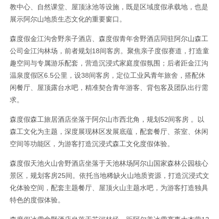
教中心、自然课堂、屋顶泳池等设施，既是区域度假承载地，也是
展示阿尔山地质生态文化的重要窗口。
森度假金江沟舍野亲子酒店、森度假青年舍野酒店同驻阿尔山森工
公司金江沟林场，前者规划18间客房。聚焦亲子度假赛道，打造童
趣空间与专属游乐配套，营造沉浸式家庭度假氛围；后者距金江沟
温泉度假区6.5公里，设38间客房，定位工业风青年旅舍，搭配休
闲餐厅、屋顶露台水吧，精准契合青年游客、背包客及团队出行需
求。
森度假森工旅居酒店坐落于阿尔山市西北角，规划52间客房 。以
森工文化为主题，深度展现林区发展底蕴，配套餐厅、茶室、休闲
空间等功能区，为游客打造沉浸式森工文化度假体验。
森度假天池火山舍野酒店坐落于天池林场阿尔山国家森林公园核心
景区，规划客房25间。依托当地稀缺火山地质资源，打造沉浸式文
化体验空间，配套主题餐厅、屋顶火山主题水吧，为游客打造独具
特色的度假体验。