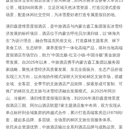
森度假冰雪舍野酒店坐落于苏河林场，距阿尔善冰雪赛事大本营13
公里，规划56间客房 。立足区域天然冰雪资源，打造沉浸式度假
场景，配套休闲社交空间，为冰雪爱好者打造专属度假目的地。
满归森度维景度假酒店，是中旅酒店与内蒙古森工集团落实冰雪经
济发展的标杆项目，酒店位于内蒙古呼伦贝尔满归镇，以“林海共
生”为设计理念，融合鄂温克民俗文化，打造森林主题客房、林下
美食工坊、生态研学、康养度假于一体化高端产品，填补当地高端
度假酒店市场空白，助力“中国北极-红豆小镇-中国冷极”黄金旅游
带发展。自2025年以来，中旅酒店携手内蒙古森工集团以服务国
家战略，聚焦冰雪经济高质量发展、东北全面振兴、生态产品价值
实现三大方向，以央地协作模式深耕大兴安岭林区文旅市场，搭建
全域、全客层、全季节的文旅酒店产品矩阵，探索形成可复制、可
推广的林区生态文旅与冰雪经济融合发展模式。从2025年阿尔
山、冷极村、满归维景度假项目落地，到2026年满归森度维景度
假酒店三期、阿尔山酒店联盟7家主题酒店集中布局，双方实现从
单点标杆到全域集群的跨越式合作，累计打造高端客房总计879间/
套，建起多品牌、多层级、全场景的林区文旅住宿服务体系。
依托央企资源优势，中旅酒店输出全系列酒店品牌与成熟运营、渠