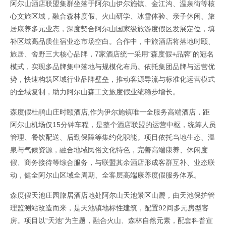
阿尔山酒店联盟集群坐落于阿尔山伊尔施镇、金江沟、温泉街等核
心文旅区域，融合森林度假、火山研学、冰雪体验、亲子休闲、旅
居康养多元业态，深度契合阿尔山国家级旅游度假区发展定位，填
补区域高品质住宿业态市场空白。合作中，中旅酒店将落地时颐、
旅居、舍野三大核心品牌，7家酒店统一采用“森度假+品牌”的冠名
模式，实现多品牌集中落地与规模化布局。依托集团品牌与运营优
势，快速构筑区域行业品牌壁垒，推动客源导流与标准化运营模式
的全域复制，助力阿尔山森工文旅度假业绩稳步增长。
森度假杜鹃山庄时颐酒店,作为伊尔施镇唯一全服务高端酒店，距
阿尔山机场仅15分钟车程，是整个酒店联盟的运营中枢，统筹人员
管理、餐饮配送、后勤保障等集约化职能。项目依托当地生态、温
泉与气候资源，融合地域民俗文化特色，完善高端康养、休闲度
假、商务接待等综合服务，与联盟其余酒店形成客群互补、业态联
动，健全阿尔山区域全周期、全客层高端康养度假服务体系。
森度假天池庄园旅居酒店地处阿尔山天池景区山麓，由天池保护管
理监测站改造而来，是天池镇地标性建筑，配置92间多元房型客
房。项目以“天池”为主题，融合火山、森林自然元素，配套科普宣