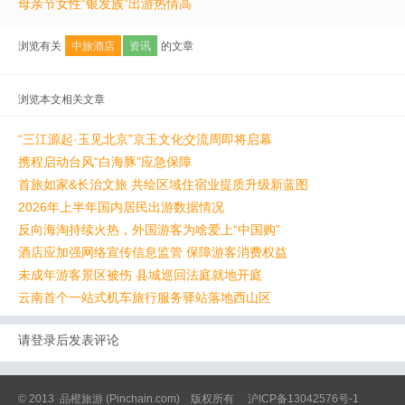
母亲节女性“银发族”出游热情高
浏览有关
中旅酒店
资讯
的文章
浏览本文相关文章
“三江源起·玉见北京”京玉文化交流周即将启幕
携程启动台风“白海豚”应急保障
首旅如家&长治文旅 共绘区域住宿业提质升级新蓝图
2026年上半年国内居民出游数据情况
反向海淘持续火热，外国游客为啥爱上“中国购”
酒店应加强网络宣传信息监管 保障游客消费权益
未成年游客景区被伤 县城巡回法庭就地开庭
云南首个一站式机车旅行服务驿站落地西山区
请登录后发表评论
© 2013
品橙旅游
(Pinchain.com) 版权所有
沪ICP备13042576号-1