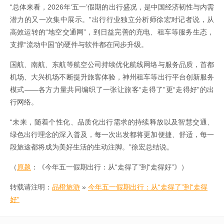
“总体来看，2026年‘五一’假期的出行盛况，是中国经济韧性与内需
潜力的又一次集中展示。”出行行业独立分析师徐宏对记者说，从
高效运转的“地空交通网”，到日益完善的充电、租车等服务生态，
支撑“流动中国”的硬件与软件都在同步升级。
国航、南航、东航等航空公司持续优化航线网络与服务品质，首都
机场、大兴机场不断提升旅客体验，神州租车等出行平台创新服务
模式——各方力量共同编织了一张让旅客“走得了”更“走得好”的出
行网络。
“未来，随着个性化、品质化出行需求的持续释放以及智慧交通、
绿色出行理念的深入普及，每一次出发都将更加便捷、舒适，每一
段旅途都将成为美好生活的生动注脚。”徐宏总结说。
（
原题
：《今年五一假期出行：从“走得了”到“走得好”》）
转载请注明：
品橙旅游
»
今年五一假期出行：从“走得了”到“走得
好”