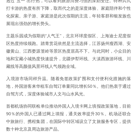
透过“五一”出行热，可以看到旅游消费习惯的深刻变迁。特种兵式
打卡游的热度有所下降，取而代之的是深度体验、家庭陪伴和个性
化探索。亲子游、家庭游是此次假期的主流，年轻客群和银发族也
展现出强劲的增长势头。
主题乐园成为假期的“人气王”，北京环球度假区、上海迪士尼度假
区热度持续领跑。踏青赏花依然是主流选择，江苏扬州瘦西湖、安
徽黄山、江西婺源篁岭等景区热度居高不下。与此同时，小众目的
地和宝藏小城热度快速提升，北疆伊犁环线、大滇西旅游环线、川
藏线等高颜值风景环线人气领跑全域。
入境游市场同样升温。随着免签政策扩围和支付便利化措施的落
地，外国游客来华租车自驾订单量同比增长50％。他们热衷于通过
自驾方式，深度体验城市人文与山水风光。
首都机场协同联检单位推动外国人入境卡网上填报政策落地，目前
90％的外国人已通过网上填报，通关效率提升30％。机场还联合
中旅旅行、携程集团，在国际中转区域设立了文旅服务专区，提供
数十种北京及周边旅游产品。