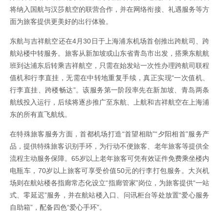
将纳入国航与汉莎航空的联营合作，并在网络衔接、礼遇服务等方
面为旅客提供更美好的出行体验。
东航与吉祥航空还在4月30日于上海浦东机场首创推出跨航司、跨
航站楼中转服务。旅客从新加坡或山东省青岛市出发，搭乘东航航
班到达浦东后转乘吉祥航空，只需在始发站一次性办理跨航司联程
值机和行李直挂，无需在中转地重复手续，真正实现“一次值机、
行李直挂、跨楼畅达”。该服务第一阶段率先在新加坡、青岛两条
航线投入运行，后续将逐步推广至东航、上航和吉祥航空在上海浦
东的所有直飞航线。
在特殊旅客服务方面，首都机场打造“首望相助”“夕阳相首”服务产
品，提供特殊旅客识别手环，为行动不便旅客、老年旅客等提供全
流程主动服务保障。65岁以上老年旅客可凭有效证件免费乘坐楼内
电瓶车，70岁以上旅客可享受价值50元的行李打包服务。大兴机
场则在航站楼各指廊常态化设立“指廊管家”岗位，为旅客提供“一站
式、零延迟”服务，并在航站楼入口、问讯柜台等处放置“爱心服务
自助箱”，配备四色“爱心手环”。