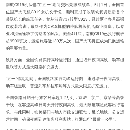
南航C919机队也在“五一”期间交出亮眼成绩单。5月1日，全国首
位国产大飞机C919女机长于悦，顺利完成了改装恢复资质后首个
带队机长的航班任务。她从波音737转型C919，经过两个多月高强
度改装培训，最终作为C919机型的带队机长执飞商业航班，以专
业和担当诠释了劳动者的风采。截至4月底，南航C919已执行航班
超9500班次，运送旅客近130万人次，国产大飞机正成为民航运输
的重要力量。
铁路方面，全国铁路实行高峰运行图，通过增开夜间高铁、动车组
重联等方式最大限度扩充运力。
“五一”假期期间，全国铁路实行高峰运行图，通过增开夜间高铁、
动车组重联、普速列车加挂车厢等方式最大限度扩充运力。
全国铁路日均开行旅客列车超1.2万列，京沪、京广、京哈等高铁
干线，在客流高峰日每天开行夜间高铁，最大限度满足旅客出行需
求。与此同时，铁路部门与地方市政交通联动，延长地铁、公交运
营时间，确保夜间到达旅客顺利离站，打通出行“最后一公里”。