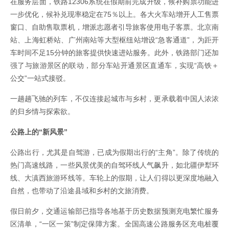
在服务层面，铁路12306系统在假期前完成升级，候补购票功能进
一步优化，候补兑现率稳定在75％以上。各大火车站增开人工售票
窗口、自助售取票机，增派志愿者引导旅客使用电子客票。北京南
站、上海虹桥站、广州南站等大型枢纽站增设“急客通道”，为距开
车时间不足15分钟的旅客提供快速进站服务。此外，铁路部门还加
强了与旅游景区的联动，部分车站开通景区直通车，实现“高铁＋
公交”一站式接驳。
一趟趟飞驰的列车，不仅连接起城市与乡村，更承载着中国人浓浓
的归乡情与探索欲。
公路上的“新风景”
公路出行，尤其是自驾游，已成为假期出行的“主角”。除了传统的
热门高速线路，一些风景优美的自驾环线人气飙升，如北疆伊犁环
线、大滇西旅游环线等。车轮上的假期，让人们得以更深度地融入
自然，也带动了沿途县域和乡村的文旅消费。
假日前夕，交通运输部已指导各地基于历史数据预测充电繁忙服务
区清单，“一区一策”制定保障方案。全国高速公路服务区充电桩覆