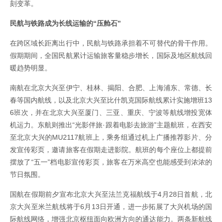
刻变革。
民航与铁路成为长线运输的“压舱石”
在跨区域长距离出行中，民航与铁路承担着不可替代的骨干作用。
假期期间，全国民航累计运输旅客量稳步增长，国际及地区航线回
暖趋势明显。
南航在北京大兴至伊宁、桂林、揭阳、合肥、上海浦东、常德、长
春等国内航线，以及北京大兴至比什凯克国际航线累计实施增班13
6班次，并在北京大兴至厦门、三亚、重庆、宁波等航线增投宽体
机运力。东航则推出“光影伴旅·跟着电影去旅游”主题航班，在西安
至北京大兴的MU2117航班上，乘务组通过机上广播推荐影片、分
发宣传彩页，邀请旅客在假期走进影院。航班的每个座位上都提前
摆放了“五一”档电影宣传彩页，旅客在万米高空也能感受到浓浓的
节日氛围。
国航在假期前夕宣布北京大兴至法兰克福航线于4月28日首航，北
京大兴至米兰航线将于6月13日开通，进一步拓展了大兴机场的国
际航线网络，增强北京枢纽面向欧洲方向的通达能力。两条新航线