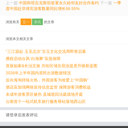
上一篇
中国和塔吉克斯坦签署永久睦邻友好合作条约
下一篇
一季
度中国赴菲律宾游客数量同比增长56.55%
浏览有关
五一
资讯
的文章
浏览本文相关文章
“三江源起·玉见北京”京玉文化交流周即将启幕
携程启动台风“白海豚”应急保障
首旅如家&长治文旅 共绘区域住宿业提质升级新蓝图
2026年上半年国内居民出游数据情况
反向海淘持续火热，外国游客为啥爱上“中国购”
酒店应加强网络宣传信息监管 保障游客消费权益
未成年游客景区被伤 县城巡回法庭就地开庭
云南首个一站式机车旅行服务驿站落地西山区
请登录后发表评论