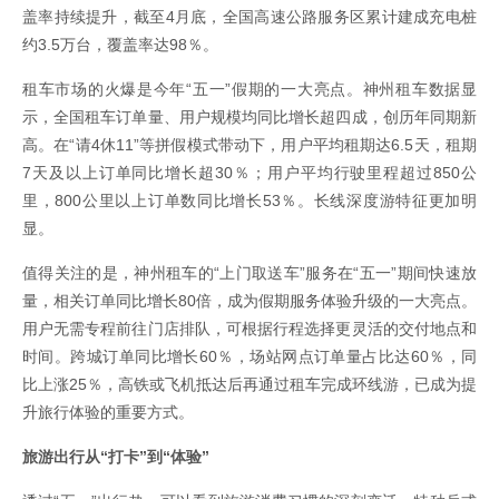
盖率持续提升，截至4月底，全国高速公路服务区累计建成充电桩
约3.5万台，覆盖率达98％。
租车市场的火爆是今年“五一”假期的一大亮点。神州租车数据显
示，全国租车订单量、用户规模均同比增长超四成，创历年同期新
高。在“请4休11”等拼假模式带动下，用户平均租期达6.5天，租期
7天及以上订单同比增长超30％；用户平均行驶里程超过850公
里，800公里以上订单数同比增长53％。长线深度游特征更加明
显。
值得关注的是，神州租车的“上门取送车”服务在“五一”期间快速放
量，相关订单同比增长80倍，成为假期服务体验升级的一大亮点。
用户无需专程前往门店排队，可根据行程选择更灵活的交付地点和
时间。跨城订单同比增长60％，场站网点订单量占比达60％，同
比上涨25％，高铁或飞机抵达后再通过租车完成环线游，已成为提
升旅行体验的重要方式。
旅游出行从“打卡”到“体验”