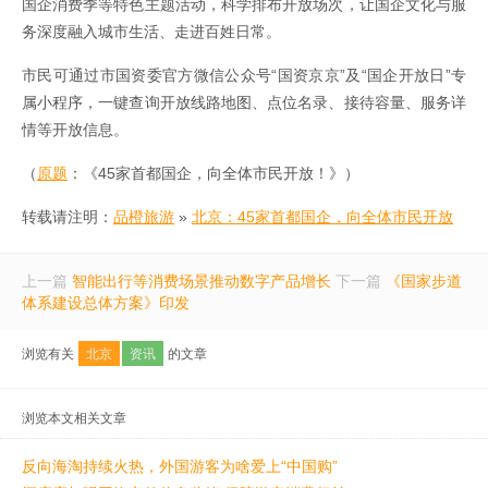
国企消费季等特色主题活动，科学排布开放场次，让国企文化与服
务深度融入城市生活、走进百姓日常。
市民可通过市国资委官方微信公众号“国资京京”及“国企开放日”专
属小程序，一键查询开放线路地图、点位名录、接待容量、服务详
情等开放信息。
（
原题
：《45家首都国企，向全体市民开放！》）
转载请注明：
品橙旅游
»
北京：45家首都国企，向全体市民开放
上一篇
智能出行等消费场景推动数字产品增长
下一篇
《国家步道
体系建设总体方案》印发
浏览有关
北京
资讯
的文章
浏览本文相关文章
反向海淘持续火热，外国游客为啥爱上“中国购”