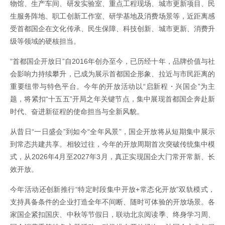
物馆、生产车间、研发实验室、重点工程现场、城市更新项目、民
生服务阵地、职工创新工作室、研学基地及消费场景等，近距离感
受首都国企在文化传承、民生保障、科技创新、城市更新、消费升
级等领域的硬核担当。
“首都国企开放日”自2016年创办至今，已历经十年，品牌价值与社
会影响力持续攀升，已成为展示首都国企形象、拉近与市民距离的
重要纽带与特色平台。今年的开放活动以“启新程・兴国企”为主
题，将紧扣“十五五”开局之年关键节点，集中展现首都国企奔赴新
时代、奋进新征程的使命担当与全新风貌。
从昔日“一日盛会”到如今“全年风景”，国企开放将从短期集中展示
到常态共建共享。相较过往，今年的开放周期首次突破传统集中模
式，从2026年4月至2027年3月，真正实现国企大门常开常新、长
效开放。
今年活动还创新推行“特定时段集中开放+常态化开放”双轨模式，
支持具备条件的企业打造全年不间断、随时可体验的开放场景。各
家国企紧扣国庆、中秋等节假日，联动北京阅读季、终身学习周、