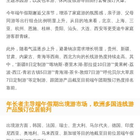
主题乐园游，以及包车游、休闲度假游等自由行套餐预订火爆。
今年端午假期邂逅父亲节，增添了家庭游的氛围感，亲子游、父母
同游等出行组合比例明显上升。从目的地来看，北京、上海、三
亚、杭州、恩施、桂林、贵阳、汕头、大连、西安等更受途牛家庭
游客群青睐。
此外，随着气温逐步上升，避暑纳凉需求增长明显，贵州、新疆、
甘肃、内蒙古、青海等西南、西北方向的长线游热度持续走高。其
中，“新疆8日定制游”“喀纳斯-赛里木湖-那拉提10日游”“黄果树-荔
波-西江-青岩古镇5日游”“青海湖-茶卡-敦煌7日游”“呼伦贝尔大草原
7日定制游”等定制游、跟团游产品截至目前端午团期预订热度排名
靠前。
年长者主导端午假期出境游市场，欧洲多国连线游
产品预订位居前列
出境游方面，韩国、法国、瑞士、意大利、马尔代夫、德国、印度
尼西亚、奥地利、马来西亚、新加坡等目的地截至目前位居端午假