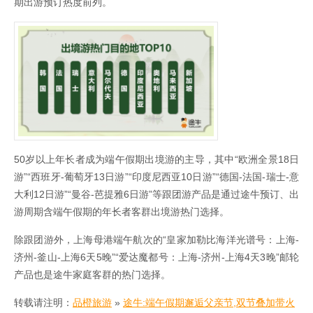
期出游预订热度前列。
50岁以上年长者成为端午假期出境游的主导，其中“欧洲全景18日
游”“西班牙-葡萄牙13日游”“印度尼西亚10日游”“德国-法国-瑞士-意
大利12日游”“曼谷-芭提雅6日游”等跟团游产品是通过途牛预订、出
游周期含端午假期的年长者客群出境游热门选择。
除跟团游外，上海母港端午航次的“皇家加勒比海洋光谱号：上海-
济州-釜山-上海6天5晚”“爱达魔都号：上海-济州-上海4天3晚”邮轮
产品也是途牛家庭客群的热门选择。
转载请注明：
品橙旅游
»
途牛:端午假期邂逅父亲节,双节叠加带火