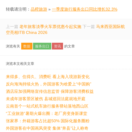
转载请注明：
品橙旅游
»
一季度旅行服务出口同比增长32.3%
上一篇
老年旅客淡季火车票优惠今起实施
下一篇
马来西亚国际航
空亮相ITB China 2026
浏览有关
数据
服务出口
资讯
的文章
浏览本文相关文章
来得多、住得久、消费旺 看上海入境游新变化
反向海淘持续火热，外国游客为啥爱上“中国购”
酒店应加强网络宣传信息监管 保障游客消费权益
未成年游客景区被伤 县城巡回法庭就地开庭
云南首个一站式机车旅行服务驿站落地西山区
“工业旅游”暑期火爆出圈：老厂房变身新课堂
张家界：外籍游客占比超50% 国际化服务圈粉
外国游客在中国画风突变 集体“奔县”让人称奇