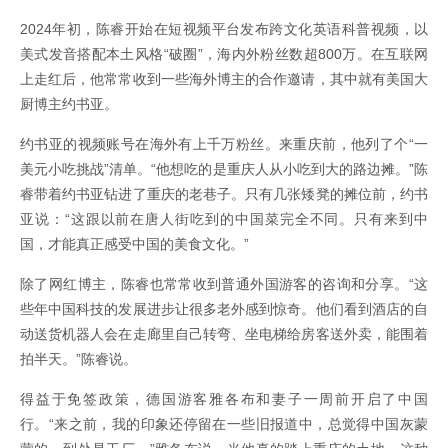
2024年初，陈睿开始在短视频平台发布跨文化英语科普视频，以
美式发音搭配本土风格“破圈”，海内外粉丝数超800万。在互联网
上走红后，他常常收到一些海外博主的合作邀请，其中就有美国大
厨博主约书亚。
约书亚的视频账号在海外有上千万粉丝。来重庆前，他列了个“一
美元小吃挑战”清单。“他想吃的是重庆人从小吃到大的路边摊。”陈
睿带着约书亚钻进了重庆的老巷子。只有几张矮凳的摊位前，约书
亚说：“这跟以前在唐人街吃到的中国菜完全不同。只有来到中
国，才能真正感受中国的美食文化。”
除了网红博主，陈睿也常常收到普通外国游客的咨询和分享。“这
些年中国科技的发展进步让很多老外感到惊奇。他们看到酒店的自
动送货机器人会在走廊里自己转弯、坐电梯给房客送外卖，能围着
拍半天。”陈睿说。
得益于免签政策，德国游客雅各布和妻子一周前开启了中国
行。“来之前，我的印象还停留在一些旧报道中，总觉得中国灰蒙