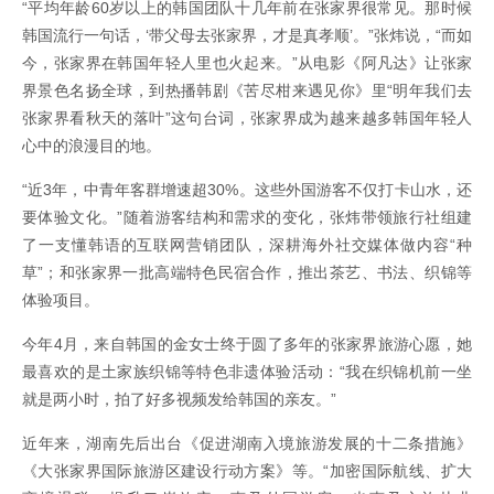
“平均年龄60岁以上的韩国团队十几年前在张家界很常见。那时候
韩国流行一句话，‘带父母去张家界，才是真孝顺’。”张炜说，“而如
今，张家界在韩国年轻人里也火起来。”从电影《阿凡达》让张家
界景色名扬全球，到热播韩剧《苦尽柑来遇见你》里“明年我们去
张家界看秋天的落叶”这句台词，张家界成为越来越多韩国年轻人
心中的浪漫目的地。
“近3年，中青年客群增速超30%。这些外国游客不仅打卡山水，还
要体验文化。”随着游客结构和需求的变化，张炜带领旅行社组建
了一支懂韩语的互联网营销团队，深耕海外社交媒体做内容“种
草”；和张家界一批高端特色民宿合作，推出茶艺、书法、织锦等
体验项目。
今年4月，来自韩国的金女士终于圆了多年的张家界旅游心愿，她
最喜欢的是土家族织锦等特色非遗体验活动：“我在织锦机前一坐
就是两小时，拍了好多视频发给韩国的亲友。”
近年来，湖南先后出台《促进湖南入境旅游发展的十二条措施》
《大张家界国际旅游区建设行动方案》等。“加密国际航线、扩大