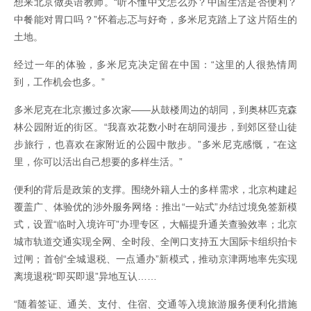
想来北京做英语教师。“听不懂中文怎么办？中国生活是否便利？
中餐能对胃口吗？”怀着忐忑与好奇，多米尼克踏上了这片陌生的
土地。
经过一年的体验，多米尼克决定留在中国：“这里的人很热情周
到，工作机会也多。”
多米尼克在北京搬过多次家——从鼓楼周边的胡同，到奥林匹克森
林公园附近的街区。“我喜欢花数小时在胡同漫步，到郊区登山徒
步旅行，也喜欢在家附近的公园中散步。”多米尼克感慨，“在这
里，你可以活出自己想要的多样生活。”
便利的背后是政策的支撑。围绕外籍人士的多样需求，北京构建起
覆盖广、体验优的涉外服务网络：推出“一站式”办结过境免签新模
式，设置“临时入境许可”办理专区，大幅提升通关查验效率；北京
城市轨道交通实现全网、全时段、全闸口支持五大国际卡组织拍卡
过闸；首创“全城退税、一点通办”新模式，推动京津两地率先实现
离境退税“即买即退”异地互认……
“随着签证、通关、支付、住宿、交通等入境旅游服务便利化措施