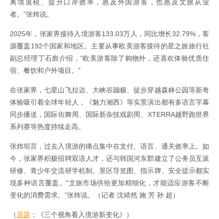
离境退税、提升口岸效率，惠及外国游客，也惠及文旅从业
者。”张炜说。
2025年，张家界接待入境游客133.03万人，同比增长32.79%，客
源覆盖192个国家和地区。主要从事欧美游客接待的星之旅旅行社
副总经理丁石彪介绍，“欧美游客除了购物外，还喜欢体验优质住
宿、餐饮和户外项目。”
在张家界，七星山飞拉达、大峡谷蹦极、徒步穿越森林公园等新奇
体验吸引着全球年轻人，《魅力湘西》等实景演出都有多语言字幕
同步播送，国际街舞周、国际新杂技戏剧周、XTERRA越野跑世界
系列赛等热度持续走高。
张炜坦言，过去入境游的痛点集中在支付、语言、通关效率上。如
今，张家界积极招聘双语人才，还与韩国河东郡建立了公务员互派
研修、青少年交流研学机制。景区导览图、指示牌、安全提示都实
现多种语言覆盖。“文旅市场供给更加精细化，才能适应游客不断
变化的消费需求。”张炜说。（记者 沈靖然 施 芳 孙 超）
（
原题
：《三个视角看入境游新变化》）