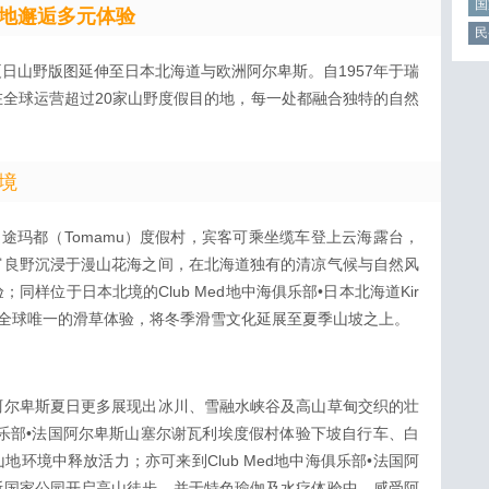
国
地邂逅多元体验
民
日山野版图延伸至日本北海道与欧洲阿尔卑斯。自1957年于瑞
全球运营超过20家山野度假目的地，每一处都融合独特的自然
境
海道途玛都（Tomamu）度假村，宾客可乘坐缆车登上云海露台，
富良野沉浸于漫山花海之间，在北海道独有的清凉气候与自然风
样位于日本北境的Club Med地中海俱乐部•日本北海道Kir
俱乐部全球唯一的滑草体验，将冬季滑雪文化延展至夏季山坡之上。
阿尔卑斯夏日更多展现出冰川、雪融水峡谷及高山草甸交织的壮
海俱乐部•法国阿尔卑斯山塞尔谢瓦利埃度假村体验下坡自行车、白
环境中释放活力；亦可来到Club Med地中海俱乐部•法国阿
斯国家公园开启高山徒步，并于特色瑜伽及水疗体验中，感受阿