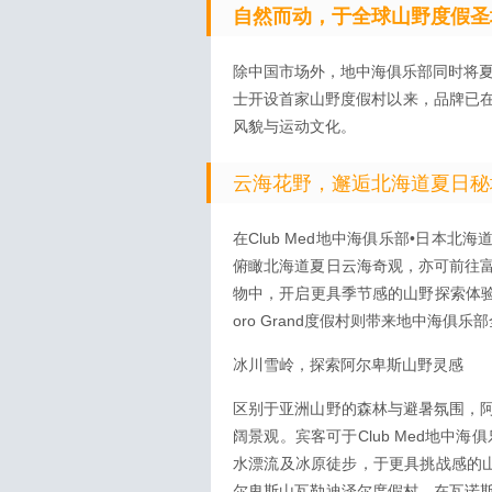
自然而动，于全球山野度假圣
除中国市场外，地中海俱乐部同时将夏
士开设首家山野度假村以来，品牌已在
风貌与运动文化。
云海花野，邂逅北海道夏日秘
在Club Med地中海俱乐部•日本北
俯瞰北海道夏日云海奇观，亦可前往
物中，开启更具季节感的山野探索体验；同
oro Grand度假村则带来地中海
冰川雪岭，探索阿尔卑斯山野灵感
区别于亚洲山野的森林与避暑氛围，
阔景观。宾客可于Club Med地中
水漂流及冰原徒步，于更具挑战感的山地
尔卑斯山瓦勒迪泽尔度假村，在瓦诺