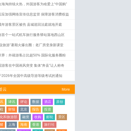
向海淘持续火热，外国游客为啥爱上“中国购”
店应加强网络宣传信息监管 保障游客消费权益
成年游客景区被伤 县城巡回法庭就地开庭
南首个一站式机车旅行服务驿站落地西山区
工业旅游”暑期火爆出圈：老厂房变身新课堂
家界：外籍游客占比超50% 国际化服务圈粉
国游客在中国画风突变 集体“奔县”让人称奇
于2026年全国中高级导游等级考试的通知
签云
More
讯
译讯
评论
数据
酒店
原创
程
财报
北京
报告
投资
化和旅游部
融资
收购
邮轮
景区
猪
上海
海南
香港
旅行社