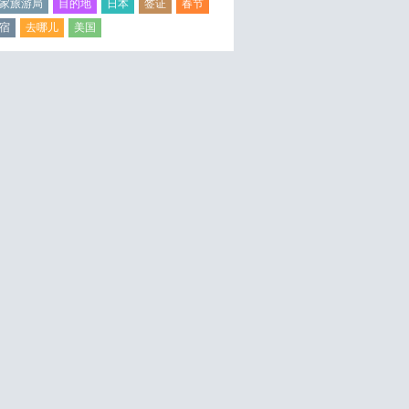
家旅游局
目的地
日本
签证
春节
宿
去哪儿
美国