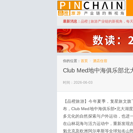
订阅
最新消息：
品橙 | 旅游产业链的新视角，每
品橙旅游
你的位置：
首页
>
酒店住宿
Club Med地中海俱乐
时间：2026-06-03
【品橙旅游】今年夏季，复星旅文旗下全
布，Club Med地中海俱乐部•北
多元化的自然探索与户外运动，也进
在山林花海与活力运动中，重新发现
魁北克及欧洲阿尔卑斯等全球知名山