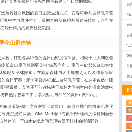
，则让宾客在森林与溪谷之间重新建立与自然的联结。
反
打造兼具社交氛围的夏日山野生活方式。宾客可参与自然教育营
酒
林环境中学习野外生存、辨别方向及庇护所搭建等技能；亦可在
未
感受轻松鲜活的夏夜社交氛围。
云
异化山野体验
“
张
域风貌，打造各具特色的夏日山野度假体验。相较于北大湖度假
俱乐部•长白山度假村则更偏向”森系疗愈”。度假村毗邻长白山生物
外
林氧吧及丛林探索，在原始森林与火山地貌之间以及快乐管家
关
弛感的夏日节奏；亲子家庭亦可通过自然教育营，在探索自然中建
山野探索后，宾客还可前往掩映于森林之间的室内外温泉池放松
标
风与自然疗愈氛围中，享受贴近自然的的夏日山野假期。
资
d地中海俱乐部•丽江度假村将玉龙雪山、高原营地与纳西东巴文化
携
开沉浸式探索；Club Med地中海俱乐部•桂林度假村则融合
文
等自然体验，于山水秘境之间呈现独属于桂林的静谧野趣。
飞