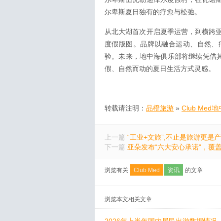
尔卑斯夏日独有的疗愈与松弛。
从北大湖首次开启夏季运营，到横跨
度假版图。品牌以融合运动、自然、
验。未来，地中海俱乐部将继续凭借其
假、自然而动的夏日生活方式灵感。
转载请注明：
品橙旅游
»
Club M
上一篇
“工业+文旅”,不止是旅游更是
下一篇
亚朵发布“六大安心承诺”，覆盖
浏览有关
Club Med
资讯
的文章
浏览本文相关文章
2026年上半年国内居民出游数据情况