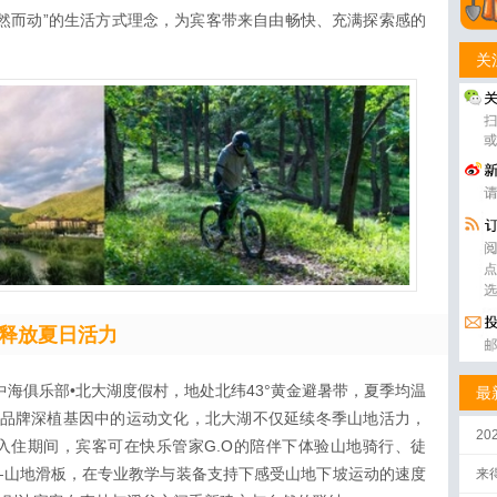
然而动”的生活方式理念，为宾客带来自由畅快、充满探索感的
关
释放夏日活力
地中海俱乐部•北大湖度假村，地处北纬43°黄金避暑带，夏季均温
最
。依托品牌深植基因中的运动文化，北大湖不仅延续冬季山地活力，
2
入住期间，宾客可在快乐管家G.O的陪伴下体验山地骑行、徒
—山地滑板，在专业教学与装备支持下感受山地下坡运动的速度
来