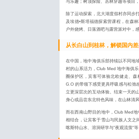
与乐趣；树顶探险、丛林穿越等项目
除了运动探索，北大湖度假村亦同步
及埃德•斯塔福德探索营课程，在森
户外烧烤、日落酒吧与露营派对中，
从长白山到桂林，解锁国内差
在中国，地中海俱乐部持续以不同地
村的山系活力，Club Med 地中海
圈保护区，宾客可体验北欧健走、森
G.O 的带领下感受更具呼吸感与松
立更深层次的互动体验。结束一天的
身心或品尝东北特色风味，在山林清
而在西南山野目的地中，Club Me
相结合，让宾客于雪山与民族人文之间展
喀斯特山水、溶洞研学与”夜观流萤”