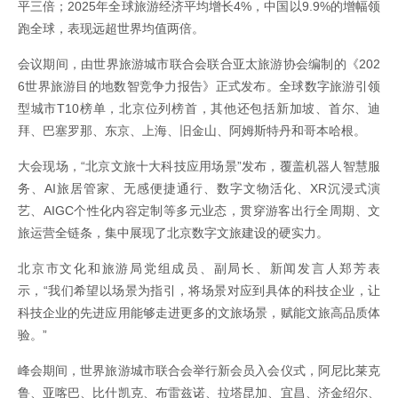
平三倍；2025年全球旅游经济平均增长4%，中国以9.9%的增幅领
跑全球，表现远超世界均值两倍。
会议期间，由世界旅游城市联合会联合亚太旅游协会编制的《202
6世界旅游目的地数智竞争力报告》正式发布。全球数字旅游引领
型城市T10榜单，北京位列榜首，其他还包括新加坡、首尔、迪
拜、巴塞罗那、东京、上海、旧金山、阿姆斯特丹和哥本哈根。
大会现场，“北京文旅十大科技应用场景”发布，覆盖机器人智慧服
务、AI旅居管家、无感便捷通行、数字文物活化、XR沉浸式演
艺、AIGC个性化内容定制等多元业态，贯穿游客出行全周期、文
旅运营全链条，集中展现了北京数字文旅建设的硬实力。
北京市文化和旅游局党组成员、副局长、新闻发言人郑芳表
示，“我们希望以场景为指引，将场景对应到具体的科技企业，让
科技企业的先进应用能够走进更多的文旅场景，赋能文旅高品质体
验。”
峰会期间，世界旅游城市联合会举行新会员入会仪式，阿尼比莱克
鲁、亚喀巴、比什凯克、布雷兹诺、拉塔昆加、宜昌、济金绍尔、