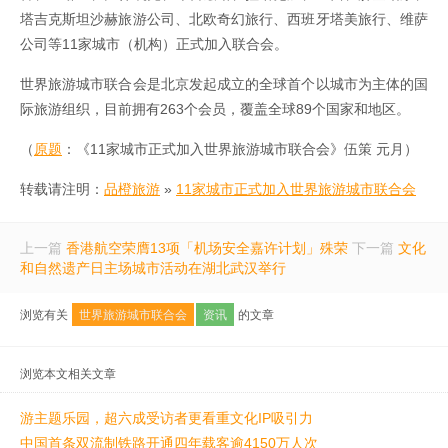
塔吉克斯坦沙赫旅游公司、北欧奇幻旅行、西班牙塔美旅行、维萨
公司等11家城市（机构）正式加入联合会。
世界旅游城市联合会是北京发起成立的全球首个以城市为主体的国
际旅游组织，目前拥有263个会员，覆盖全球89个国家和地区。
（
原题
：《11家城市正式加入世界旅游城市联合会》伍策 元月）
转载请注明：
品橙旅游
»
11家城市正式加入世界旅游城市联合会
上一篇
香港航空荣膺13项「机场安全嘉许计划」殊荣
下一篇
文化
和自然遗产日主场城市活动在湖北武汉举行
浏览有关
世界旅游城市联合会
资讯
的文章
浏览本文相关文章
游主题乐园，超六成受访者更看重文化IP吸引力
中国首条双流制铁路开通四年载客逾4150万人次