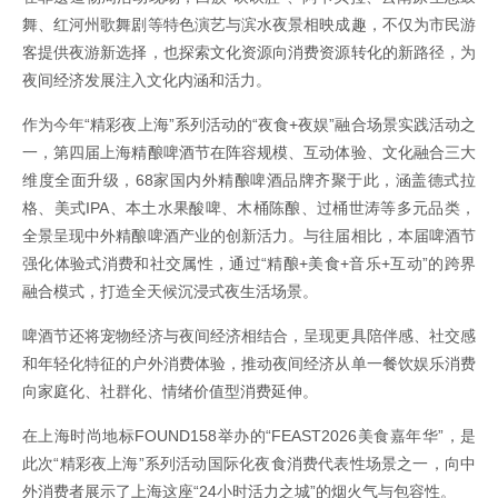
舞、红河州歌舞剧等特色演艺与滨水夜景相映成趣，不仅为市民游
客提供夜游新选择，也探索文化资源向消费资源转化的新路径，为
夜间经济发展注入文化内涵和活力。
作为今年“精彩夜上海”系列活动的“夜食+夜娱”融合场景实践活动之
一，第四届上海精酿啤酒节在阵容规模、互动体验、文化融合三大
维度全面升级，68家国内外精酿啤酒品牌齐聚于此，涵盖德式拉
格、美式IPA、本土水果酸啤、木桶陈酿、过桶世涛等多元品类，
全景呈现中外精酿啤酒产业的创新活力。与往届相比，本届啤酒节
强化体验式消费和社交属性，通过“精酿+美食+音乐+互动”的跨界
融合模式，打造全天候沉浸式夜生活场景。
啤酒节还将宠物经济与夜间经济相结合，呈现更具陪伴感、社交感
和年轻化特征的户外消费体验，推动夜间经济从单一餐饮娱乐消费
向家庭化、社群化、情绪价值型消费延伸。
在上海时尚地标FOUND158举办的“FEAST2026美食嘉年华”，是
此次“精彩夜上海”系列活动国际化夜食消费代表性场景之一，向中
外消费者展示了上海这座“24小时活力之城”的烟火气与包容性。