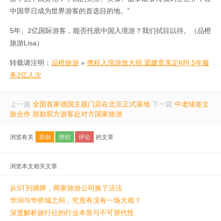
中国早日成为世界游客的首选目的地。”
5年、2亿国际游客，能否托底中国入境游？我们拭目以待。（品橙
旅游Lisa）
转载请注明：
品橙旅游
»
携程入境游放大招:梁建章亲定KPI,5年服
务2亿人次
上一篇
全国首家德国主题门店在北京正式落地
下一篇
中老续签文
旅合作 鼓励双方游客赴对方国家旅游
浏览有关
原创
携程
评论
的文章
浏览本文相关文章
从ST到摘牌，两家旅游公司换了活法
华润与华侨城之间，究竟有没有一场大戏？
深度解析旅行社的行业本质与不可替代性