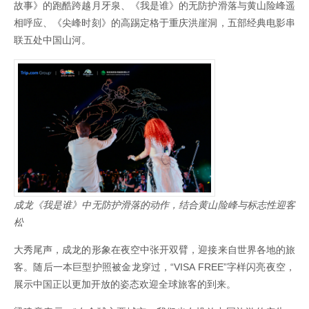
故事》的跑酷跨越月牙泉、《我是谁》的无防护滑落与黄山险峰遥
相呼应、《尖峰时刻》的高踢定格于重庆洪崖洞，五部经典电影串
联五处中国山河。
成龙《我是谁》中无防护滑落的动作，结合黄山险峰与标志性迎客
松
大秀尾声，成龙的形象在夜空中张开双臂，迎接来自世界各地的旅
客。随后一本巨型护照被金龙穿过，“VISA FREE”字样闪亮夜空，
展示中国正以更加开放的姿态欢迎全球旅客的到来。