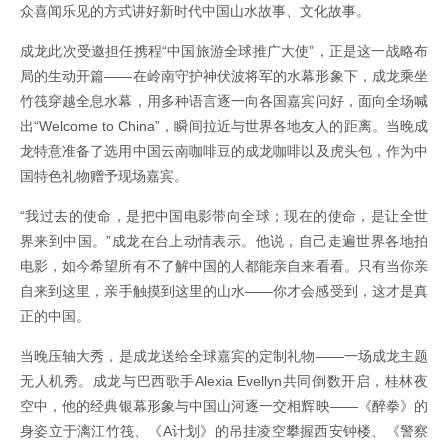
众喜闻乐见的方式讲好新时代中国山水故事、文化故事。
成龙此次受邀担任携程“中国旅游全球推广大使”，正是这一战略布
局的生动开篇——在岭南守护神伏波将军的水幕形象下，成龙乘坐
竹筏穿越全息水幕，用多种语言逐一向各国嘉宾问好，面向全场喊
出“Welcome to China”，瞬间拉近与世界各地友人的距离。当晚成
龙特意准备了选用中国云南咖啡豆的成龙咖啡以及虎头包，作为中
国特色礼物赠予现场嘉宾。
“我过去的使命，是把中国电影带向全球；现在的使命，是让全世
界来到中国。”成龙在台上动情表示。他说，自己走遍世界各地拍
电影，如今希望所有不了解中国的人都能亲自来看看。只有当你亲
自来到这里，亲手触摸到这里的山水——你才会感受到，这才是真
正的中国。
当晚压轴大秀，是成龙送给全球嘉宾的定制礼物——一场成龙主题
无人机秀。成龙与巴西歌手Alexia Evellyn共同倒数开启，桂林夜
空中，他的经典银幕形象与中国山河逐一交相辉映——《醉拳》的
身姿立于漓江竹筏、《A计划》的吊挂凌空攀握西安钟楼、《警察