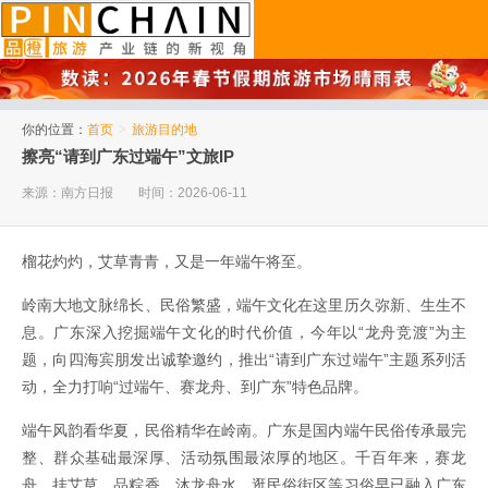
品橙旅游
你的位置：
首页
>
旅游目的地
擦亮“请到广东过端午”文旅IP
来源：南方日报
时间：2026-06-11
榴花灼灼，艾草青青，又是一年端午将至。
岭南大地文脉绵长、民俗繁盛，端午文化在这里历久弥新、生生不
息。广东深入挖掘端午文化的时代价值，今年以“龙舟竞渡”为主
题，向四海宾朋发出诚挚邀约，推出“请到广东过端午”主题系列活
动，全力打响“过端午、赛龙舟、到广东”特色品牌。
端午风韵看华夏，民俗精华在岭南。广东是国内端午民俗传承最完
整、群众基础最深厚、活动氛围最浓厚的地区。千百年来，赛龙
舟、挂艾草、品粽香、沐龙舟水、逛民俗街区等习俗早已融入广东