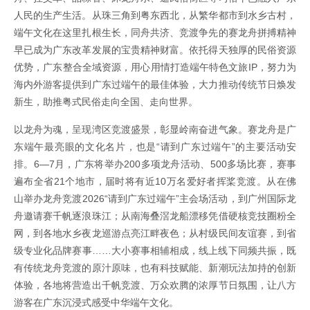
人民的生产生活。从珠三角到粤东西北，从繁华都市到水乡古村，
端午文化在这里扎根生长，同舟共济、竞渡争先的赛龙舟拼搏精神
早已成为广东改革发展的宝贵精神财富。依托得天独厚的民俗资源
优势，广东整合全域资源，用心用情打造端午特色文旅IP，努力为
海内外游客提供到广东过端午的最佳体验，大力推动传统节日焕发
新生，助推粤式民俗走向全国、走向世界。
以龙舟为魂，呈现湾区竞渡盛景，彰显岭南奋进气象。赛龙舟是广
东端午最亮眼的文化名片，也是“请到广东过端午”的主要活动安
排。6—7月，广东将举办200多项龙舟活动、500多场比赛，赛事
遍布全省21个地市，届时将有近10万名爱好者挥桨竞渡。从在佛
山举办龙舟竞渡2026“请到广东过端午”主会场活动，到广州国际龙
舟邀请赛千帆逐浪珠江；从南海叠滘龙船漂移凭借硬核竞技圈粉全
网，到各地水乡夜龙巡游点亮江畔夜色；从村级民间友谊赛，到省
级专业化品牌赛事……大小赛事相辅相成，线上线下同频共振，既
有传统龙舟竞渡的原汁原味，也有科技赋能、新潮玩法加持的创新
体验，各地将营造出千帆竞渡、万众欢腾的浓厚节日氛围，让八方
游客在广东沉浸式感受中华端午文化。