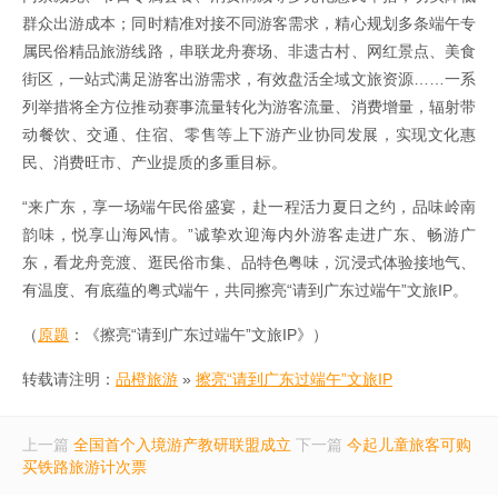
群众出游成本；同时精准对接不同游客需求，精心规划多条端午专
属民俗精品旅游线路，串联龙舟赛场、非遗古村、网红景点、美食
街区，一站式满足游客出游需求，有效盘活全域文旅资源……一系
列举措将全方位推动赛事流量转化为游客流量、消费增量，辐射带
动餐饮、交通、住宿、零售等上下游产业协同发展，实现文化惠
民、消费旺市、产业提质的多重目标。
“来广东，享一场端午民俗盛宴，赴一程活力夏日之约，品味岭南
韵味，悦享山海风情。”诚挚欢迎海内外游客走进广东、畅游广
东，看龙舟竞渡、逛民俗市集、品特色粤味，沉浸式体验接地气、
有温度、有底蕴的粤式端午，共同擦亮“请到广东过端午”文旅IP。
（
原题
：《擦亮“请到广东过端午”文旅IP》）
转载请注明：
品橙旅游
»
擦亮“请到广东过端午”文旅IP
上一篇
全国首个入境游产教研联盟成立
下一篇
今起儿童旅客可购
买铁路旅游计次票