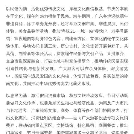
以民俗为韵，活化优秀传统文化，厚植文化自信根基。节庆的本质
在于文化，端午的魅力根植于民俗。端午期间，广东各地深挖端午
非遗资源，除了举办龙舟赛，还将举办文创市集、非遗展演、民俗
体验、美食品鉴等活动，叠加“粤味21·一城一站”餐饮IP、老字号展
销、宵夜地图等商务特色内容，构建全方位、立体化的端午文化体
验体系。各地依托非遗工坊、历史古村、文化场馆开展包粽子、悬
菖蒲、制香囊等体验活动，探索端午民俗与文创产品、直播推介、
文旅市集深度融合，打破地域与时空传播壁垒，推动传统民俗实现
创造性转化与创新性发展。广大游客可以在亲身体验、深度游览
中，感悟端午追思爱国的文化内核，体悟开放包容、务实创新的岭
南文化，共同推动中华优秀传统文化薪火永续。
以惠民为基，激活假日消费市场，释放文旅带动效应。节日活动既
要做好文化传承，也要兼顾民生福祉与经济效益。为惠及广大市民
与各地游客，广东统筹文旅、商务、体育等多个部门协同发力，打
出文化惠民、消费让利的组合拳——面向广大游客投放专项文旅消
费券，联动省内重点景区、文博场馆、特色民宿、商圈餐饮，推出
门票减免、节日专属套餐、消费满减等多元化惠民举措，切实降低