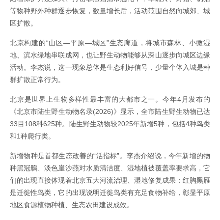
等物种野外种群逐步恢复，数量增长后，活动范围自然向城郊、城
区扩散。
北京构建的“山区—平原—城区”生态廊道，将城市森林、小微湿
地、滨水绿地串联成网，也让野生动物能够从深山逐步向城区边缘
活动。李杰说，这一现象总体是生态利好信号，少量个体入城是种
群扩散正常行为。
北京是世界上生物多样性最丰富的大都市之一。今年4月发布的
《北京市陆生野生动物名录(2026)》显示，全市陆生野生动物已达
33目108科625种。陆生野生动物较2025年新增5种，包括4种鸟类
和1种爬行类。
新增物种是首都生态改善的“活指标”。李杰介绍说，今年新增的物
种黑冠鳽、淡色崖沙燕对水质清洁度、湿地植被覆盖率要求高，它
们的出现直接体现着北京五大河流治理、湿地修复成果；红胸黑雁
是迁徙性鸟类，它的出现说明迁徙鸟类有充足食物补给，彰显平原
地区食源植物种植、生态农田建设成效。