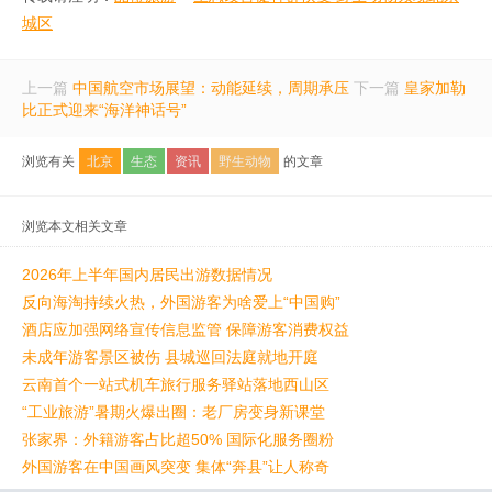
城区
上一篇
中国航空市场展望：动能延续，周期承压
下一篇
皇家加勒
比正式迎来“海洋神话号”
浏览有关
北京
生态
资讯
野生动物
的文章
浏览本文相关文章
2026年上半年国内居民出游数据情况
反向海淘持续火热，外国游客为啥爱上“中国购”
酒店应加强网络宣传信息监管 保障游客消费权益
未成年游客景区被伤 县城巡回法庭就地开庭
云南首个一站式机车旅行服务驿站落地西山区
“工业旅游”暑期火爆出圈：老厂房变身新课堂
张家界：外籍游客占比超50% 国际化服务圈粉
外国游客在中国画风突变 集体“奔县”让人称奇