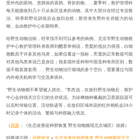
受外伤的斑鸠、患肺炎的喜鹊、骨折的狍……夏季时，救护管理科
每天能接收到几十只从各区送来的动物。其中大部分在经过专业救
治、饲养和野化训练后会放归自然；那些丧失野外生存能力的动
物，会由救护中心长期饲养。
给野生动物治病，经常找不到可以参考的病例。北京市野生动物救
护中心救护管理科兽医师刘醴君举例说，秃鹫的抵抗力很强，白细
胞数高于许多其他鸟类，如果仅看这一指标，秃鹫的正常数值可能
对其他鸟类来说已是炎症；很多国外亚种和中国亚种有所区别，数
据不能直接套用……野生动物治疗领域的多个空白，需要通过与国
内外相关机构学习交流来填补。
“野生动物都不希望被人抓住。”李杰说，在放归野生动物后，救护
中心会持续关注它们的生存状况。为珍稀物种佩戴的卫星跟踪器可
以实时传输位置、活动轨迹等，在放归区域布设的红外相机会24小
时记录个体的活动、繁殖与种群融入情况。
（
原题
：《生态改善促种群恢复 野生动物频现北京城区》徐婧）
转载请注明：
品橙旅游
»
生态改善促种群恢复 野生动物频现北京