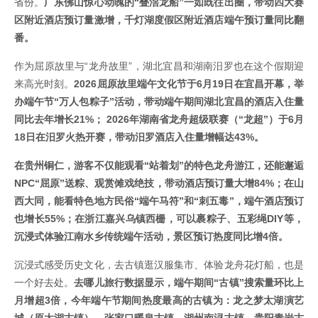
省份。
广东佛山惊心动魄的“叠滘龙船”一如既往出圈，带动四大赛
区附近酒店预订量激增，千灯湖度假区附近酒店端午预订量同比翻
番。
作为屈原故里与“龙舟故里”，湖北宜昌和湖南汨罗也在这个假期迎
来高光时刻。
2026屈原故里端午文化节于6月19日在宜昌开幕，举
办端午节“万人包粽子”活动，带动端午期间湖北宜昌的酒店入住量
同比去年增长21%； 2026年湖南省龙舟超级联赛（“龙超”）于6月
18日在汨罗火热开赛，带动汨罗酒店入住量增幅达43%。
在贵州铜仁，游客不仅能观看“站着划”的特色龙舟游江，还能邂逅
NPC“屈原”送粽、观赏傩戏绝技，带动酒店预订量大增84%；在山
西大同，能看特色地方民俗“端午马符”和“刺五毒”，端午酒店预订
也增长55%；在浙江嘉兴乌镇西栅，可以裹粽子、五彩绳DIY等，
沉浸式体验江南水乡传统端午活动，景区预订热度同比增4倍。
沉浸式感受历史文化，去古镇逛汉服集市、体验龙舟花灯船，也是
一个好去处。
去哪儿旅行数据显示，端午期间“古镇”搜索量环比上
月增超3倍，今年端午节期间热度最高的古镇为：龙之梦太湖演艺