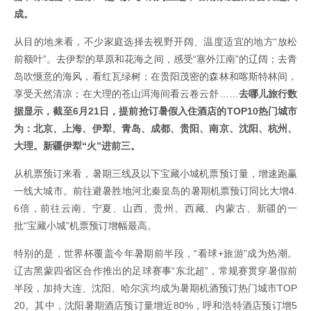
成。
从目的地来看，不少家庭选择去视野开阔、温度适宜的地方“放松
前额叶”。去伊犁的草原和花海之间，感受“塞外江南”的辽阔；去青
岛吹惬意的海风，看红瓦绿树；在贵阳茂密的森林和喀斯特林间，
享受天然清凉；在大理的苍山洱海间看云卷云舒……
去哪儿旅行数
据显示，截至6月21日，提前抢订暑假入住酒店的TOP10热门城市
为：北京、上海、伊犁、青岛、成都、贵阳、南京、沈阳、杭州、
大理。新疆伊犁“火”进前三。
从机票预订来看，暑期三线及以下宝藏小城机票预订量，增速跑赢
一线大城市。前往避暑胜地河北秦皇岛的暑期机票预订同比大增4.
6倍，前往云南、宁夏、山西、贵州、西藏、内蒙古、新疆的一
批“宝藏小城”机票预订增幅最高。
特别的是，世界杯覆盖今年暑期前半段，“看球+旅游”成为热潮。
辽吉黑蒙四省区合作推出的足球赛事“东北超”，常规赛贯穿暑假前
半段，加持大连、沈阳、哈尔滨均成为暑期机酒预订热门城市TOP
20。其中，沈阳暑期酒店预订量增近80%，呼和浩特酒店预订增5