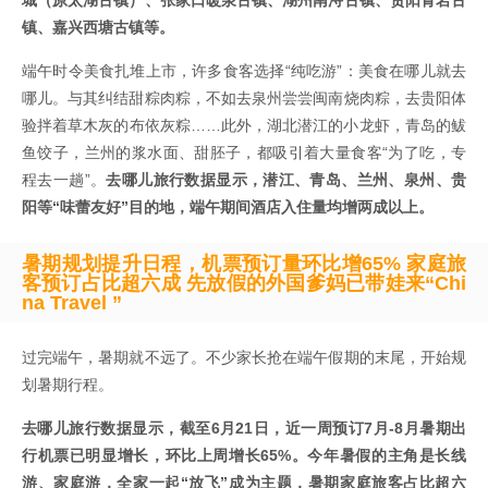
城（原太湖古镇）、张家口暖泉古镇、湖州南浔古镇、贵阳青岩古
镇、嘉兴西塘古镇等。
端午时令美食扎堆上市，许多食客选择“纯吃游”：美食在哪儿就去
哪儿。与其纠结甜粽肉粽，不如去泉州尝尝闽南烧肉粽，去贵阳体
验拌着草木灰的布依灰粽……此外，湖北潜江的小龙虾，青岛的鲅
鱼饺子，兰州的浆水面、甜胚子，都吸引着大量食客“为了吃，专
程去一趟”。
去哪儿旅行数据显示，潜江、青岛、兰州、泉州、贵
阳等“味蕾友好”目的地，端午期间酒店入住量均增两成以上。
暑期规划提升日程，机票预订量环比增65%
家庭旅
客预订占比超六成
先放假的外国爹妈已带娃来“Chi
na Travel ”
过完端午，暑期就不远了。不少家长抢在端午假期的末尾，开始规
划暑期行程。
去哪儿旅行数据显示，截至6月21日，近一周预订7月-8月暑期出
行机票已明显增长，环比上周增长65%。今年暑假的主角是长线
游、家庭游，全家一起“放飞”成为主题，暑期家庭旅客占比超六