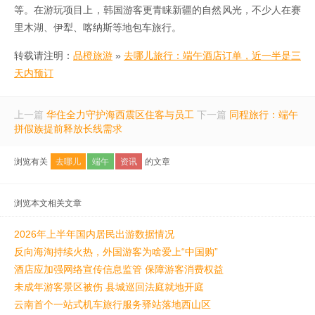
等。在游玩项目上，韩国游客更青睐新疆的自然风光，不少人在赛
里木湖、伊犁、喀纳斯等地包车旅行。
转载请注明：
品橙旅游
»
去哪儿旅行：端午酒店订单，近一半是三
天内预订
上一篇
华住全力守护海西震区住客与员工
下一篇
同程旅行：端午
拼假族提前释放长线需求
浏览有关
去哪儿
端午
资讯
的文章
浏览本文相关文章
2026年上半年国内居民出游数据情况
反向海淘持续火热，外国游客为啥爱上“中国购”
酒店应加强网络宣传信息监管 保障游客消费权益
未成年游客景区被伤 县城巡回法庭就地开庭
云南首个一站式机车旅行服务驿站落地西山区