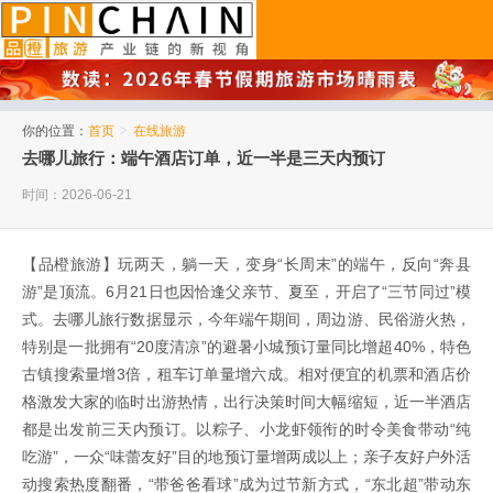
品橙旅游
你的位置：
首页
>
在线旅游
去哪儿旅行：端午酒店订单，近一半是三天内预订
时间：2026-06-21
【品橙旅游】玩两天，躺一天，变身“长周末”的端午，反向“奔县
游”是顶流。6月21日也因恰逢父亲节、夏至，开启了“三节同过”模
式。去哪儿旅行数据显示，今年端午期间，周边游、民俗游火热，
特别是一批拥有“20度清凉”的避暑小城预订量同比增超40%，特色
古镇搜索量增3倍，租车订单量增六成。相对便宜的机票和酒店价
格激发大家的临时出游热情，出行决策时间大幅缩短，近一半酒店
都是出发前三天内预订。以粽子、小龙虾领衔的时令美食带动“纯
吃游”，一众“味蕾友好”目的地预订量增两成以上；亲子友好户外活
动搜索热度翻番，“带爸爸看球”成为过节新方式，“东北超”带动东