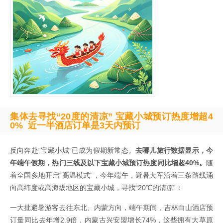
集体去寻找“20度的清凉”
宝藏小城预订热度增超4
0%
近一半酒店订单是3天内预订
反向奔赴“宝藏小城”已成为假期新常态。
去哪儿旅行数据显示，今
年端午假期，热门三线及以下宝藏小城预订热度同比增超40%。
随
着全国多地开启“高温模式”，今年端午，避暑大军沿着三条路线涌
向高纬度或高海拔地区的宝藏小城，寻找“20℃的清凉”：
一大批避暑游客去往东北、内蒙方向，端午期间，吉林白山酒店预
订量同比去年增2.9倍，内蒙古兴安盟增长74%，这些拥有大草原