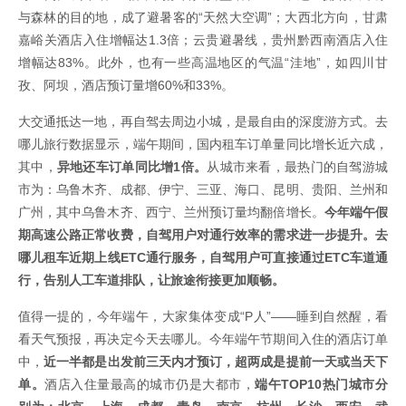
与森林的目的地，成了避暑客的“天然大空调”；大西北方向，甘肃
嘉峪关酒店入住增幅达1.3倍；云贵避暑线，贵州黔西南酒店入住
增幅达83%。此外，也有一些高温地区的气温“洼地”，如四川甘
孜、阿坝，酒店预订量增60%和33%。
大交通抵达一地，再自驾去周边小城，是最自由的深度游方式。去
哪儿旅行数据显示，端午期间，国内租车订单量同比增长近六成，
其中，
异地还车订单同比增1倍。
从城市来看，最热门的自驾游城
市为：乌鲁木齐、成都、伊宁、三亚、海口、昆明、贵阳、兰州和
广州，其中乌鲁木齐、西宁、兰州预订量均翻倍增长。
今年端午假
期高速公路正常收费，自驾用户对通行效率的需求进一步提升。去
哪儿租车近期上线ETC通行服务，自驾用户可直接通过ETC车道通
行，告别人工车道排队，让旅途衔接更加顺畅。
值得一提的，今年端午，大家集体变成“P人”——睡到自然醒，看
看天气预报，再决定今天去哪儿。今年端午节期间入住的酒店订单
中，
近一半都是出发前三天内才预订，超两成是提前一天或当天下
单。
酒店入住量最高的城市仍是大都市，
端午TOP10热门城市分