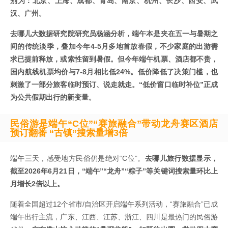
别为：北京、上海、成都、青岛、南京、杭州、长沙、西安、武
汉、广州。
去哪儿大数据研究院研究员杨涵分析，端午本是夹在五一与暑期之
间的传统淡季，叠加今年4-5月多地首放春假，不少家庭的出游需
求已提前释放，或索性留到暑假。但今年端午机票、酒店都不贵，
国内航线机票均价与7-8月相比低24%。低价降低了决策门槛，也
刺激了一部分旅客临时预订、说走就走。“低价窗口临时补位”正成
为公共假期出行的新变量。
民俗游是端午“C位”
“赛旅融合”带动龙舟赛区酒店
预订翻番
“古镇”搜索量增3倍
端午三天，感受地方民俗仍是绝对“C位”。
去哪儿旅行数据显示，
截至2026年6月21日，“端午”“龙舟”“粽子”等关键词搜索量环比上
月增长2倍以上。
随着全国超过12个省市/自治区开启端午系列活动，“赛旅融合”已成
端午出行主流，广东、江西、江苏、浙江、四川是最热门的民俗游