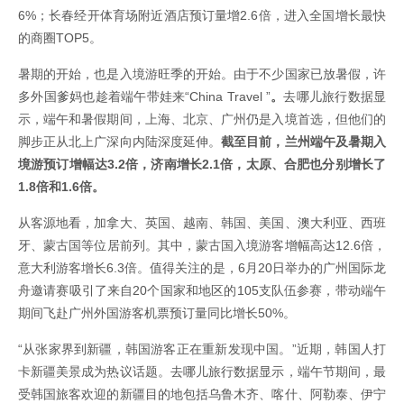
6%；长春经开体育场附近酒店预订量增2.6倍，进入全国增长最快
的商圈TOP5。
暑期的开始，也是入境游旺季的开始。由于不少国家已放暑假，许
多外国爹妈也趁着端午带娃来“China Travel ”
。
去哪儿旅行数据显
示，端午和暑假期间，上海、北京、广州仍是入境首选，但他们的
脚步正从北上广深向内陆深度延伸。
截至目前，兰州端午及暑期入
境游预订增幅达3.2倍，济南增长2.1倍，太原、合肥也分别增长了
1.8倍和1.6倍。
从客源地看，加拿大、英国、越南、韩国、美国、澳大利亚、西班
牙、蒙古国等位居前列。其中，蒙古国入境游客增幅高达12.6倍，
意大利游客增长6.3倍。值得关注的是，6月20日举办的广州国际龙
舟邀请赛吸引了来自20个国家和地区的105支队伍参赛，带动端午
期间飞赴广州外国游客机票预订量同比增长50%。
“从张家界到新疆，韩国游客正在重新发现中国。”近期，韩国人打
卡新疆美景成为热议话题。去哪儿旅行数据显示，端午节期间，最
受韩国旅客欢迎的新疆目的地包括乌鲁木齐、喀什、阿勒泰、伊宁