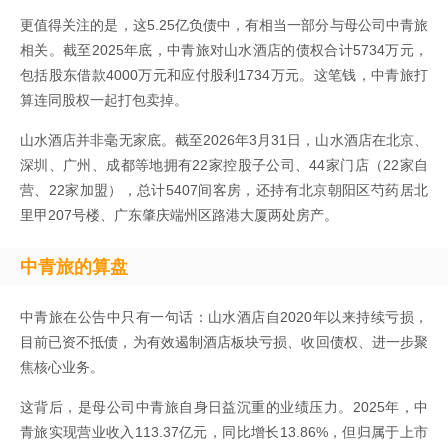
更值得关注的是，这5.25亿负债中，有相当一部分与母公司中青旅
相关。截至2025年底，中青旅对山水酒店的债权合计5734万元，
包括股东借款4000万元和应付股利1734万元。这笔钱，中青旅打
算连同股权一起打包卖掉。
山水酒店并非毫无家底。截至2026年3月31日，山水酒店在北京、
深圳、广州、成都等地拥有22家控股子公司、44家门店（22家自
营、22家加盟），总计5407间客房，还持有北京朝阳区芍药居北
里甲207号楼、广东肇庆端州区路港大厦两处房产。
中青旅的算盘
中青旅在公告中只有一句话：山水酒店自2020年以来持续亏损，
目前已资不抵债，为有效遏制酒店板块亏损、收回债权、进一步聚
焦核心业务。
这背后，是母公司中青旅自身日益沉重的业绩压力。2025年，中
青旅实现营业收入113.37亿元，同比增长13.86%，但归属于上市