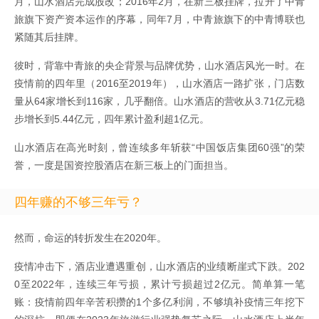
月，山水酒店完成股改；2016年2月，在新三板挂牌，拉开了中青
旅旗下资产资本运作的序幕，同年7月，中青旅旗下的中青博联也
紧随其后挂牌。
彼时，背靠中青旅的央企背景与品牌优势，山水酒店风光一时。在
疫情前的四年里（2016至2019年），山水酒店一路扩张，门店数
量从64家增长到116家，几乎翻倍。山水酒店的营收从3.71亿元稳
步增长到5.44亿元，四年累计盈利超1亿元。
山水酒店在高光时刻，曾连续多年斩获“中国饭店集团60强”的荣
誉，一度是国资控股酒店在新三板上的门面担当。
四年赚的不够三年亏？
然而，命运的转折发生在2020年。
疫情冲击下，酒店业遭遇重创，山水酒店的业绩断崖式下跌。202
0至2022年，连续三年亏损，累计亏损超过2亿元。简单算一笔
账：疫情前四年辛苦积攒的1个多亿利润，不够填补疫情三年挖下