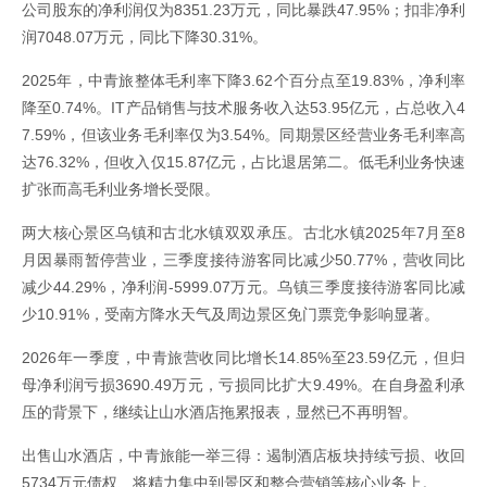
公司股东的净利润仅为8351.23万元，同比暴跌47.95%；扣非净利
润7048.07万元，同比下降30.31%。
2025年，中青旅整体毛利率下降3.62个百分点至19.83%，净利率
降至0.74%。IT产品销售与技术服务收入达53.95亿元，占总收入4
7.59%，但该业务毛利率仅为3.54%。同期景区经营业务毛利率高
达76.32%，但收入仅15.87亿元，占比退居第二。低毛利业务快速
扩张而高毛利业务增长受限。
两大核心景区乌镇和古北水镇双双承压。古北水镇2025年7月至8
月因暴雨暂停营业，三季度接待游客同比减少50.77%，营收同比
减少44.29%，净利润-5999.07万元。乌镇三季度接待游客同比减
少10.91%，受南方降水天气及周边景区免门票竞争影响显著。
2026年一季度，中青旅营收同比增长14.85%至23.59亿元，但归
母净利润亏损3690.49万元，亏损同比扩大9.49%。在自身盈利承
压的背景下，继续让山水酒店拖累报表，显然已不再明智。
出售山水酒店，中青旅能一举三得：遏制酒店板块持续亏损、收回
5734万元债权、将精力集中到景区和整合营销等核心业务上。