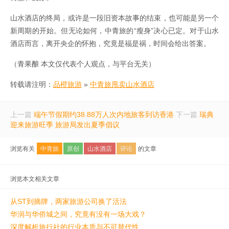
山水酒店的终局，或许是一段旧资本故事的结束，也可能是另一个
新周期的开始。但无论如何，中青旅的“瘦身”决心已定。对于山水
酒店而言，离开央企的怀抱，究竟是福是祸，时间会给出答案。
（青果酿 本文仅代表个人观点，与平台无关）
转载请注明：
品橙旅游
»
中青旅甩卖山水酒店
上一篇
端午节假期约38.88万人次内地旅客到访香港
下一篇
瑞典
迎来旅游旺季 旅游局发出夏季倡议
浏览有关
中青旅
原创
山水酒店
评论
的文章
浏览本文相关文章
从ST到摘牌，两家旅游公司换了活法
华润与华侨城之间，究竟有没有一场大戏？
深度解析旅行社的行业本质与不可替代性