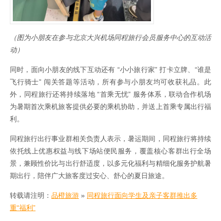
（图为小朋友在参与北京大兴机场同程旅行会员服务中心的互动活
动）
同时，面向小朋友的线下互动还有 “小小旅行家” 打卡立牌、“谁是
飞行骑士” 闯关答题等活动，所有参与小朋友均可收获礼品。此
外，同程旅行还将持续落地 “首乘无忧” 服务体系，联动合作机场
为暑期首次乘机旅客提供必要的乘机协助，并送上首乘专属出行福
利。
同程旅行出行事业群相关负责人表示，暑运期间，同程旅行将持续
依托线上优惠权益与线下场站便民服务，覆盖核心客群出行全场
景，兼顾性价比与出行舒适度，以多元化福利与精细化服务护航暑
期出行，陪伴广大旅客度过安心、舒心的夏日旅途。
转载请注明：
品橙旅游
»
同程旅行面向学生及亲子客群推出多
重“福利”