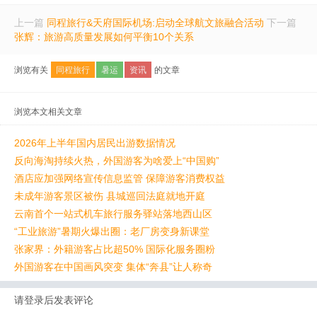
上一篇
同程旅行&天府国际机场:启动全球航文旅融合活动
下一篇
张辉：旅游高质量发展如何平衡10个关系
浏览有关
同程旅行
暑运
资讯
的文章
浏览本文相关文章
2026年上半年国内居民出游数据情况
反向海淘持续火热，外国游客为啥爱上“中国购”
酒店应加强网络宣传信息监管 保障游客消费权益
未成年游客景区被伤 县城巡回法庭就地开庭
云南首个一站式机车旅行服务驿站落地西山区
“工业旅游”暑期火爆出圈：老厂房变身新课堂
张家界：外籍游客占比超50% 国际化服务圈粉
外国游客在中国画风突变 集体“奔县”让人称奇
请登录后发表评论