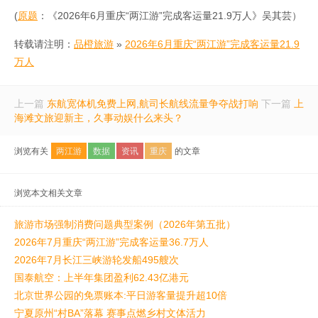
(
原题
：《2026年6月重庆“两江游”完成客运量21.9万人》吴其芸）
转载请注明：
品橙旅游
»
2026年6月重庆“两江游”完成客运量21.9
万人
上一篇
东航宽体机免费上网,航司长航线流量争夺战打响
下一篇
上
海滩文旅迎新主，久事动娱什么来头？
浏览有关
两江游
数据
资讯
重庆
的文章
浏览本文相关文章
旅游市场强制消费问题典型案例（2026年第五批）
2026年7月重庆“两江游”完成客运量36.7万人
2026年7月长江三峡游轮发船495艘次
国泰航空：上半年集团盈利62.43亿港元
北京世界公园的免票账本:平日游客量提升超10倍
宁夏原州“村BA”落幕 赛事点燃乡村文体活力