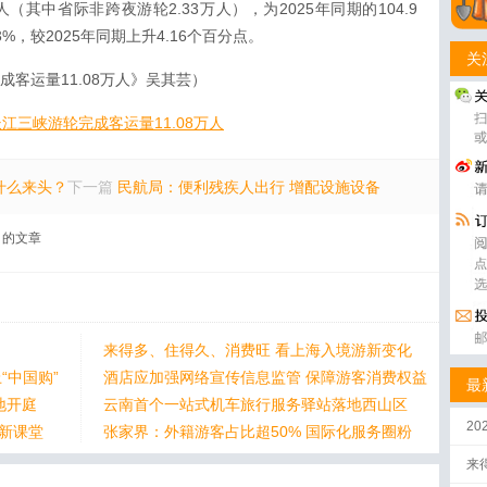
万人（其中省际非跨夜游轮2.33万人），为2025年同期的104.9
%，较2025年同期上升4.16个百分点。
关
成客运量11.08万人》吴其芸）
月长江三峡游轮完成客运量11.08万人
什么来头？
下一篇
民航局：便利残疾人出行 增配设施设备
的文章
来得多、住得久、消费旺 看上海入境游新变化
“中国购”
酒店应加强网络宣传信息监管 保障游客消费权益
最
地开庭
云南首个一站式机车旅行服务驿站落地西山区
2
身新课堂
张家界：外籍游客占比超50% 国际化服务圈粉
来