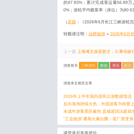
的87.83%；累计完成客运量56.89
0%；游轮平均载客率（床位）为80.63
（
原题
：《2026年6月长江三峡游轮完
转载请注明：
品橙旅游
»
2026年6
上一篇
上海滩文旅迎新主，久事动娱
浏览有关
三峡游轮
数据
资讯
长江
浏览本文相关文章
2026年上半年国内居民出游数据情况
反向海淘持续火热，外国游客为啥爱上
未成年游客景区被伤 县城巡回法庭就
“工业旅游”暑期火爆出圈：老厂房变
请登录后发表评论