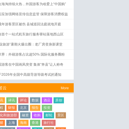
向海淘持续火热，外国游客为啥爱上“中国购”
店应加强网络宣传信息监管 保障游客消费权益
成年游客景区被伤 县城巡回法庭就地开庭
南首个一站式机车旅行服务驿站落地西山区
工业旅游”暑期火爆出圈：老厂房变身新课堂
家界：外籍游客占比超50% 国际化服务圈粉
国游客在中国画风突变 集体“奔县”让人称奇
于2026年全国中高级导游等级考试的通知
签云
More
讯
译讯
评论
数据
酒店
原创
程
财报
北京
报告
投资
化和旅游部
融资
收购
邮轮
景区
猪
上海
海南
香港
旅行社