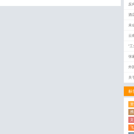
反
酒
未
云
“
张
外
关
标
资
携
文
飞